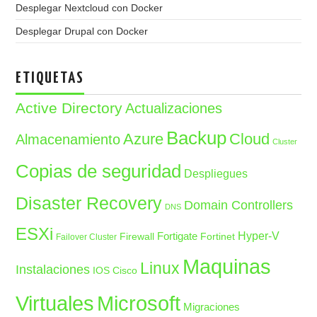
Desplegar Nextcloud con Docker
Desplegar Drupal con Docker
ETIQUETAS
Active Directory
Actualizaciones
Backup
Azure
Cloud
Almacenamiento
Cluster
Copias de seguridad
Despliegues
Disaster Recovery
Domain Controllers
DNS
ESXi
Fortigate
Hyper-V
Firewall
Fortinet
Failover Cluster
Maquinas
Linux
Instalaciones
IOS Cisco
Microsoft
Virtuales
Migraciones