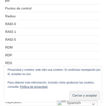
psi
Puntos de control
Radius
RAID-0
RAID-1
RAID-5
RDM
RDP
RDS
Privacidad y cookies: este sitio usa cookies. Si continúas navegando por
Recursos Compartidos
él, aceptas su uso.
Remote Console
Para obtener más información, incluido cómo gestionar las cookies,
RemoteApp
consulta:
Política de privacidad
Réplicas
Replication
Spanish