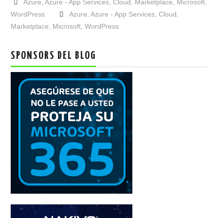
Azure
,
Azure - App Services
,
Cloud
,
Marketplace
,
Microsoft
,
WordPress
Azure
,
Azure - App Services
,
Cloud
,
Marketplace
,
Microsoft
,
WordPress
SPONSORS DEL BLOG