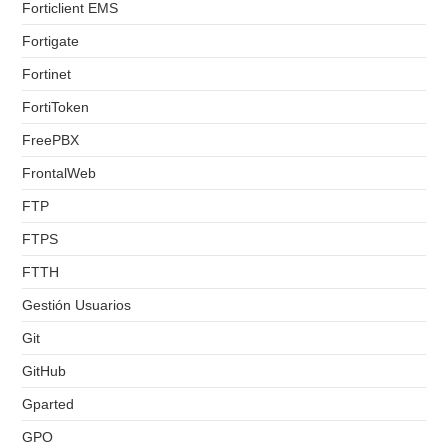
Forticlient EMS
Fortigate
Fortinet
FortiToken
FreePBX
FrontalWeb
FTP
FTPS
FTTH
Gestión Usuarios
Git
GitHub
Gparted
GPO