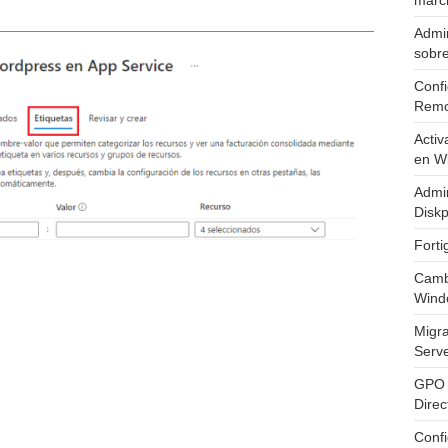
marc
Admin
sobr
Confi
Remo
Activ
en W
Admin
Diskp
Fort
Cambi
Wind
Migr
Serv
GPO 
Direc
Conf