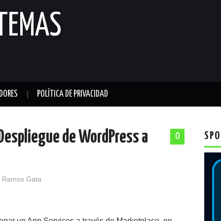
STEMAS
DORES
POLÍTICA DE PRIVACIDAD
 Despliegue de WordPress a
SPO
0
 Ramos Gata
egar un App Services a través de Marketplace, en