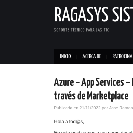
RAGASYS SI
SOPORTE TÉCNICO PARA LAS TIC
INICIO
ACERCA DE
PATROCINA
Azure – App Services –
través de Marketplace
Publicada en
21/11/2022
por
Jose Ramon
Hola a tod@s,
En este post vamos a ver como despl