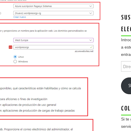
SUS
ELE
Intro
a est
entra
Direc
de
email
S
COL
Si te
servi