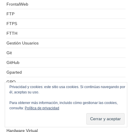
FrontalWeb
FTP
FTPS
FTTH
Gestión Usuarios
Git
GitHub
Gparted
GPO
Privacidad y cookies: este sitio usa cookies. Si continúas navegando por
Grafana
él, aceptas su uso.
Grupos
Para obtener más información, incluido cómo gestionar las cookies,
consulta:
Política de privacidad
HA
Hamachi
Hardware Virtual