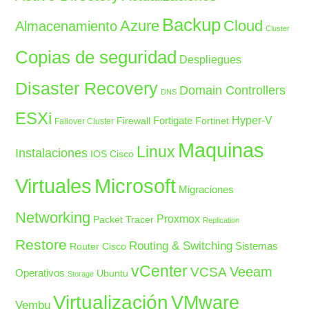
Backup
Azure
Cloud
Almacenamiento
Cluster
Copias de seguridad
Despliegues
Disaster Recovery
Domain Controllers
DNS
ESXi
Fortigate
Hyper-V
Firewall
Fortinet
Failover Cluster
Maquinas
Linux
Instalaciones
IOS Cisco
Microsoft
Virtuales
Migraciones
Networking
Proxmox
Packet Tracer
Replication
Restore
Routing & Switching
Sistemas
Router Cisco
vCenter
Veeam
VCSA
Operativos
Ubuntu
Storage
Virtualización
VMware
Vembu