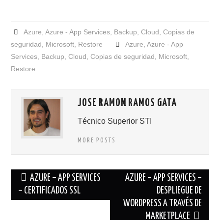
Azure
,
Azure - App Services
,
Backup
,
Cloud
,
Copias de
seguridad
,
Microsoft
,
Restore
Azure
,
Azure - App
Services
,
Backup
,
Cloud
,
Copias de seguridad
,
Microsoft
,
Restore
JOSE RAMON RAMOS GATA
Técnico Superior STI
MORE POSTS
Navegación
AZURE – APP SERVICES
AZURE – APP SERVICES –
de
– CERTIFICADOS SSL
DESPLIEGUE DE
WORDPRESS A TRAVÉS DE
entradas
MARKETPLACE