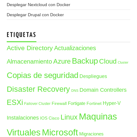
Desplegar Nextcloud con Docker
Desplegar Drupal con Docker
ETIQUETAS
Active Directory
Actualizaciones
Backup
Azure
Cloud
Almacenamiento
Cluster
Copias de seguridad
Despliegues
Disaster Recovery
Domain Controllers
DNS
ESXi
Fortigate
Hyper-V
Firewall
Fortinet
Failover Cluster
Maquinas
Linux
Instalaciones
IOS Cisco
Microsoft
Virtuales
Migraciones