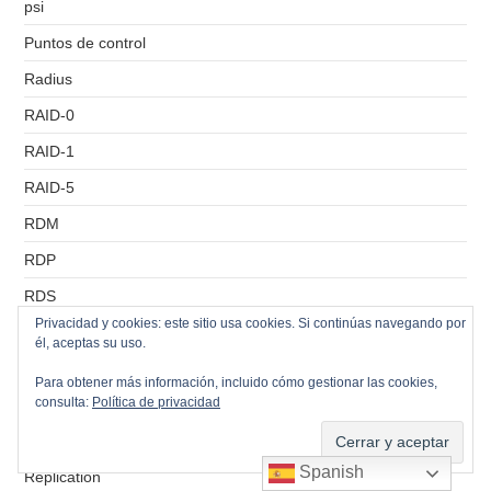
psi
Puntos de control
Radius
RAID-0
RAID-1
RAID-5
RDM
RDP
RDS
Privacidad y cookies: este sitio usa cookies. Si continúas navegando por
Recursos Compartidos
él, aceptas su uso.
Remote Console
Para obtener más información, incluido cómo gestionar las cookies,
consulta:
Política de privacidad
RemoteApp
Réplicas
Spanish
Replication