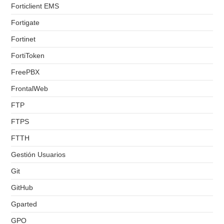
Forticlient EMS
Fortigate
Fortinet
FortiToken
FreePBX
FrontalWeb
FTP
FTPS
FTTH
Gestión Usuarios
Git
GitHub
Gparted
GPO