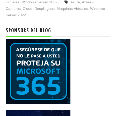
virtuales
,
Windows Server 2022
Azure
,
Azure -
Capturas
,
Cloud
,
Despliegues
,
Maquinas Virtuales
,
Windows
Server 2022
SPONSORS DEL BLOG