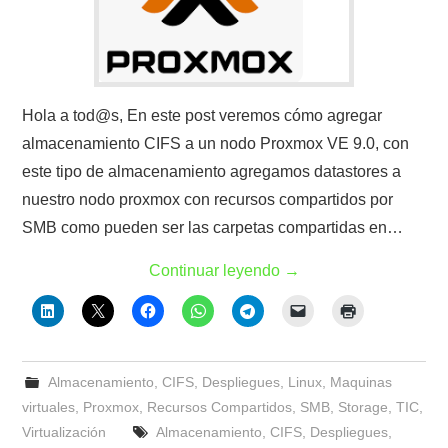
Hola a tod@s, En este post veremos cómo agregar
almacenamiento CIFS a un nodo Proxmox VE 9.0, con
este tipo de almacenamiento agregamos datastores a
nuestro nodo proxmox con recursos compartidos por
SMB como pueden ser las carpetas compartidas en…
Continuar leyendo
→
Almacenamiento
,
CIFS
,
Despliegues
,
Linux
,
Maquinas
virtuales
,
Proxmox
,
Recursos Compartidos
,
SMB
,
Storage
,
TIC
,
Virtualización
Almacenamiento
,
CIFS
,
Despliegues
,