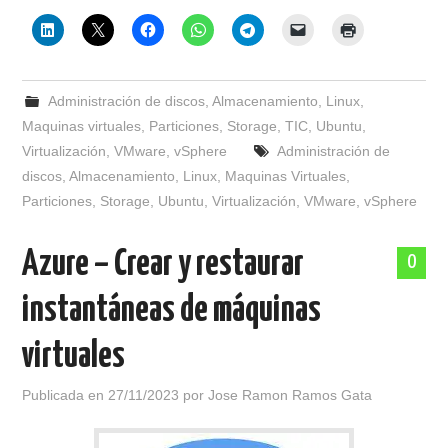
Administración de discos
,
Almacenamiento
,
Linux
,
Maquinas virtuales
,
Particiones
,
Storage
,
TIC
,
Ubuntu
,
Virtualización
,
VMware
,
vSphere
Administración de
discos
,
Almacenamiento
,
Linux
,
Maquinas Virtuales
,
Particiones
,
Storage
,
Ubuntu
,
Virtualización
,
VMware
,
vSphere
Azure – Crear y restaurar
0
instantáneas de máquinas
virtuales
Publicada en
27/11/2023
por
Jose Ramon Ramos Gata