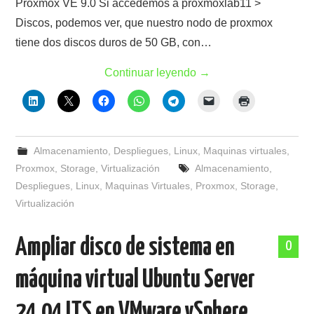
Proxmox VE 9.0 Si accedemos a proxmoxlab11 >
Discos, podemos ver, que nuestro nodo de proxmox
tiene dos discos duros de 50 GB, con…
Continuar leyendo
→
Almacenamiento
,
Despliegues
,
Linux
,
Maquinas virtuales
,
Proxmox
,
Storage
,
Virtualización
Almacenamiento
,
Despliegues
,
Linux
,
Maquinas Virtuales
,
Proxmox
,
Storage
,
Virtualización
Ampliar disco de sistema en
0
máquina virtual Ubuntu Server
24.04 LTS en VMware vSphere