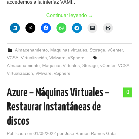
accedemos a la interfaz VAMI…
Continuar leyendo
→
Almacenamiento
,
Maquinas virtuales
,
Storage
,
vCenter
,
VCSA
,
Virtualización
,
VMware
,
vSphere
Almacenamiento
,
Maquinas Virtuales
,
Storage
,
vCenter
,
VCSA
,
Virtualización
,
VMware
,
vSphere
Azure – Máquinas Virtuales –
0
Restaurar Instantáneas de
discos
Publicada en
01/08/2022
por
Jose Ramon Ramos Gata