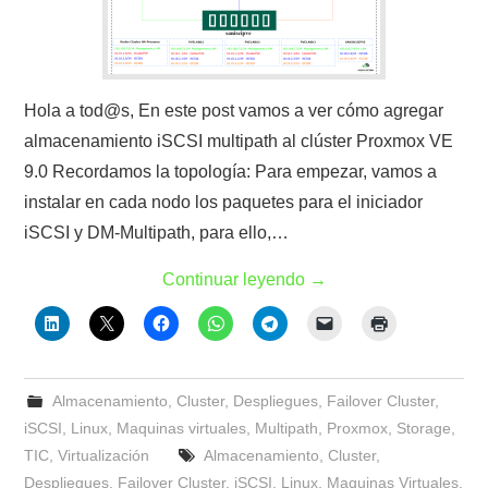
Hola a tod@s, En este post vamos a ver cómo agregar
almacenamiento iSCSI multipath al clúster Proxmox VE
9.0 Recordamos la topología: Para empezar, vamos a
instalar en cada nodo los paquetes para el iniciador
iSCSI y DM-Multipath, para ello,…
Continuar leyendo
→
Almacenamiento
,
Cluster
,
Despliegues
,
Failover Cluster
,
iSCSI
,
Linux
,
Maquinas virtuales
,
Multipath
,
Proxmox
,
Storage
,
TIC
,
Virtualización
Almacenamiento
,
Cluster
,
Despliegues
,
Failover Cluster
,
iSCSI
,
Linux
,
Maquinas Virtuales
,