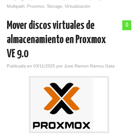
Multipath
,
Proxmox
,
Storage
,
Virtualización
Mover discos virtuales de
0
almacenamiento en Proxmox
VE 9.0
Publicada en
03/11/2025
por
Jose Ramon Ramos Gata