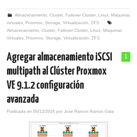
Almacenamiento
,
Cluster
,
Failover Cluster
,
Linux
,
Maquinas
virtuales
,
Proxmox
,
Storage
,
Virtualización
,
ZFS
Almacenamiento
,
Cluster
,
Failover Cluster
,
Linux
,
Maquinas
Virtuales
,
Proxmox
,
Storage
,
Virtualización
,
ZFS
Agregar almacenamiento iSCSI
1
multipath al Clúster Proxmox
VE 9.1.2 configuración
avanzada
Publicada en
05/12/2025
por
Jose Ramon Ramos Gata