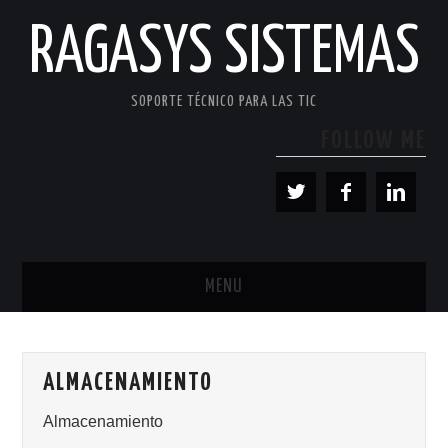
RAGASYS SISTEMAS
SOPORTE TÉCNICO PARA LAS TIC
FOLLOW ME
MENU
INICIO
ALMACENAMIENTO
ACERCA DE
Almacenamiento
PATROCINADORES