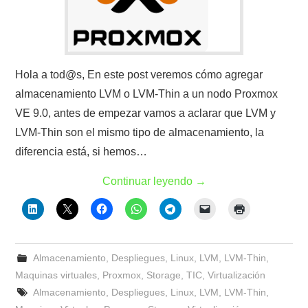
Hola a tod@s, En este post veremos cómo agregar
almacenamiento LVM o LVM-Thin a un nodo Proxmox
VE 9.0, antes de empezar vamos a aclarar que LVM y
LVM-Thin son el mismo tipo de almacenamiento, la
diferencia está, si hemos…
Continuar leyendo
→
Almacenamiento
,
Despliegues
,
Linux
,
LVM
,
LVM-Thin
,
Maquinas virtuales
,
Proxmox
,
Storage
,
TIC
,
Virtualización
Almacenamiento
,
Despliegues
,
Linux
,
LVM
,
LVM-Thin
,