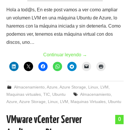
Hola a tod@s, En este post vamos a ver como ampliar
un volumen LVM en una máquina Ubuntu de Azure, lo
haremos con la máquina iniciada y sin detenerla. Como
podemos ver, tenemos esta máquina virtual con dos
discos, uno…
Continuar leyendo
→
Almacenamiento
,
Azure
,
Azure Storage
,
Linux
,
LVM
,
Maquinas virtuales
,
TIC
,
Ubuntu
Almacenamiento
,
Azure
,
Azure Storage
,
Linux
,
LVM
,
Maquinas Virtuales
,
Ubuntu
VMware vCenter Server
0