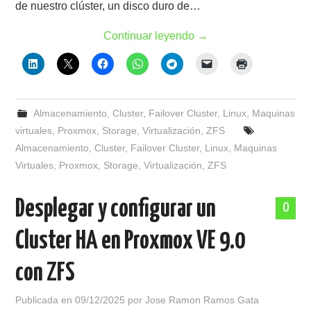
de nuestro clúster, un disco duro de…
Continuar leyendo
→
Almacenamiento
,
Cluster
,
Failover Cluster
,
Linux
,
Maquinas
virtuales
,
Proxmox
,
Storage
,
Virtualización
,
ZFS
Almacenamiento
,
Cluster
,
Failover Cluster
,
Linux
,
Maquinas
Virtuales
,
Proxmox
,
Storage
,
Virtualización
,
ZFS
Desplegar y configurar un
0
Cluster HA en Proxmox VE 9.0
con ZFS
Publicada en
09/12/2025
por
Jose Ramon Ramos Gata