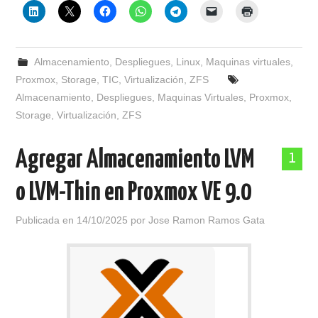
Almacenamiento
,
Despliegues
,
Linux
,
Maquinas virtuales
,
Proxmox
,
Storage
,
TIC
,
Virtualización
,
ZFS
Almacenamiento
,
Despliegues
,
Maquinas Virtuales
,
Proxmox
,
Storage
,
Virtualización
,
ZFS
Agregar Almacenamiento LVM
1
o LVM-Thin en Proxmox VE 9.0
Publicada en
14/10/2025
por
Jose Ramon Ramos Gata