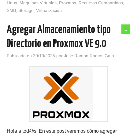
Linux
,
Maquinas Virtuales
,
Proxmox
,
Recursos Compartidos
,
SMB
,
Storage
,
Virtualización
Agregar Almacenamiento tipo
1
Directorio en Proxmox VE 9.0
Publicada en
20/10/2025
por
Jose Ramon Ramos Gata
Hola a tod@s, En este post veremos cómo agregar