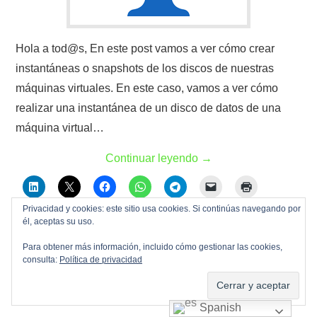
Hola a tod@s, En este post vamos a ver cómo crear
instantáneas o snapshots de los discos de nuestras
máquinas virtuales. En este caso, vamos a ver cómo
realizar una instantánea de un disco de datos de una
máquina virtual…
Continuar leyendo
→
Privacidad y cookies: este sitio usa cookies. Si continúas navegando por
él, aceptas su uso.
Almacenamiento
,
Azure
,
Backup
,
Cloud
,
Copias de
Para obtener más información, incluido cómo gestionar las cookies,
seguridad
,
Maquinas virtuales
,
Microsoft
,
Snapshots
consulta:
Política de privacidad
Almacenamiento
,
Azure
,
Backup
,
Cloud
,
Copias de seguridad
,
Instantáneas
,
Maquinas Virtuales
,
Microsoft
,
Snapshots
Spanish