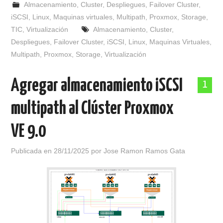
Almacenamiento
,
Cluster
,
Despliegues
,
Failover Cluster
,
iSCSI
,
Linux
,
Maquinas virtuales
,
Multipath
,
Proxmox
,
Storage
,
TIC
,
Virtualización
Almacenamiento
,
Cluster
,
Despliegues
,
Failover Cluster
,
iSCSI
,
Linux
,
Maquinas Virtuales
,
Multipath
,
Proxmox
,
Storage
,
Virtualización
Agregar almacenamiento iSCSI
1
multipath al Clúster Proxmox
VE 9.0
Publicada en
28/11/2025
por
Jose Ramon Ramos Gata