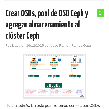
POLÍTICA DE PRIVACIDAD
Crear OSDs, pool de OSD Ceph y
1
agregar almacenamiento al
clúster Ceph
Publicada en
26/12/2025
por
Jose Ramon Ramos Gata
Hola a tod@s, En este post veremos cómo crear OSDs