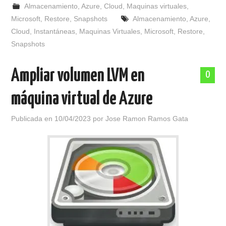
Almacenamiento
,
Azure
,
Cloud
,
Maquinas virtuales
,
Microsoft
,
Restore
,
Snapshots
Almacenamiento
,
Azure
,
Cloud
,
Instantáneas
,
Maquinas Virtuales
,
Microsoft
,
Restore
,
Snapshots
Ampliar volumen LVM en
0
máquina virtual de Azure
Publicada en
10/04/2023
por
Jose Ramon Ramos Gata