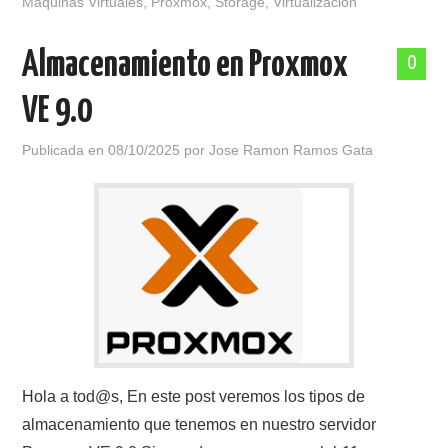
Maquinas Virtuales
,
Proxmox
,
Storage
,
Virtualización
Almacenamiento en Proxmox
0
VE 9.0
Publicada en
08/10/2025
por
Jose Ramon Ramos Gata
Hola a tod@s, En este post veremos los tipos de
almacenamiento que tenemos en nuestro servidor