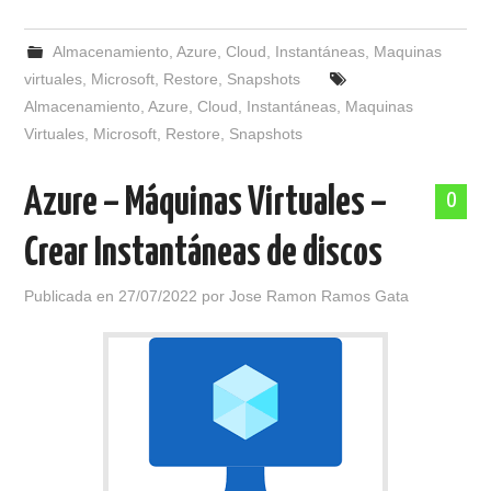
Almacenamiento
,
Azure
,
Cloud
,
Instantáneas
,
Maquinas
virtuales
,
Microsoft
,
Restore
,
Snapshots
Almacenamiento
,
Azure
,
Cloud
,
Instantáneas
,
Maquinas
Virtuales
,
Microsoft
,
Restore
,
Snapshots
Azure – Máquinas Virtuales –
0
Crear Instantáneas de discos
Publicada en
27/07/2022
por
Jose Ramon Ramos Gata