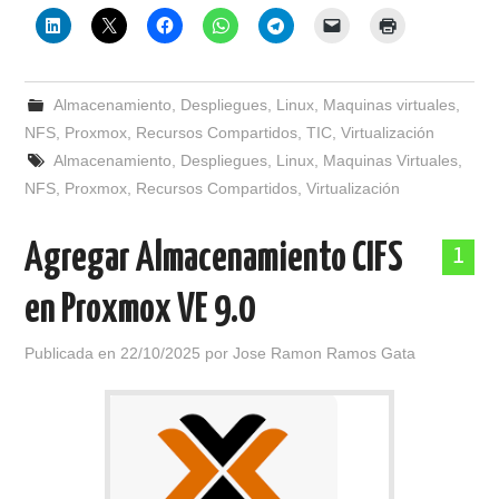
Almacenamiento
,
Despliegues
,
Linux
,
Maquinas virtuales
,
NFS
,
Proxmox
,
Recursos Compartidos
,
TIC
,
Virtualización
Almacenamiento
,
Despliegues
,
Linux
,
Maquinas Virtuales
,
NFS
,
Proxmox
,
Recursos Compartidos
,
Virtualización
Agregar Almacenamiento CIFS
1
en Proxmox VE 9.0
Publicada en
22/10/2025
por
Jose Ramon Ramos Gata