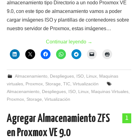
almacenamiento tipo Directorio a un nodo Proxmox VE
9.0, con este tipo de almacenamiento vamos a poder
cargar imágenes ISO y plantillas de contenedores sobre
nuestro servidor de Proxmox, estas imágenes…
Continuar leyendo
→
Almacenamiento
,
Despliegues
,
ISO
,
Linux
,
Maquinas
virtuales
,
Proxmox
,
Storage
,
TIC
,
Virtualización
Almacenamiento
,
Despliegues
,
ISO
,
Linux
,
Maquinas Virtuales
,
Proxmox
,
Storage
,
Virtualización
Agregar Almacenamiento ZFS
1
en Proxmox VE 9.0