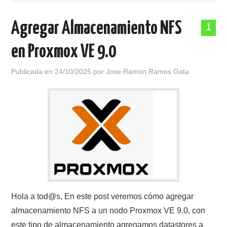
POLÍTICA DE PRIVACIDAD
Agregar Almacenamiento NFS
1
en Proxmox VE 9.0
Publicada en
24/10/2025
por
Jose Ramon Ramos Gata
Hola a tod@s, En este post veremos cómo agregar
almacenamiento NFS a un nodo Proxmox VE 9.0, con
este tipo de almacenamiento agregamos datastores a