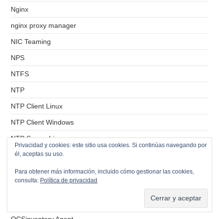
Nginx
nginx proxy manager
NIC Teaming
NPS
NTFS
NTP
NTP Client Linux
NTP Client Windows
NTP Server Linux
Privacidad y cookies: este sitio usa cookies. Si continúas navegando por
él, aceptas su uso.
NTP Server Windows
Nutanix
Para obtener más información, incluido cómo gestionar las cookies,
consulta:
Política de privacidad
OCI
OCSinventory