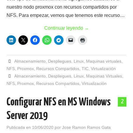
nuestro nodo proxmox con recursos compartidos por
NFS. Para empezar, vemos que tenemos este recurso…
Continuar leyendo
→
Almacenamiento
,
Despliegues
,
Linux
,
Maquinas virtuales
,
NFS
,
Proxmox
,
Recursos Compartidos
,
TIC
,
Virtualización
Almacenamiento
,
Despliegues
,
Linux
,
Maquinas Virtuales
,
NFS
,
Proxmox
,
Recursos Compartidos
,
Virtualización
Configurar NFS en MS Windows
2
Server 2019
Publicada en
10/06/2020
por
Jose Ramon Ramos Gata