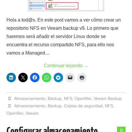
Hola a tod@s. En este post vamos a ver cómo crear un
repositorio NFS en Veeam backup v9. Lo primero que
haremos será añadir el servidor Linux donde se
encuentra el recurso compartido NFS, para ello nos
vamos a Managed…
Continuar leyendo
→
Almacenamiento
,
Backup
,
NFS
,
Openfiler
,
Veeam Backup
Almacenamiento
,
Backup
,
Copias de seguridad
,
NFS
,
Openfiler
,
Veeam
0