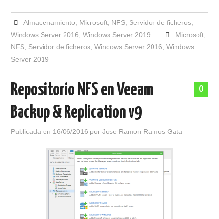
Almacenamiento
,
Microsoft
,
NFS
,
Servidor de ficheros
,
Windows Server 2016
,
Windows Server 2019
Microsoft
,
NFS
,
Servidor de ficheros
,
Windows Server 2016
,
Windows
Server 2019
Repositorio NFS en Veeam
0
Backup & Replication v9
Publicada en
16/06/2016
por
Jose Ramon Ramos Gata