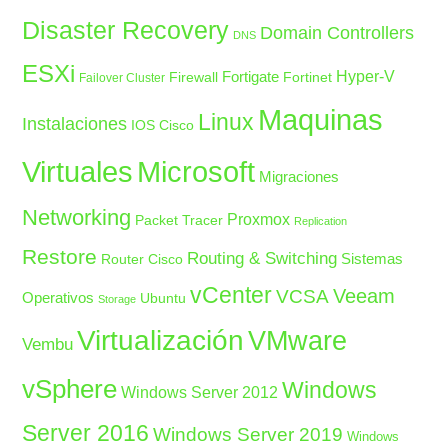
Disaster Recovery
Domain Controllers
DNS
ESXi
Fortigate
Hyper-V
Firewall
Fortinet
Failover Cluster
Maquinas
Linux
Instalaciones
IOS Cisco
Microsoft
Virtuales
Migraciones
Networking
Proxmox
Packet Tracer
Replication
Restore
Routing & Switching
Sistemas
Router Cisco
vCenter
Veeam
VCSA
Operativos
Ubuntu
Storage
Virtualización
VMware
Vembu
vSphere
Windows
Windows Server 2012
Server 2016
Windows Server 2019
Windows