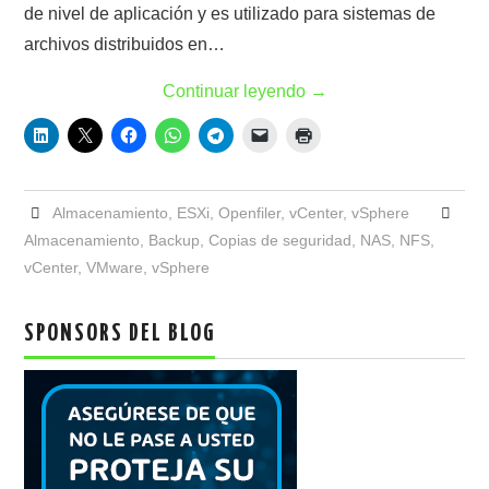
de nivel de aplicación y es utilizado para sistemas de
archivos distribuidos en…
Continuar leyendo
→
Almacenamiento
,
ESXi
,
Openfiler
,
vCenter
,
vSphere
Almacenamiento
,
Backup
,
Copias de seguridad
,
NAS
,
NFS
,
vCenter
,
VMware
,
vSphere
SPONSORS DEL BLOG