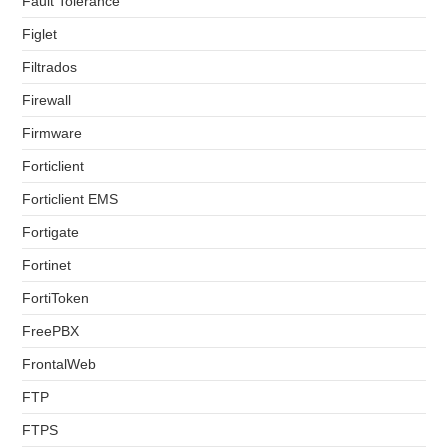
Fault Tolerance
Figlet
Filtrados
Firewall
Firmware
Forticlient
Forticlient EMS
Fortigate
Fortinet
FortiToken
FreePBX
FrontalWeb
FTP
FTPS