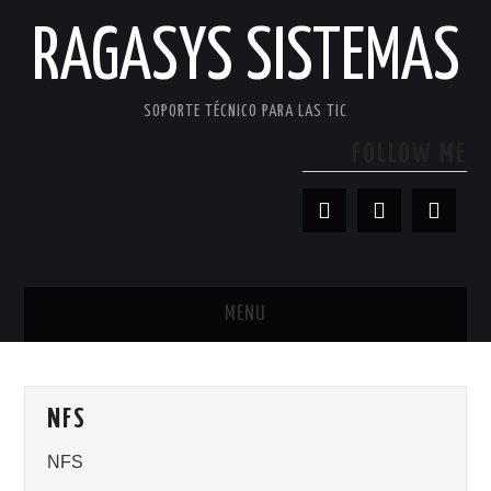
RAGASYS SISTEMAS
SOPORTE TÉCNICO PARA LAS TIC
FOLLOW ME
MENU
INICIO
NFS
ACERCA DE
NFS
PATROCINADORES