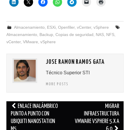
Almacenamiento
,
ESXi
,
Openfiler
,
vCenter
,
vSphere
Almacenamiento
,
Backup
,
Copias de seguridad
,
NAS
,
NFS
,
vCenter
,
VMware
,
vSphere
JOSE RAMON RAMOS GATA
Técnico Superior STI
MORE POSTS
Navegación
ENLACE INALÁMBRICO
MIGRAR
de
PUNTO A PUNTO CON
INFRAESTRUCTURA
UBIQUITI NANOSTATION
VMWARE VSPHERE 5.X A
entradas
M5
6.0