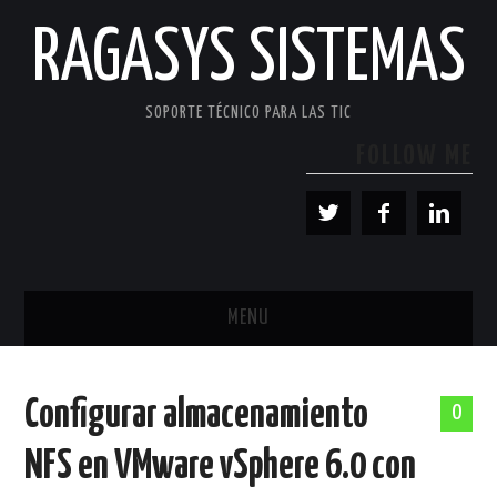
RAGASYS SISTEMAS
SOPORTE TÉCNICO PARA LAS TIC
FOLLOW ME
MENU
INICIO
Configurar almacenamiento
0
ACERCA DE
NFS en VMware vSphere 6.0 con
PATROCINADORES