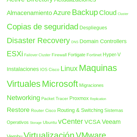
Backup
Azure
Cloud
Almacenamiento
Cluster
Copias de seguridad
Despliegues
Disaster Recovery
Domain Controllers
DNS
ESXi
Fortigate
Hyper-V
Firewall
Fortinet
Failover Cluster
Maquinas
Linux
Instalaciones
IOS Cisco
Microsoft
Virtuales
Migraciones
Networking
Proxmox
Packet Tracer
Replication
Restore
Routing & Switching
Sistemas
Router Cisco
vCenter
Veeam
VCSA
Operativos
Ubuntu
Storage
Virtualización
VMware
Vembu