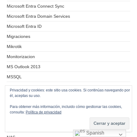
Microsoft Entra Connect Sync
Microsoft Entra Domain Services
Microsoft Entra ID
Migraciones
Mikrotik
Monitorizacion
MS Outlook 2013
MSSQL
Multipath
Privacidad y cookies: este sitio usa cookies. Si continúas navegando por
él, aceptas su uso.
MX
Para obtener más información, incluido cómo gestionar las cookies,
MySQL
consulta:
Política de privacidad
Nakivo
NanoStation M5
Spanish