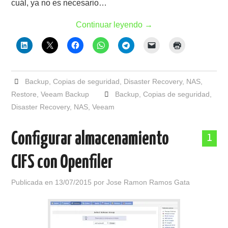
cuál, ya no es necesario…
Continuar leyendo
→
Backup
,
Copias de seguridad
,
Disaster Recovery
,
NAS
,
Restore
,
Veeam Backup
Backup
,
Copias de seguridad
,
Disaster Recovery
,
NAS
,
Veeam
Configurar almacenamiento
1
CIFS con Openfiler
Publicada en
13/07/2015
por
Jose Ramon Ramos Gata