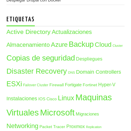
Desplegar Drupal con Docker
ETIQUETAS
Active Directory
Actualizaciones
Backup
Azure
Cloud
Almacenamiento
Cluster
Copias de seguridad
Despliegues
Disaster Recovery
Domain Controllers
DNS
ESXi
Fortigate
Hyper-V
Firewall
Fortinet
Failover Cluster
Maquinas
Linux
Instalaciones
IOS Cisco
Microsoft
Virtuales
Migraciones
Networking
Proxmox
Packet Tracer
Replication