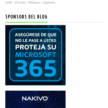
SAN
,
vCenter
,
VMware
,
vSphere
SPONSORS DEL BLOG