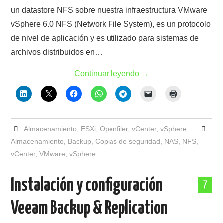
un datastore NFS sobre nuestra infraestructura VMware
vSphere 6.0 NFS (Network File System), es un protocolo
de nivel de aplicación y es utilizado para sistemas de
archivos distribuidos en…
Continuar leyendo
→
Almacenamiento
,
ESXi
,
Openfiler
,
vCenter
,
vSphere
Almacenamiento
,
Backup
,
Copias de seguridad
,
NAS
,
NFS
,
vCenter
,
VMware
,
vSphere
Instalación y configuración
7
Veeam Backup & Replication