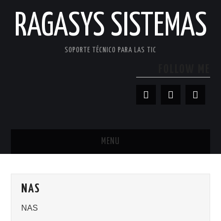
RAGASYS SISTEMAS
SOPORTE TÉCNICO PARA LAS TIC
FOLLOW ME
MENU
INICIO
NAS
ACERCA DE
NAS
PATROCINADORES