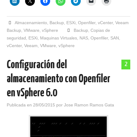
Almacenamiento
,
Backup
,
ESXi
,
Openfiler
,
vCenter
,
Veeam
Backup
,
VMware
,
vSphere
Backup
,
Copias de
seguridad
,
ESXi
,
Maquinas Virtuales
,
NAS
,
Openfiler
,
SAN
,
vCenter
,
Veeam
,
VMware
,
vSphere
Configuración del
2
almacenamiento con Openfiler
en vSphere 6.0
Publicada en
28/05/2015
por
Jose Ramon Ramos Gata