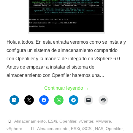
Hola a todos. En esta entrada veremos como se instala y
configura un sistema de almacenamiento compartido
con Openfiler y la manera de integarlo en vSphere 6.0
Antes de empezar a instalar el sistema de
almacenamiento con Openfiler haremos una…
Continuar leyendo
→
Almacenamiento
,
ESXi
,
Openfiler
,
vCenter
,
VMware
,
vSphere
Almacenamiento
,
ESXi
,
iSCSI
,
NAS
,
Openfiler
,