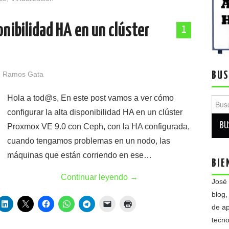
onibilidad HA en un clúster
1
BUS
 Ramos Gata
Hola a tod@s, En este post vamos a ver cómo
Busca
configurar la alta disponibilidad HA en un clúster
Proxmox VE 9.0 con Ceph, con la HA configurada,
cuando tengamos problemas en un nodo, las
máquinas que están corriendo en ese…
BIE
Continuar leyendo
→
José
blog,
de ap
tecno