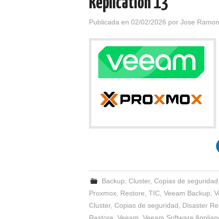
Replication 13
Publicada en
02/02/2026
por
Jose Ramon
Backup
,
Cluster
,
Copias de seguridad
Proxmox
,
Restore
,
TIC
,
Veeam Backup
,
V
Cluster
,
Copias de seguridad
,
Disaster Re
Restore
,
Veeam
,
Veeam Software Applian