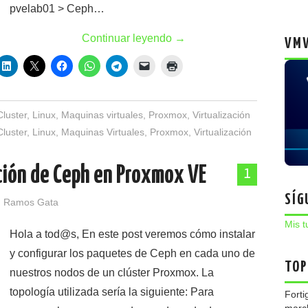
pvelab01 > Ceph…
Continuar leyendo
→
VMW
Cluster
,
Linux
,
Maquinas virtuales
,
Proxmox
,
Virtualización
Cluster
,
Linux
,
Maquinas Virtuales
,
Proxmox
,
Virtualización
ación de Ceph en Proxmox VE
1
SÍG
 Ramos Gata
Mis t
Hola a tod@s, En este post veremos cómo instalar
y configurar los paquetes de Ceph en cada uno de
TOP
nuestros nodos de un clúster Proxmox. La
topología utilizada sería la siguiente: Para
Forti