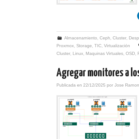
Almacenamiento
,
Ceph
,
Cluster
,
Desp
Proxmox
,
Storage
,
TIC
,
Virtualización
Cluster
,
Linux
,
Maquinas Virtuales
,
OSD
,
Agregar monitores a los
Publicada en
22/12/2025
por
Jose Ramon