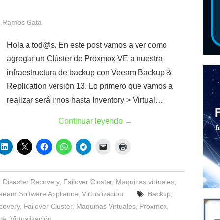
 Ramos Gata
Hola a tod@s. En este post vamos a ver como
agregar un Clúster de Proxmox VE a nuestra
infraestructura de backup con Veeam Backup &
Replication versión 13. Lo primero que vamos a
realizar será irnos hasta Inventory > Virtual…
Continuar leyendo
→
,
Disaster Recovery
,
Failover Cluster
,
Maquinas virtuales
,
eeam Software Appliance
,
Virtualización
Backup
,
covery
,
Failover Cluster
,
Maquinas Virtuales
,
Proxmox
,
ce
,
Virtualización