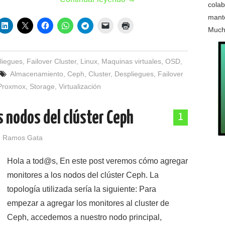
colab
mante
Much
liegues
,
Failover Cluster
,
Linux
,
Maquinas virtuales
,
OSD
,
Almacenamiento
,
Ceph
,
Cluster
,
Despliegues
,
Failover
Proxmox
,
Storage
,
Virtualización
 nodos del clúster Ceph
1
 Ramos Gata
Hola a tod@s, En este post veremos cómo agregar
monitores a los nodos del clúster Ceph. La
topología utilizada sería la siguiente: Para
empezar a agregar los monitores al cluster de
Ceph, accedemos a nuestro nodo principal,