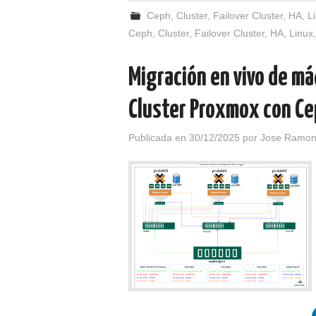
Ceph
,
Cluster
,
Failover Cluster
,
HA
,
L
Ceph
,
Cluster
,
Failover Cluster
,
HA
,
Linux
Migración en vivo de má
Cluster Proxmox con Ce
Publicada en
30/12/2025
por
Jose Ramon