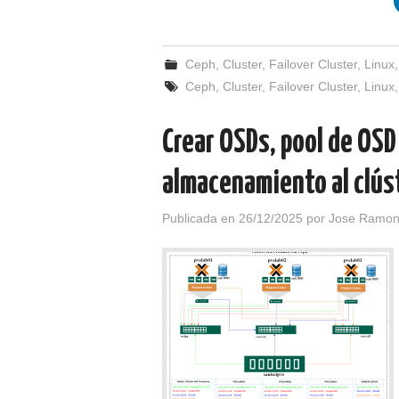
Ceph
,
Cluster
,
Failover Cluster
,
Linux
Ceph
,
Cluster
,
Failover Cluster
,
Linux
Crear OSDs, pool de OSD
almacenamiento al clús
Publicada en
26/12/2025
por
Jose Ramon