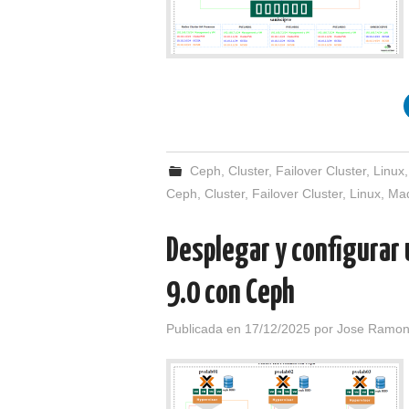
Ceph
,
Cluster
,
Failover Cluster
,
Linux
Ceph
,
Cluster
,
Failover Cluster
,
Linux
,
Maq
Desplegar y configurar
9.0 con Ceph
Publicada en
17/12/2025
por
Jose Ramon