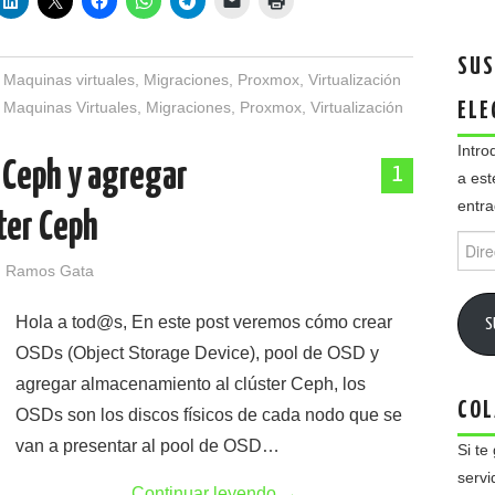
SUS
,
Maquinas virtuales
,
Migraciones
,
Proxmox
,
Virtualización
,
Maquinas Virtuales
,
Migraciones
,
Proxmox
,
Virtualización
ELE
Intro
 Ceph y agregar
1
a est
entra
ter Ceph
Direc
de
 Ramos Gata
email
Hola a tod@s, En este post veremos cómo crear
S
OSDs (Object Storage Device), pool de OSD y
agregar almacenamiento al clúster Ceph, los
COL
OSDs son los discos físicos de cada nodo que se
van a presentar al pool de OSD…
Si te
servi
Continuar leyendo
→