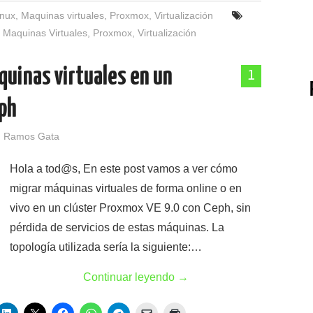
inux
,
Maquinas virtuales
,
Proxmox
,
Virtualización
,
Maquinas Virtuales
,
Proxmox
,
Virtualización
quinas virtuales en un
1
ph
 Ramos Gata
Hola a tod@s, En este post vamos a ver cómo
migrar máquinas virtuales de forma online o en
vivo en un clúster Proxmox VE 9.0 con Ceph, sin
pérdida de servicios de estas máquinas. La
topología utilizada sería la siguiente:…
Continuar leyendo
→