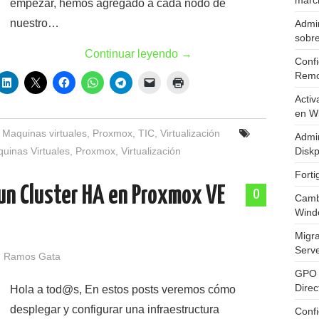
marc
empezar, hemos agregado a cada nodo de
nuestro…
Admin
sobr
Continuar leyendo
→
Confi
Remo
Activ
en W
,
Maquinas virtuales
,
Proxmox
,
TIC
,
Virtualización
Admin
uinas Virtuales
,
Proxmox
,
Virtualización
Diskp
Fort
 un Cluster HA en Proxmox VE
0
Cambi
Wind
Migr
Serv
 Ramos Gata
GPO 
Direc
Hola a tod@s, En estos posts veremos cómo
desplegar y configurar una infraestructura
Conf