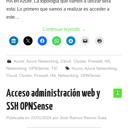
HA en Azure. La topología que vamos a utilizar será
esta: Lo primero que vamos a realizar es acceder a
este…
Continuar leyendo
→
Azure
,
Azure Networking
,
Cloud
,
Cluster
,
Firewall
,
HA
,
Networking
,
OPNSense
,
TIC
Azure
,
Azure Networking
,
Cloud
,
Cluster
,
Firewall
,
HA
,
Networking
,
OPNSense
Acceso administración web y
1
SSH OPNSense
Publicada en
22/01/2024
por
Jose Ramon Ramos Gata