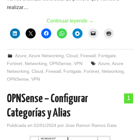
realizar…
Continuar leyendo
→
Azure
,
Azure Networking
,
Cloud
,
Firewall
,
Fortigate
,
Fortinet
,
Networking
,
OPNSense
,
VPN
Azure
,
Azure
Networking
,
Cloud
,
Firewall
,
Fortigate
,
Fortinet
,
Networking
,
OPNSense
,
VPN
OPNSense – Configurar
1
Categorías y Alias
Publicada en
02/01/2024
por
Jose Ramon Ramos Gata