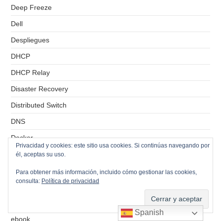
Deep Freeze
Dell
Despliegues
DHCP
DHCP Relay
Disaster Recovery
Distributed Switch
DNS
Docker
Privacidad y cookies: este sitio usa cookies. Si continúas navegando por
Domain Controllers
él, aceptas su uso.
Dovecot
Para obtener más información, incluido cómo gestionar las cookies,
consulta:
Política de privacidad
DRS
Drupal
Spanish
ebook