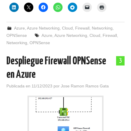
Azure
,
Azure Networking
,
Cloud
,
Firewall
,
Networking
,
OPNSense
Azure
,
Azure Networking
,
Cloud
,
Firewall
,
Networking
,
OPNSense
Despliegue Firewall OPNSense
3
en Azure
Publicada en
11/12/2023
por
Jose Ramon Ramos Gata