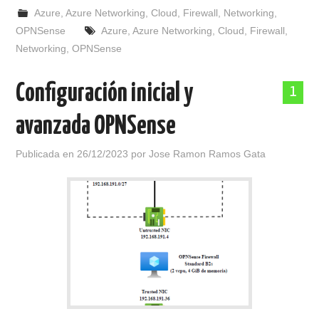
Azure
,
Azure Networking
,
Cloud
,
Firewall
,
Networking
,
OPNSense
Azure
,
Azure Networking
,
Cloud
,
Firewall
,
Networking
,
OPNSense
Configuración inicial y
1
avanzada OPNSense
Publicada en
26/12/2023
por
Jose Ramon Ramos Gata