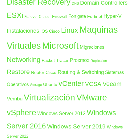
Disaster Recovery
Domain Controllers
DNS
ESXi
Fortigate
Hyper-V
Firewall
Fortinet
Failover Cluster
Maquinas
Linux
Instalaciones
IOS Cisco
Microsoft
Virtuales
Migraciones
Networking
Proxmox
Packet Tracer
Replication
Restore
Routing & Switching
Sistemas
Router Cisco
vCenter
Veeam
VCSA
Operativos
Ubuntu
Storage
Virtualización
VMware
Vembu
vSphere
Windows
Windows Server 2012
Server 2016
Windows Server 2019
Windows
Server 2022