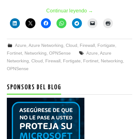
Continuar leyendo
→
Azure
,
Azure Networking
,
Cloud
,
Firewall
,
Fortigate
,
Fortinet
,
Networking
,
OPNSense
Azure
,
Azure
Networking
,
Cloud
,
Firewall
,
Fortigate
,
Fortinet
,
Networking
,
OPNSense
SPONSORS DEL BLOG