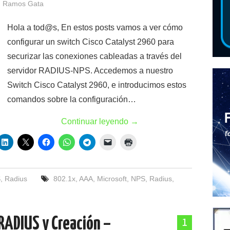
 Ramos Gata
Hola a tod@s, En estos posts vamos a ver cómo
configurar un switch Cisco Catalyst 2960 para
securizar las conexiones cableadas a través del
servidor RADIUS-NPS. Accedemos a nuestro
Switch Cisco Catalyst 2960, e introducimos estos
comandos sobre la configuración…
Continuar leyendo
→
S
,
Radius
802.1x
,
AAA
,
Microsoft
,
NPS
,
Radius
,
RADIUS y Creación –
1