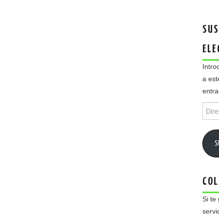
SUS
ELE
Intro
a est
entra
Direc
de
email
S
COL
Si te
servi