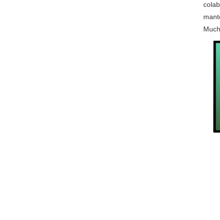
colab
mante
Much