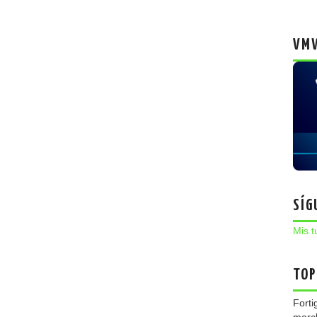
VMW
SÍG
Mis t
TOP
Forti