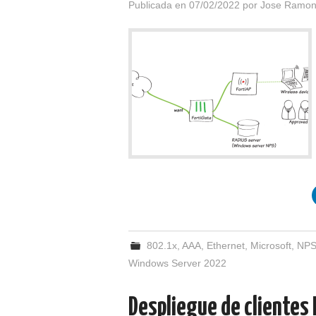
Publicada en
07/02/2022
por
Jose Ramon
802.1x
,
AAA
,
Ethernet
,
Microsoft
,
NP
Windows Server 2022
Despliegue de clientes 