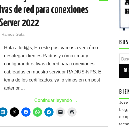
ivas de red para conexiones
Server 2022
 Ramos Gata
BUS
Hola a tod@s, En este post vamos a ver cómo
desplegar clientes Radius y cómo crear y
Busca
configurar directivas de red para conexiones
cableadas en nuestro servidor RADIUS-NPS. El
tema de los certificados, ya lo vimos en un post
anterior,…
BIE
Continuar leyendo
→
José
blog,
de ap
tecno