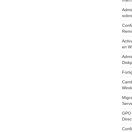
marc
Admin
sobr
Confi
Remo
Activ
en W
Admin
Diskp
Fort
Cambi
Wind
Migr
Serv
GPO 
Direc
Conf