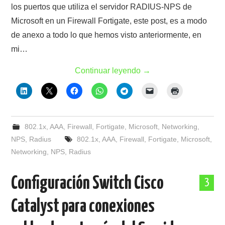
los puertos que utiliza el servidor RADIUS-NPS de
Microsoft en un Firewall Fortigate, este post, es a modo
de anexo a todo lo que hemos visto anteriormente, en
mi…
Continuar leyendo
→
802.1x
,
AAA
,
Firewall
,
Fortigate
,
Microsoft
,
Networking
,
NPS
,
Radius
802.1x
,
AAA
,
Firewall
,
Fortigate
,
Microsoft
,
Networking
,
NPS
,
Radius
Configuración Switch Cisco
3
Catalyst para conexiones