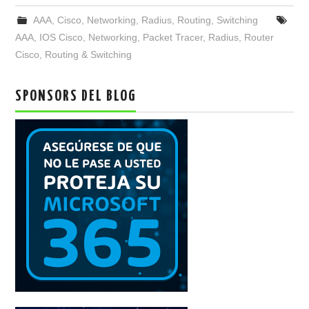
AAA
,
Cisco
,
Networking
,
Radius
,
Routing
,
Switching
AAA
,
IOS Cisco
,
Networking
,
Packet Tracer
,
Radius
,
Router
Cisco
,
Routing & Switching
SPONSORS DEL BLOG