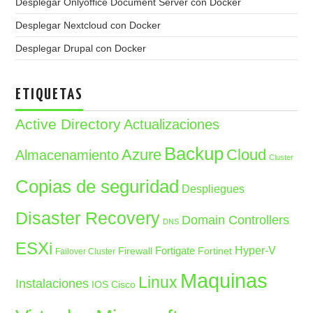
Desplegar Onlyoffice Document Server con Docker
Desplegar Nextcloud con Docker
Desplegar Drupal con Docker
ETIQUETAS
Active Directory
Actualizaciones
Backup
Azure
Cloud
Almacenamiento
Cluster
Copias de seguridad
Despliegues
Disaster Recovery
Domain Controllers
DNS
ESXi
Fortigate
Hyper-V
Firewall
Fortinet
Failover Cluster
Maquinas
Linux
Instalaciones
IOS Cisco