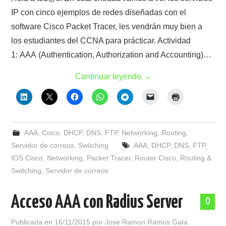
IP con cinco ejemplos de redes diseñadas con el
software Cisco Packet Tracer, les vendrán muy bien a
los estudiantes del CCNA para prácticar. Actividad
1: AAA (Authentication, Authorization and Accounting)…
Continuar leyendo
→
AAA
,
Cisco
,
DHCP
,
DNS
,
FTP
,
Networking
,
Routing
,
Servidor de correos
,
Switching
AAA
,
DHCP
,
DNS
,
FTP
,
IOS Cisco
,
Networking
,
Packet Tracer
,
Router Cisco
,
Routing &
Switching
,
Servidor de correos
Acceso AAA con Radius Server
0
Publicada en
16/11/2015
por
Jose Ramon Ramos Gata