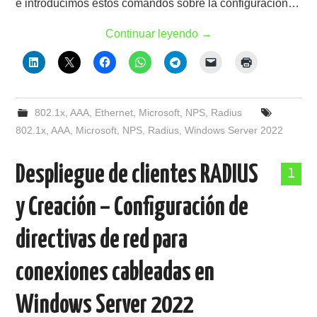
e introducimos estos comandos sobre la configuración…
Continuar leyendo
→
802.1x
,
AAA
,
Ethernet
,
Microsoft
,
NPS
,
Radius
802.1x
,
AAA
,
Microsoft
,
NPS
,
Radius
,
Windows Server 2022
Despliegue de clientes RADIUS
1
y Creación – Configuración de
directivas de red para
conexiones cableadas en
Windows Server 2022