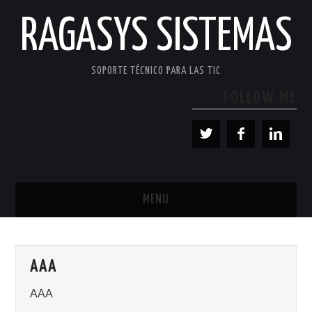
RAGASYS SISTEMAS
SOPORTE TÉCNICO PARA LAS TIC
FOLLOW ME
MENU
INICIO
AAA
ACERCA DE
AAA
PATROCINADORES