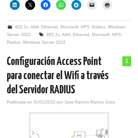
802.1x
,
AAA
,
Ethernet
,
Microsoft
,
NPS
,
Radius
,
Windows
Server 2022
802.1x
,
AAA
,
Ethernet
,
Microsoft
,
NPS
,
Radius
,
Windows Server 2022
Configuración Access Point
1
para conectar el Wifi a través
del Servidor RADIUS
Publicada en
31/01/2022
por
Jose Ramon Ramos Gata