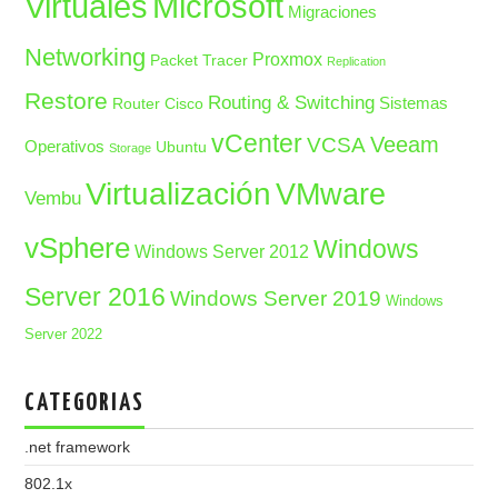
Microsoft
Virtuales
Migraciones
Networking
Proxmox
Packet Tracer
Replication
Restore
Routing & Switching
Sistemas
Router Cisco
vCenter
Veeam
VCSA
Operativos
Ubuntu
Storage
Virtualización
VMware
Vembu
vSphere
Windows
Windows Server 2012
Server 2016
Windows Server 2019
Windows
Server 2022
CATEGORIAS
.net framework
802.1x