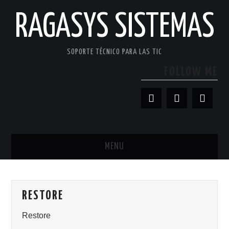
RAGASYS SISTEMAS
SOPORTE TÉCNICO PARA LAS TIC
FOLLOW ME
MENU
INICIO
RESTORE
ACERCA DE
Restore
PATROCINADORES