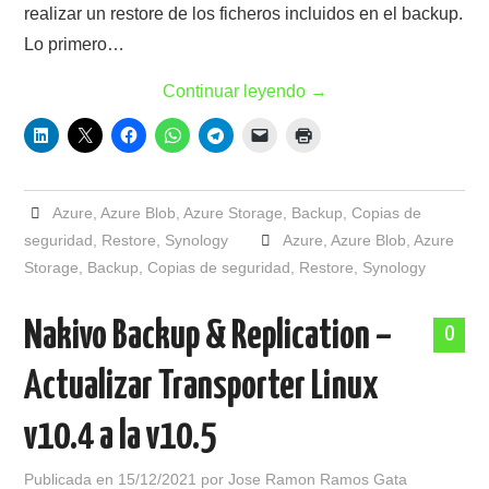
realizar un restore de los ficheros incluidos en el backup.
Lo primero…
Continuar leyendo
→
Azure
,
Azure Blob
,
Azure Storage
,
Backup
,
Copias de
seguridad
,
Restore
,
Synology
Azure
,
Azure Blob
,
Azure
Storage
,
Backup
,
Copias de seguridad
,
Restore
,
Synology
Nakivo Backup & Replication –
0
Actualizar Transporter Linux
v10.4 a la v10.5
Publicada en
15/12/2021
por
Jose Ramon Ramos Gata