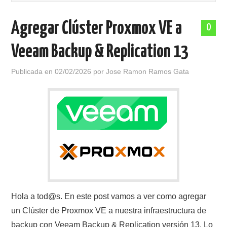
POLÍTICA DE PRIVACIDAD
Agregar Clúster Proxmox VE a
0
Veeam Backup & Replication 13
Publicada en
02/02/2026
por
Jose Ramon Ramos Gata
Hola a tod@s. En este post vamos a ver como agregar
un Clúster de Proxmox VE a nuestra infraestructura de
backup con Veeam Backup & Replication versión 13. Lo