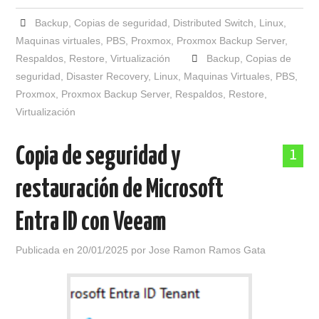
Backup
,
Copias de seguridad
,
Distributed Switch
,
Linux
,
Maquinas virtuales
,
PBS
,
Proxmox
,
Proxmox Backup Server
,
Respaldos
,
Restore
,
Virtualización
Backup
,
Copias de
seguridad
,
Disaster Recovery
,
Linux
,
Maquinas Virtuales
,
PBS
,
Proxmox
,
Proxmox Backup Server
,
Respaldos
,
Restore
,
Virtualización
Copia de seguridad y
1
restauración de Microsoft
Entra ID con Veeam
Publicada en
20/01/2025
por
Jose Ramon Ramos Gata