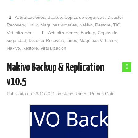
Actualizaciones
,
Backup
,
Copias de seguridad
,
Disaster
Recovery
,
Linux
,
Maquinas virtuales
,
Nakivo
,
Restore
,
TIC
,
Virtualización
Actualizaciones
,
Backup
,
Copias de
seguridad
,
Disaster Recovery
,
Linux
,
Maquinas Virtuales
,
Nakivo
,
Restore
,
Virtualización
Nakivo Backup & Replication
0
v10.5
Publicada en
23/11/2021
por
Jose Ramon Ramos Gata