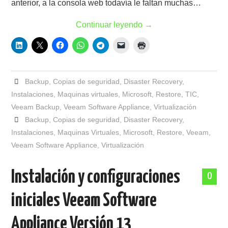
anterior, a la consola web todavía le faltan muchas…
Continuar leyendo
→
Backup
,
Copias de seguridad
,
Disaster Recovery
,
Instalaciones
,
Maquinas virtuales
,
Microsoft
,
Restore
,
TIC
,
Veeam Backup
,
Veeam Software Appliance
,
Virtualización
Backup
,
Copias de seguridad
,
Disaster Recovery
,
Instalaciones
,
Maquinas Virtuales
,
Microsoft
,
Restore
,
Veeam
,
Veeam Software Appliance
,
Virtualización
Instalación y configuraciones
0
iniciales Veeam Software
Appliance Versión 13