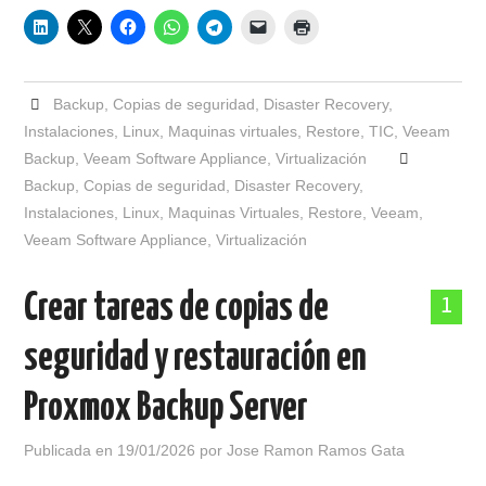
Backup
,
Copias de seguridad
,
Disaster Recovery
,
Instalaciones
,
Linux
,
Maquinas virtuales
,
Restore
,
TIC
,
Veeam
Backup
,
Veeam Software Appliance
,
Virtualización
Backup
,
Copias de seguridad
,
Disaster Recovery
,
Instalaciones
,
Linux
,
Maquinas Virtuales
,
Restore
,
Veeam
,
Veeam Software Appliance
,
Virtualización
Crear tareas de copias de
1
seguridad y restauración en
Proxmox Backup Server
Publicada en
19/01/2026
por
Jose Ramon Ramos Gata