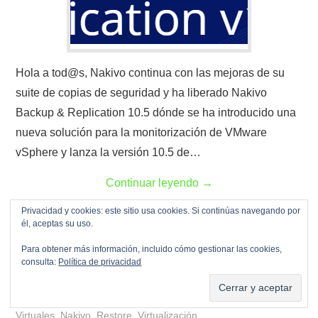
Hola a tod@s, Nakivo continua con las mejoras de su
suite de copias de seguridad y ha liberado Nakivo
Backup & Replication 10.5 dónde se ha introducido una
nueva solución para la monitorización de VMware
vSphere y lanza la versión 10.5 de…
Continuar leyendo
→
Privacidad y cookies: este sitio usa cookies. Si continúas navegando por
él, aceptas su uso.
Para obtener más información, incluido cómo gestionar las cookies,
Backup
,
Copias de seguridad
,
Disaster Recovery
,
consulta:
Política de privacidad
Maquinas virtuales
,
Nakivo
,
Restore
,
TIC
,
Virtualización
Backup
,
Copias de seguridad
,
Disaster Recovery
,
Maquinas
Virtuales
,
Nakivo
,
Restore
,
Virtualización