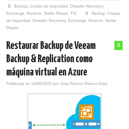
Backup
,
Copias de seguridad
,
Disaster Recovery
,
Exchange
,
Restore
,
Stellar Repair
,
TIC
Backup
,
Copias
de seguridad
,
Disaster Recovery
,
Exchange
,
Restore
,
Stellar
Repair
Restaurar Backup de Veeam
0
Backup & Replication como
máquina virtual en Azure
Publicada en
14/06/2022
por
Jose Ramon Ramos Gata