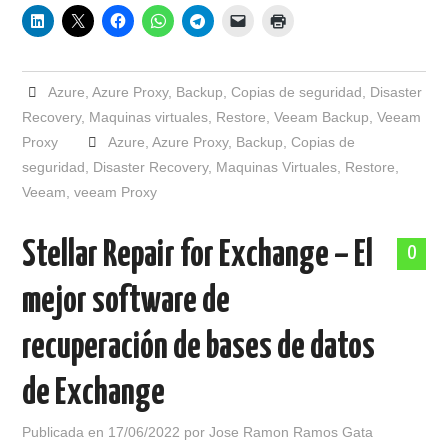
Azure
,
Azure Proxy
,
Backup
,
Copias de seguridad
,
Disaster
Recovery
,
Maquinas virtuales
,
Restore
,
Veeam Backup
,
Veeam
Proxy
Azure
,
Azure Proxy
,
Backup
,
Copias de
seguridad
,
Disaster Recovery
,
Maquinas Virtuales
,
Restore
,
Veeam
,
veeam Proxy
Stellar Repair for Exchange – El
0
mejor software de
recuperación de bases de datos
de Exchange
Publicada en
17/06/2022
por
Jose Ramon Ramos Gata