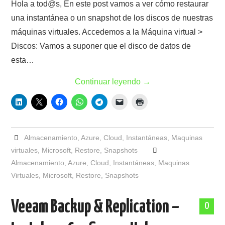
Hola a tod@s, En este post vamos a ver cómo restaurar
una instantánea o un snapshot de los discos de nuestras
máquinas virtuales. Accedemos a la Máquina virtual >
Discos: Vamos a suponer que el disco de datos de
esta…
Continuar leyendo
→
Almacenamiento
,
Azure
,
Cloud
,
Instantáneas
,
Maquinas
virtuales
,
Microsoft
,
Restore
,
Snapshots
Almacenamiento
,
Azure
,
Cloud
,
Instantáneas
,
Maquinas
Virtuales
,
Microsoft
,
Restore
,
Snapshots
Veeam Backup & Replication –
0