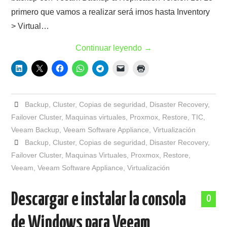
primero que vamos a realizar será irnos hasta Inventory
> Virtual…
Continuar leyendo
→
Backup
,
Cluster
,
Copias de seguridad
,
Disaster Recovery
,
Failover Cluster
,
Maquinas virtuales
,
Proxmox
,
Restore
,
TIC
,
Veeam Backup
,
Veeam Software Appliance
,
Virtualización
Backup
,
Cluster
,
Copias de seguridad
,
Disaster Recovery
,
Failover Cluster
,
Maquinas Virtuales
,
Proxmox
,
Restore
,
Veeam
,
Veeam Software Appliance
,
Virtualización
Descargar e instalar la consola
0
de Windows para Veeam