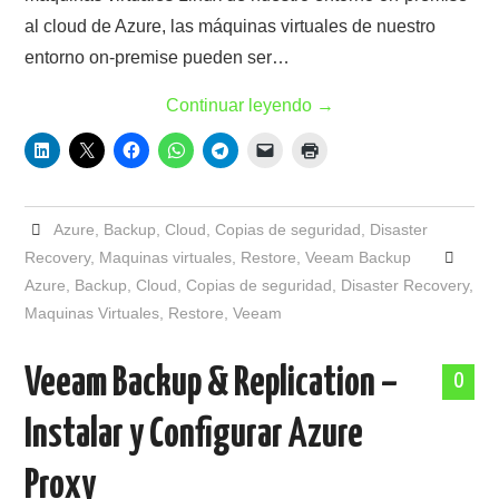
al cloud de Azure, las máquinas virtuales de nuestro
entorno on-premise pueden ser…
Continuar leyendo
→
Azure
,
Backup
,
Cloud
,
Copias de seguridad
,
Disaster
Recovery
,
Maquinas virtuales
,
Restore
,
Veeam Backup
Azure
,
Backup
,
Cloud
,
Copias de seguridad
,
Disaster Recovery
,
Maquinas Virtuales
,
Restore
,
Veeam
Veeam Backup & Replication –
0
Instalar y Configurar Azure
Proxy