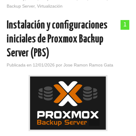
Backup Server
,
Virtualización
Instalación y configuraciones
1
iniciales de Proxmox Backup
Server (PBS)
Publicada en
12/01/2026
por
Jose Ramon Ramos Gata