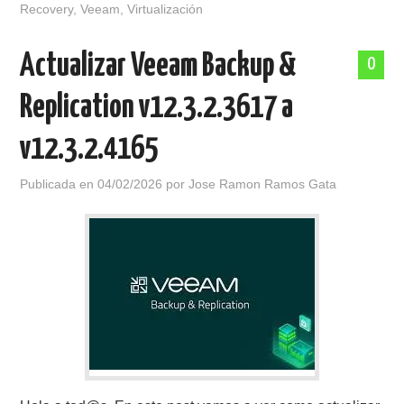
Recovery
,
Veeam
,
Virtualización
Actualizar Veeam Backup &
0
Replication v12.3.2.3617 a
v12.3.2.4165
Publicada en
04/02/2026
por
Jose Ramon Ramos Gata