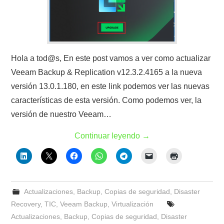
Hola a tod@s, En este post vamos a ver como actualizar
Veeam Backup & Replication v12.3.2.4165 a la nueva
versión 13.0.1.180, en este link podemos ver las nuevas
características de esta versión. Como podemos ver, la
versión de nuestro Veeam…
Continuar leyendo
→
Actualizaciones
,
Backup
,
Copias de seguridad
,
Disaster
Recovery
,
TIC
,
Veeam Backup
,
Virtualización
Actualizaciones
,
Backup
,
Copias de seguridad
,
Disaster