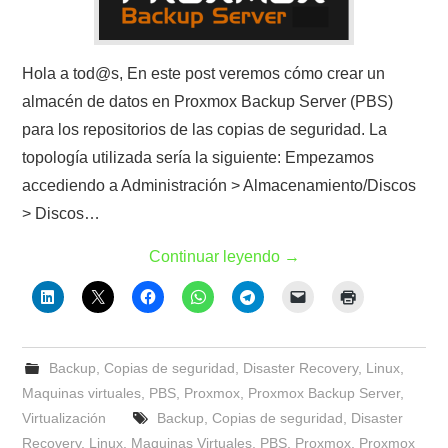
Hola a tod@s, En este post veremos cómo crear un
almacén de datos en Proxmox Backup Server (PBS)
para los repositorios de las copias de seguridad. La
topología utilizada sería la siguiente: Empezamos
accediendo a Administración > Almacenamiento/Discos
> Discos…
Continuar leyendo
→
Backup
,
Copias de seguridad
,
Disaster Recovery
,
Linux
,
Maquinas virtuales
,
PBS
,
Proxmox
,
Proxmox Backup Server
,
Virtualización
Backup
,
Copias de seguridad
,
Disaster
Recovery
,
Linux
,
Maquinas Virtuales
,
PBS
,
Proxmox
,
Proxmox