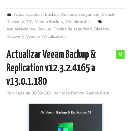
Actualizaciones
,
Backup
,
Copias de seguridad
,
Disaster
Recovery
,
TIC
,
Veeam Backup
,
Virtualización
Actualizaciones
,
Backup
,
Copias de seguridad
,
Disaster
Recovery
,
Veeam
,
Virtualización
Actualizar Veeam Backup &
0
Replication v12.3.2.4165 a
v13.0.1.180
Publicada en
06/02/2026
por
Jose Ramon Ramos Gata