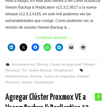
Hola a tod@s. En este post vamos a ver como actualizar
Veeam Backup & Replication v12.3.2.3617 a la nueva
release v12.3.2.4165, en este link podemos ver las
vulnerabilidades que corrige. Como podemos ver, la
versión de nuestro Veeam Backup &…
Continuar leyendo
→
Actualizaciones
,
Backup
,
Copias de seguridad
,
Disaster
Recovery
,
TIC
,
Veeam Backup
,
Virtualización
Actualizaciones
,
Backup
,
Copias de seguridad
,
Disaster
Recovery
,
Veeam
,
Virtualización
Agregar Clúster Proxmox VE a
0