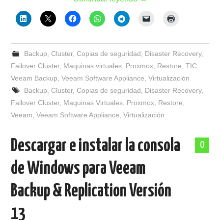
Backup
,
Cluster
,
Copias de seguridad
,
Disaster Recovery
,
Failover Cluster
,
Maquinas virtuales
,
Proxmox
,
Restore
,
TIC
,
Veeam Backup
,
Veeam Software Appliance
,
Virtualización
Backup
,
Cluster
,
Copias de seguridad
,
Disaster Recovery
,
Failover Cluster
,
Maquinas Virtuales
,
Proxmox
,
Restore
,
Veeam
,
Veeam Software Appliance
,
Virtualización
Descargar e instalar la consola
0
de Windows para Veeam
Backup & Replication Versión
13