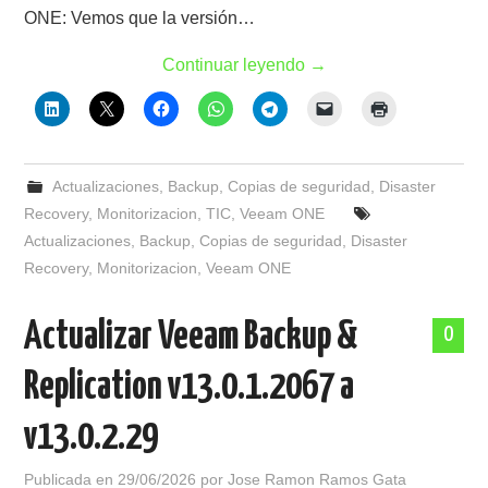
ONE: Vemos que la versión…
Continuar leyendo
→
Actualizaciones
,
Backup
,
Copias de seguridad
,
Disaster
Recovery
,
Monitorizacion
,
TIC
,
Veeam ONE
Actualizaciones
,
Backup
,
Copias de seguridad
,
Disaster
Recovery
,
Monitorizacion
,
Veeam ONE
Actualizar Veeam Backup &
0
Replication v13.0.1.2067 a
v13.0.2.29
Publicada en
29/06/2026
por
Jose Ramon Ramos Gata