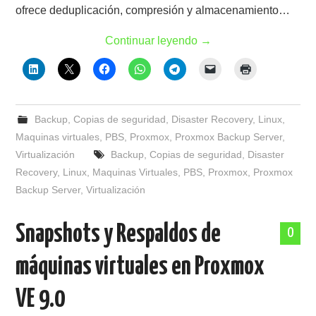
ofrece deduplicación, compresión y almacenamiento…
Continuar leyendo
→
Backup
,
Copias de seguridad
,
Disaster Recovery
,
Linux
,
Maquinas virtuales
,
PBS
,
Proxmox
,
Proxmox Backup Server
,
Virtualización
Backup
,
Copias de seguridad
,
Disaster
Recovery
,
Linux
,
Maquinas Virtuales
,
PBS
,
Proxmox
,
Proxmox
Backup Server
,
Virtualización
Snapshots y Respaldos de
0
máquinas virtuales en Proxmox
VE 9.0