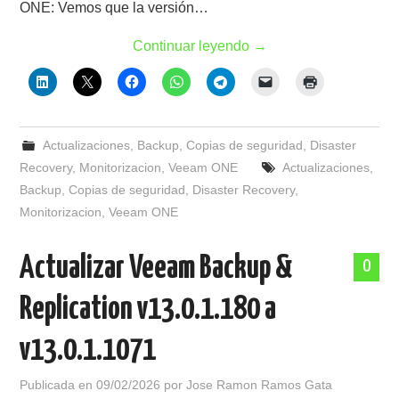
ONE: Vemos que la versión…
Continuar leyendo
→
Actualizaciones
,
Backup
,
Copias de seguridad
,
Disaster
Recovery
,
Monitorizacion
,
Veeam ONE
Actualizaciones
,
Backup
,
Copias de seguridad
,
Disaster Recovery
,
Monitorizacion
,
Veeam ONE
Actualizar Veeam Backup &
0
Replication v13.0.1.180 a
v13.0.1.1071
Publicada en
09/02/2026
por
Jose Ramon Ramos Gata