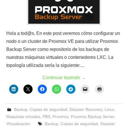
Hola a tod@s, En este post veremos cómo configurar un
nodo o un cluster de Proxmox VE para utilizar Proxmox
Backup Server como repositorio de los backups de
nuestras máquinas virtuales o contenedores LXC. La
topología utilizada sería la siguiente:…
Continuar leyendo
→
Backup
,
Copias de seguridad
,
Disaster Recovery
,
Linux
,
Maquinas virtuales
,
PBS
,
Proxmox
,
Proxmox Backup Server
,
Virtualización
Backup
,
Copias de seguridad
,
Disaster