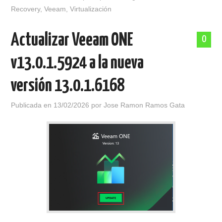
Recovery
,
Veeam
,
Virtualización
Actualizar Veeam ONE
0
v13.0.1.5924 a la nueva
versión 13.0.1.6168
Publicada en
13/02/2026
por
Jose Ramon Ramos Gata