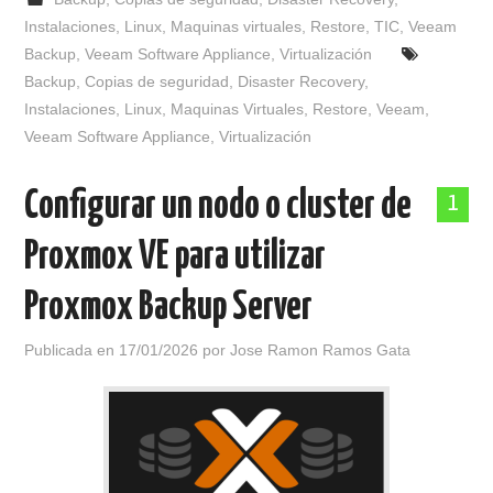
Instalaciones
,
Linux
,
Maquinas virtuales
,
Restore
,
TIC
,
Veeam
Backup
,
Veeam Software Appliance
,
Virtualización
Backup
,
Copias de seguridad
,
Disaster Recovery
,
Instalaciones
,
Linux
,
Maquinas Virtuales
,
Restore
,
Veeam
,
Veeam Software Appliance
,
Virtualización
Configurar un nodo o cluster de
1
Proxmox VE para utilizar
Proxmox Backup Server
Publicada en
17/01/2026
por
Jose Ramon Ramos Gata