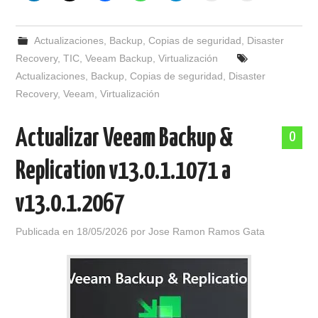
Actualizaciones
,
Backup
,
Copias de seguridad
,
Disaster
Recovery
,
TIC
,
Veeam Backup
,
Virtualización
Actualizaciones
,
Backup
,
Copias de seguridad
,
Disaster
Recovery
,
Veeam
,
Virtualización
Actualizar Veeam Backup &
0
Replication v13.0.1.1071 a
v13.0.1.2067
Publicada en
18/05/2026
por
Jose Ramon Ramos Gata