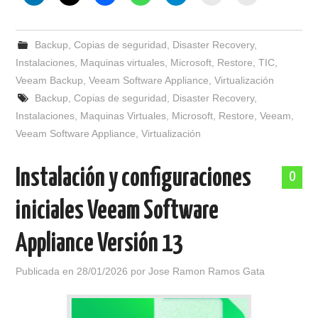
Backup
,
Copias de seguridad
,
Disaster Recovery
,
Instalaciones
,
Maquinas virtuales
,
Microsoft
,
Restore
,
TIC
,
Veeam Backup
,
Veeam Software Appliance
,
Virtualización
Backup
,
Copias de seguridad
,
Disaster Recovery
,
Instalaciones
,
Maquinas Virtuales
,
Microsoft
,
Restore
,
Veeam
,
Veeam Software Appliance
,
Virtualización
Instalación y configuraciones
0
iniciales Veeam Software
Appliance Versión 13
Publicada en
28/01/2026
por
Jose Ramon Ramos Gata