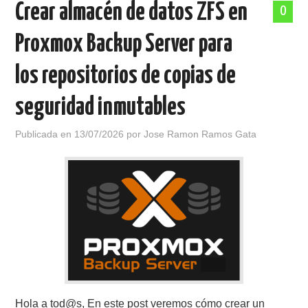
Crear almacén de datos ZFS en
0
POLÍTICA DE PRIVACIDAD
Proxmox Backup Server para
los repositorios de copias de
seguridad inmutables
Publicada en
13/07/2026
por
Jose Ramon Ramos Gata
Hola a tod@s, En este post veremos cómo crear un