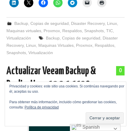
Backup
,
Copias de seguridad
,
Disaster Recovery
,
Linux
,
Maquinas virtuales
,
Proxmox
,
Respaldos
,
Snapshots
,
TIC
,
Virtualización
Backup
,
Copias de seguridad
,
Disaster
Recovery
,
Linux
,
Maquinas Virtuales
,
Proxmox
,
Respaldos
,
Snapshots
,
Virtualización
Actualizar Veeam Backup &
0
Replication v12.3.1.1139 a
Privacidad y cookies: este sitio usa cookies. Si continúas navegando por
él, aceptas su uso.
v12.3.2.3617
Para obtener más información, incluido cómo gestionar las cookies,
consulta:
Política de privacidad
Publicada en
23/06/2025
por
Jose Ramon Ramos Gata
Spanish