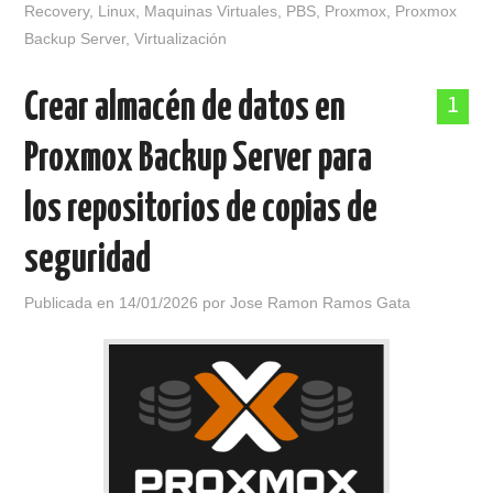
Recovery
,
Linux
,
Maquinas Virtuales
,
PBS
,
Proxmox
,
Proxmox
Backup Server
,
Virtualización
Crear almacén de datos en
1
Proxmox Backup Server para
los repositorios de copias de
seguridad
Publicada en
14/01/2026
por
Jose Ramon Ramos Gata