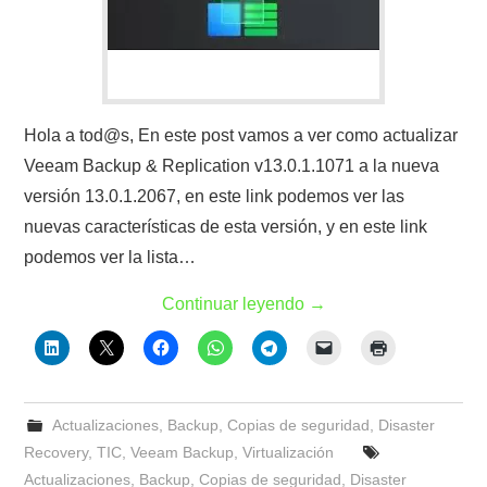
Hola a tod@s, En este post vamos a ver como actualizar
Veeam Backup & Replication v13.0.1.1071 a la nueva
versión 13.0.1.2067, en este link podemos ver las
nuevas características de esta versión, y en este link
podemos ver la lista…
Continuar leyendo
→
Actualizaciones
,
Backup
,
Copias de seguridad
,
Disaster
Recovery
,
TIC
,
Veeam Backup
,
Virtualización
Actualizaciones
,
Backup
,
Copias de seguridad
,
Disaster