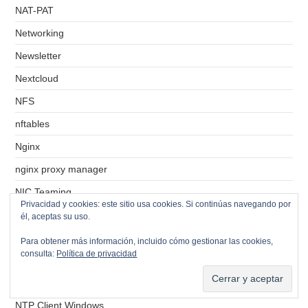
NAT-PAT
Networking
Newsletter
Nextcloud
NFS
nftables
Nginx
nginx proxy manager
NIC Teaming
Privacidad y cookies: este sitio usa cookies. Si continúas navegando por
NPS
él, aceptas su uso.
NTFS
Para obtener más información, incluido cómo gestionar las cookies,
consulta:
Política de privacidad
NTP
NTP Client Linux
NTP Client Windows