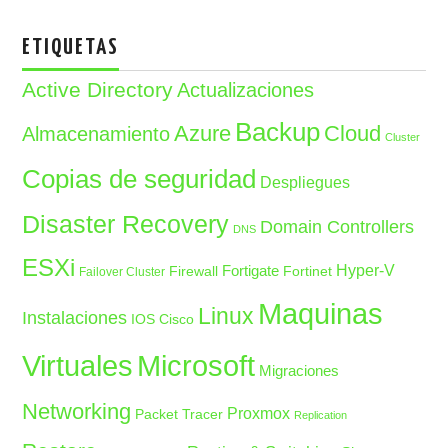
ETIQUETAS
Active Directory
Actualizaciones
Backup
Azure
Cloud
Almacenamiento
Cluster
Copias de seguridad
Despliegues
Disaster Recovery
Domain Controllers
DNS
ESXi
Fortigate
Hyper-V
Firewall
Fortinet
Failover Cluster
Maquinas
Linux
Instalaciones
IOS Cisco
Microsoft
Virtuales
Migraciones
Networking
Proxmox
Packet Tracer
Replication