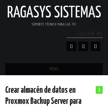
RAGASYS SISTEMAS
SOPORTE TÉCNICO PARA LAS TIC
FOLLOW ME
MENU
INICIO
Crear almacén de datos en
1
ACERCA DE
Proxmox Backup Server para
PATROCINADORES