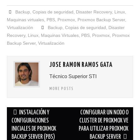
Backup
,
Copias de seguridad
,
Disaster Recovery
,
Linux
,
Maquinas virtuales
,
PBS
,
Proxmox
,
Proxmox Backup Server
,
Virtualización
Backup
,
Copias de seguridad
,
Disaster
Recovery
,
Linux
,
Maquinas Virtuales
,
PBS
,
Proxmox
,
Proxmox
Backup Server
,
Virtualización
JOSE RAMON RAMOS GATA
Técnico Superior STI
MORE POSTS
Navegación
INSTALACIÓN Y
CONFIGURAR UN NODO O
de
CONFIGURACIONES
CLUSTER DE PROXMOX VE
INICIALES DE PROXMOX
PARA UTILIZAR PROXMOX
entradas
BACKUP SERVER (PBS)
BACKUP SERVER