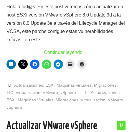
Hola a tod@s, En este post veremos cómo actualizar un
host ESXi versión VMware vSphere 8.0 Update 3d a la
versión 8.0 Update 3e a través del Lifecycle Manager del
VCSA, este parche corrigue estas vulnerabilidades
críticas , en este…
Continuar leyendo
→
Actualizaciones
,
ESXi
,
Maquinas virtuales
,
Migraciones
,
TIC
,
Virtualización
,
VMware
,
vSphere
Actualizaciones
,
ESXi
,
Maquinas Virtuales
,
Migraciones
,
Virtualización
,
VMware
,
vSphere
Actualizar VMware vSphere
0