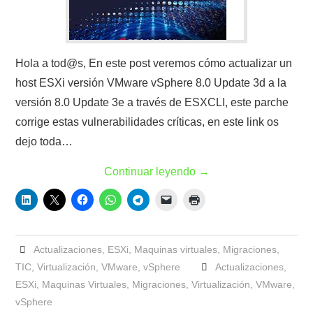
Hola a tod@s, En este post veremos cómo actualizar un
host ESXi versión VMware vSphere 8.0 Update 3d a la
versión 8.0 Update 3e a través de ESXCLI, este parche
corrige estas vulnerabilidades críticas, en este link os
dejo toda…
Continuar leyendo
→
Actualizaciones
,
ESXi
,
Maquinas virtuales
,
Migraciones
,
TIC
,
Virtualización
,
VMware
,
vSphere
Actualizaciones
,
ESXi
,
Maquinas Virtuales
,
Migraciones
,
Virtualización
,
VMware
,
vSphere