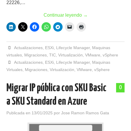
22226,…
Continuar leyendo
→
Actualizaciones
,
ESXi
,
Lifecycle Manager
,
Maquinas
virtuales
,
Migraciones
,
TIC
,
Virtualización
,
VMware
,
vSphere
Actualizaciones
,
ESXi
,
Lifecycle Manager
,
Maquinas
Virtuales
,
Migraciones
,
Virtualización
,
VMware
,
vSphere
Migrar IP pública con SKU Basic
0
a SKU Standard en Azure
Publicada en
13/01/2025
por
Jose Ramon Ramos Gata