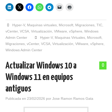
Hyper-V
,
Maquinas virtuales
,
Microsoft
,
Migraciones
,
TIC
,
vCenter
,
VCSA
,
Virtualización
,
VMware
,
vSphere
,
Windows
Admin Center
Hyper-V
,
Maquinas Virtuales
,
Microsoft
,
Migraciones
,
vCenter
,
VCSA
,
Virtualización
,
VMware
,
vSphere
,
Windows Admin Center
Actualizar Windows 10 a
0
Windows 11 en equipos
antiguos
Publicada en
23/02/2026
por
Jose Ramon Ramos Gata