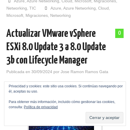
Azure
,
Azure Networking
,
Cloud
,
Microsoft
,
Migraciones
,
Networking
,
TIC
Azure
,
Azure Networking
,
Cloud
,
Microsoft
,
Migraciones
,
Networking
Actualizar VMware vSphere
0
ESXi 8.0 Update 3 a 8.0 Update
3b con Lifecycle Manager
Publicada en
30/09/2024
por
Jose Ramon Ramos Gata
Privacidad y cookies: este sitio usa cookies. Si continúas navegando por
él, aceptas su uso.
Para obtener más información, incluido cómo gestionar las cookies,
consulta:
Política de privacidad