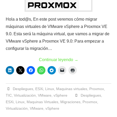
Hola a tod@s, En este post veremos cómo migrar
máquinas virtuales de VMware vSphere a Proxmox VE
9.0. Esta será la máquina virtual, que vamos a migrar de
VMware vSphere a Proxmox VE 9.0: Para empezar a
configurar la migración…
Continuar leyendo
→
Despliegues
,
ESXi
,
Linux
,
Maquinas virtuales
,
Proxmox
,
TIC
,
Virtualización
,
VMware
,
vSphere
Despliegues
,
ESXi
,
Linux
,
Maquinas Virtuales
,
Migraciones
,
Proxmox
,
Virtualización
,
VMware
,
vSphere