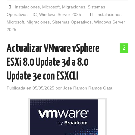
Instalaciones
,
Microsoft
,
Migraciones
,
Sistemas
Operativos
,
TIC
,
Windows Server 2025
Instalaciones
,
Microsoft
,
Migraciones
,
Sistemas Operativos
,
Windows Server
2025
Actualizar VMware vSphere
2
ESXi 8.0 Update 3d a 8.0
Update 3e con ESXCLI
Publicada en
05/05/2025
por
Jose Ramon Ramos Gata