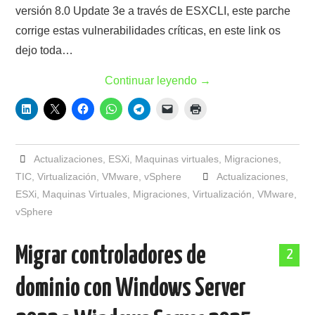
versión 8.0 Update 3e a través de ESXCLI, este parche
corrige estas vulnerabilidades críticas, en este link os
dejo toda…
Continuar leyendo
→
Actualizaciones
,
ESXi
,
Maquinas virtuales
,
Migraciones
,
TIC
,
Virtualización
,
VMware
,
vSphere
Actualizaciones
,
ESXi
,
Maquinas Virtuales
,
Migraciones
,
Virtualización
,
VMware
,
vSphere
Migrar controladores de
2
dominio con Windows Server