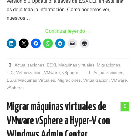
versión 8.0 Update 3i a través de ESXCLI, en este link
os dejo toda la información. Como podemos ver,
nuestros…
Continuar leyendo
→
Actualizaciones
,
ESXi
,
Maquinas virtuales
,
Migraciones
,
TIC
,
Virtualización
,
VMware
,
vSphere
Actualizaciones
,
ESXi
,
Maquinas Virtuales
,
Migraciones
,
Virtualización
,
VMware
,
vSphere
Migrar máquinas virtuales de
0
VMware vSphere a Hyper-V con
Windows Admin Center