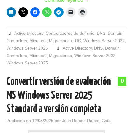
Continuar leyendo
→
Active Directory
,
Controladores de dominio
,
DNS
,
Domain
Controllers
,
Microsoft
,
Migraciones
,
TIC
,
Windows Server 2022
,
Windows Server 2025
Active Directory
,
DNS
,
Domain
Controllers
,
Microsoft
,
Migraciones
,
Windows Server 2022
,
Windows Server 2025
Convertir versión de evaluación
0
MS Windows Server 2025
Standard a versión completa
Publicada en
12/05/2025
por
Jose Ramon Ramos Gata