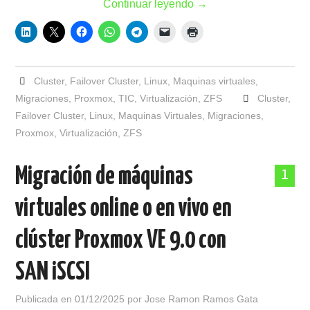
Continuar leyendo
→
Cluster
,
Failover Cluster
,
Linux
,
Maquinas virtuales
,
Migraciones
,
Proxmox
,
TIC
,
Virtualización
,
ZFS
Cluster
,
Failover Cluster
,
Linux
,
Maquinas Virtuales
,
Migraciones
,
Proxmox
,
Virtualización
,
ZFS
Migración de máquinas
1
virtuales online o en vivo en
clúster Proxmox VE 9.0 con
SAN iSCSI
Publicada en
01/12/2025
por
Jose Ramon Ramos Gata