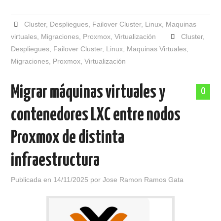
Cluster
,
Despliegues
,
Failover Cluster
,
Linux
,
Maquinas
virtuales
,
Migraciones
,
Proxmox
,
Virtualización
Cluster
,
Despliegues
,
Failover Cluster
,
Linux
,
Maquinas Virtuales
,
Migraciones
,
Proxmox
,
Virtualización
Migrar máquinas virtuales y
0
contenedores LXC entre nodos
Proxmox de distinta
infraestructura
Publicada en
14/11/2025
por
Jose Ramon Ramos Gata