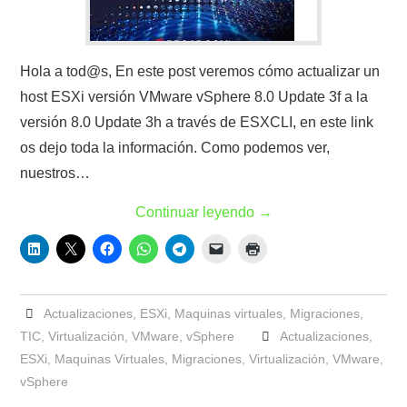
Hola a tod@s, En este post veremos cómo actualizar un
host ESXi versión VMware vSphere 8.0 Update 3f a la
versión 8.0 Update 3h a través de ESXCLI, en este link
os dejo toda la información. Como podemos ver,
nuestros…
Continuar leyendo
→
Actualizaciones
,
ESXi
,
Maquinas virtuales
,
Migraciones
,
TIC
,
Virtualización
,
VMware
,
vSphere
Actualizaciones
,
ESXi
,
Maquinas Virtuales
,
Migraciones
,
Virtualización
,
VMware
,
vSphere