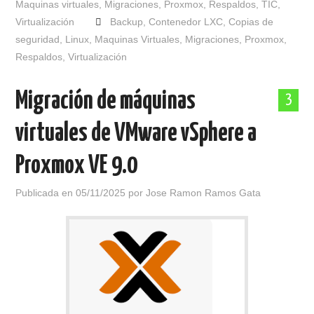
Maquinas virtuales
,
Migraciones
,
Proxmox
,
Respaldos
,
TIC
,
Virtualización
Backup
,
Contenedor LXC
,
Copias de
seguridad
,
Linux
,
Maquinas Virtuales
,
Migraciones
,
Proxmox
,
Respaldos
,
Virtualización
Migración de máquinas
3
virtuales de VMware vSphere a
Proxmox VE 9.0
Publicada en
05/11/2025
por
Jose Ramon Ramos Gata