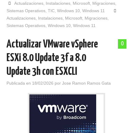
Actualizaciones
,
Instalaciones
,
Microsoft
,
Migraciones
,
Sistemas Operativos
,
TIC
,
Windows 10
,
Windows 11
Actualizaciones
,
Instalaciones
,
Microsoft
,
Migraciones
,
Sistemas Operativos
,
Windows 10
,
Windows 11
Actualizar VMware vSphere
0
ESXi 8.0 Update 3f a 8.0
Update 3h con ESXCLI
Publicada en
18/02/2026
por
Jose Ramon Ramos Gata