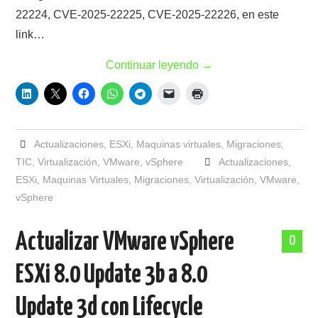
22224, CVE-2025-22225, CVE-2025-22226, en este
link…
Continuar leyendo
→
Actualizaciones
,
ESXi
,
Maquinas virtuales
,
Migraciones
,
TIC
,
Virtualización
,
VMware
,
vSphere
Actualizaciones
,
ESXi
,
Maquinas Virtuales
,
Migraciones
,
Virtualización
,
VMware
,
vSphere
Actualizar VMware vSphere
0
ESXi 8.0 Update 3b a 8.0
Update 3d con Lifecycle