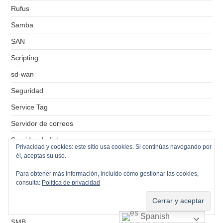
Rufus
Samba
SAN
Scripting
sd-wan
Seguridad
Service Tag
Servidor de correos
Servidor de ficheros
Privacidad y cookies: este sitio usa cookies. Si continúas navegando por
él, aceptas su uso.
Servidor de impresión
Servidores VPS
Para obtener más información, incluido cómo gestionar las cookies,
consulta:
Política de privacidad
Simbolo del sistema
Sistemas Operativos
Spanish
SMB