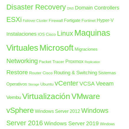
Disaster Recovery
Domain Controllers
DNS
ESXi
Fortigate
Hyper-V
Firewall
Fortinet
Failover Cluster
Maquinas
Linux
Instalaciones
IOS Cisco
Microsoft
Virtuales
Migraciones
Networking
Proxmox
Packet Tracer
Replication
Restore
Routing & Switching
Sistemas
Router Cisco
vCenter
Veeam
VCSA
Operativos
Ubuntu
Storage
Virtualización
VMware
Vembu
vSphere
Windows
Windows Server 2012
Server 2016
Windows Server 2019
Windows