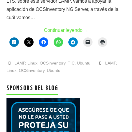
LTS, sobre este servidor LAMP, vamos a apoyar la
aplicación de OCSInventory NG Server, a través de la
cuál vamos…
Continuar leyendo
→
LAMP
,
Linux
,
OCSinventory
,
TIC
,
Ubuntu
LAMP
,
Linux
,
OCSinventory
,
Ubuntu
SPONSORS DEL BLOG