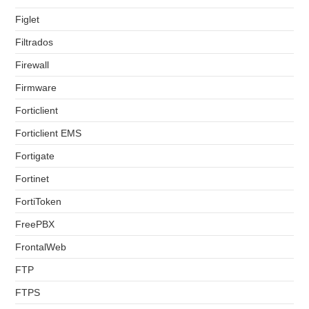
Figlet
Filtrados
Firewall
Firmware
Forticlient
Forticlient EMS
Fortigate
Fortinet
FortiToken
FreePBX
FrontalWeb
FTP
FTPS