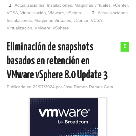
Actualizaciones
,
Instalaciones
,
Maquinas virtuales
,
vCenter
,
VCSA
,
Virtualización
,
VMware
,
vSphere
Actualizaciones
,
Instalaciones
,
Maquinas Virtuales
,
vCenter
,
VCSA
,
Virtualización
,
VMware
,
vSphere
Eliminación de snapshots
0
basados en retención en
VMware vSphere 8.0 Update 3
Publicada en
22/07/2024
por
Jose Ramon Ramos Gata