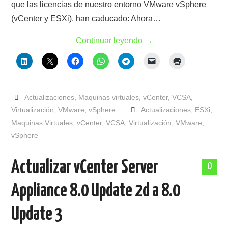
que las licencias de nuestro entorno VMware vSphere
(vCenter y ESXi), han caducado: Ahora…
Continuar leyendo
→
Actualizaciones
,
Maquinas virtuales
,
vCenter
,
VCSA
,
Virtualización
,
VMware
,
vSphere
Actualizaciones
,
ESXi
,
Maquinas Virtuales
,
vCenter
,
VCSA
,
Virtualización
,
VMware
,
vSphere
Actualizar vCenter Server
0
Appliance 8.0 Update 2d a 8.0
Update 3