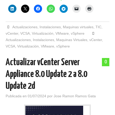
Actualizaciones
,
Instalaciones
,
Maquinas virtuales
,
TIC
,
vCenter
,
VCSA
,
Virtualización
,
VMware
,
vSphere
Actualizaciones
,
Instalaciones
,
Maquinas Virtuales
,
vCenter
,
VCSA
,
Virtualización
,
VMware
,
vSphere
Actualizar vCenter Server
0
Appliance 8.0 Update 2 a 8.0
Update 2d
Publicada en
01/07/2024
por
Jose Ramon Ramos Gata