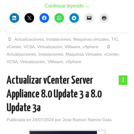
Continuar leyendo
→
Actualizaciones
,
Instalaciones
,
Maquinas virtuales
,
TIC
,
vCenter
,
VCSA
,
Virtualización
,
VMware
,
vSphere
Actualizaciones
,
Instalaciones
,
Maquinas Virtuales
,
vCenter
,
VCSA
,
Virtualización
,
VMware
,
vSphere
Actualizar vCenter Server
1
Appliance 8.0 Update 3 a 8.0
Update 3a
Publicada en
24/07/2024
por
Jose Ramon Ramos Gata