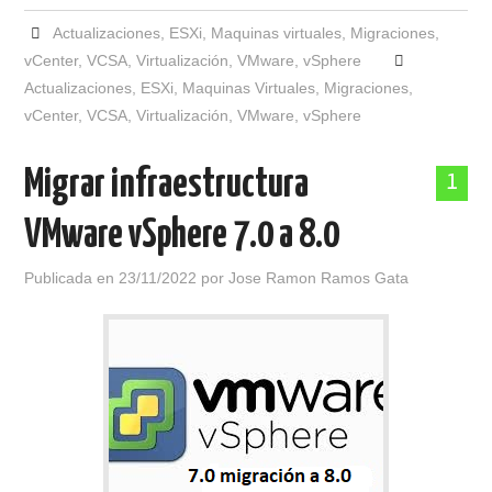
Actualizaciones
,
ESXi
,
Maquinas virtuales
,
Migraciones
,
vCenter
,
VCSA
,
Virtualización
,
VMware
,
vSphere
Actualizaciones
,
ESXi
,
Maquinas Virtuales
,
Migraciones
,
vCenter
,
VCSA
,
Virtualización
,
VMware
,
vSphere
Migrar infraestructura
1
VMware vSphere 7.0 a 8.0
Publicada en
23/11/2022
por
Jose Ramon Ramos Gata