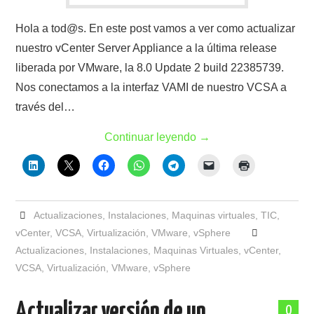
Hola a tod@s. En este post vamos a ver como actualizar
nuestro vCenter Server Appliance a la última release
liberada por VMware, la 8.0 Update 2 build 22385739.
Nos conectamos a la interfaz VAMI de nuestro VCSA a
través del…
Continuar leyendo
→
Actualizaciones
,
Instalaciones
,
Maquinas virtuales
,
TIC
,
vCenter
,
VCSA
,
Virtualización
,
VMware
,
vSphere
Actualizaciones
,
Instalaciones
,
Maquinas Virtuales
,
vCenter
,
VCSA
,
Virtualización
,
VMware
,
vSphere
Actualizar versión de un
0