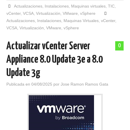
Actualizaciones
,
Instalaciones
,
Maquinas virtuales
,
TIC
,
vCenter
,
VCSA
,
Virtualización
,
VMware
,
vSphere
Actualizaciones
,
Instalaciones
,
Maquinas Virtuales
,
vCenter
,
VCSA
,
Virtualización
,
VMware
,
vSphere
Actualizar vCenter Server
0
Appliance 8.0 Update 3e a 8.0
Update 3g
Publicada en
04/08/2025
por
Jose Ramon Ramos Gata