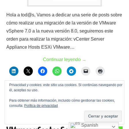
Hola a tod@s, Vamos a dedicar una serie de posts sobre
cómo realizar una migración de la versión de VMware
vSphere 7.0 a la nueva versión 8.0, seguiremos este
orden para realizar la migración: vCenter Server
Appliance Hosts ESXi VMware…
Continuar leyendo
→
Privacidad y cookies: este sitio usa cookies. Si continúas navegando por
él, aceptas su uso.
Actualizaciones
,
ESXi
,
Maquinas virtuales
,
Migraciones
,
vCenter
,
VCSA
,
Virtualización
,
VMware
,
vSphere
Para obtener más información, incluido cómo gestionar las cookies,
Actualizaciones
consulta:
Política de privacidad
,
ESXi
,
Maquinas Virtuales
,
vCenter
,
VCSA
,
Virtualización
,
VMware
,
vSphere
Spanish