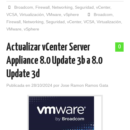
Broadcom
,
Firewall
,
Networking
,
Seguridad
,
vCenter
,
VCSA
,
Virtualización
,
VMware
,
vSphere
Broadcom
,
Firewall
,
Networking
,
Seguridad
,
vCenter
,
VCSA
,
Virtualización
,
VMware
,
vSphere
Actualizar vCenter Server
0
Appliance 8.0 Update 3b a 8.0
Update 3d
Publicada en
28/10/2024
por
Jose Ramon Ramos Gata