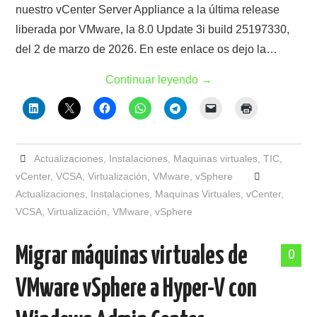
nuestro vCenter Server Appliance a la última release
liberada por VMware, la 8.0 Update 3i build 25197330,
del 2 de marzo de 2026. En este enlace os dejo la…
Continuar leyendo
→
Actualizaciones
,
Instalaciones
,
Maquinas virtuales
,
TIC
,
vCenter
,
VCSA
,
Virtualización
,
VMware
,
vSphere
Actualizaciones
,
Instalaciones
,
Maquinas Virtuales
,
vCenter
,
VCSA
,
Virtualización
,
VMware
,
vSphere
Migrar máquinas virtuales de
0
VMware vSphere a Hyper-V con