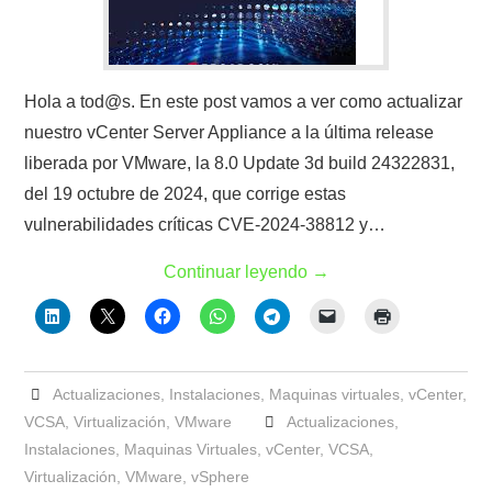
Hola a tod@s. En este post vamos a ver como actualizar
nuestro vCenter Server Appliance a la última release
liberada por VMware, la 8.0 Update 3d build 24322831,
del 19 octubre de 2024, que corrige estas
vulnerabilidades críticas CVE-2024-38812 y…
Continuar leyendo
→
Actualizaciones
,
Instalaciones
,
Maquinas virtuales
,
vCenter
,
VCSA
,
Virtualización
,
VMware
Actualizaciones
,
Instalaciones
,
Maquinas Virtuales
,
vCenter
,
VCSA
,
Virtualización
,
VMware
,
vSphere