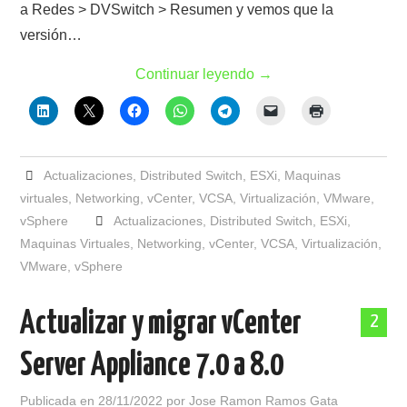
a Redes > DVSwitch > Resumen y vemos que la
versión…
Continuar leyendo
→
Actualizaciones
,
Distributed Switch
,
ESXi
,
Maquinas
virtuales
,
Networking
,
vCenter
,
VCSA
,
Virtualización
,
VMware
,
vSphere
Actualizaciones
,
Distributed Switch
,
ESXi
,
Maquinas Virtuales
,
Networking
,
vCenter
,
VCSA
,
Virtualización
,
VMware
,
vSphere
Actualizar y migrar vCenter
2
Server Appliance 7.0 a 8.0
Publicada en
28/11/2022
por
Jose Ramon Ramos Gata