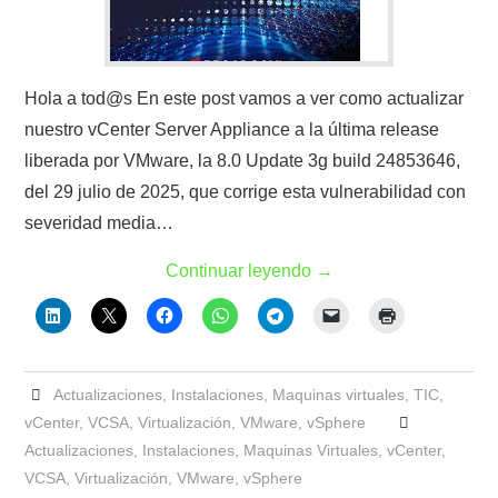
Hola a tod@s En este post vamos a ver como actualizar
nuestro vCenter Server Appliance a la última release
liberada por VMware, la 8.0 Update 3g build 24853646,
del 29 julio de 2025, que corrige esta vulnerabilidad con
severidad media…
Continuar leyendo
→
Actualizaciones
,
Instalaciones
,
Maquinas virtuales
,
TIC
,
vCenter
,
VCSA
,
Virtualización
,
VMware
,
vSphere
Actualizaciones
,
Instalaciones
,
Maquinas Virtuales
,
vCenter
,
VCSA
,
Virtualización
,
VMware
,
vSphere