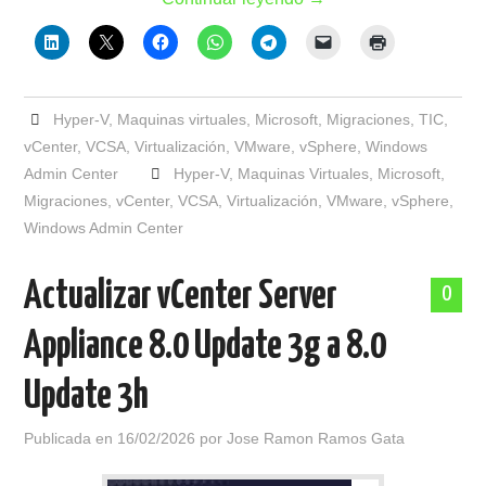
Hyper-V
,
Maquinas virtuales
,
Microsoft
,
Migraciones
,
TIC
,
vCenter
,
VCSA
,
Virtualización
,
VMware
,
vSphere
,
Windows
Admin Center
Hyper-V
,
Maquinas Virtuales
,
Microsoft
,
Migraciones
,
vCenter
,
VCSA
,
Virtualización
,
VMware
,
vSphere
,
Windows Admin Center
Actualizar vCenter Server
0
Appliance 8.0 Update 3g a 8.0
Update 3h
Publicada en
16/02/2026
por
Jose Ramon Ramos Gata