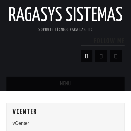
RAGASYS SISTEMAS
SOPORTE TÉCNICO PARA LAS TIC
FOLLOW ME
MENU
INICIO
VCENTER
ACERCA DE
vCenter
PATROCINADORES