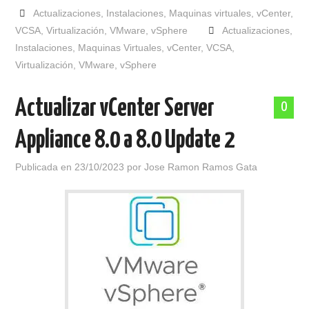
Actualizaciones
,
Instalaciones
,
Maquinas virtuales
,
vCenter
,
VCSA
,
Virtualización
,
VMware
,
vSphere
Actualizaciones
,
Instalaciones
,
Maquinas Virtuales
,
vCenter
,
VCSA
,
Virtualización
,
VMware
,
vSphere
Actualizar vCenter Server
0
Appliance 8.0 a 8.0 Update 2
Publicada en
23/10/2023
por
Jose Ramon Ramos Gata