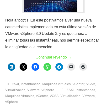
Hola a tod@s, En este post vamos a ver una nueva
característica implementada en esta última versión de
VMware vSphere 8.0 Update 3, y es que ahora al
eliminar todas las instantáneas, nos permite especificar
la antigüedad o la retención…
Continuar leyendo
→
ESXi
,
Instantáneas
,
Maquinas virtuales
,
vCenter
,
VCSA
,
Virtualización
,
VMware
,
vSphere
ESXi
,
Instantáneas
,
Maquinas Virtuales
,
vCenter
,
VCSA
,
Virtualización
,
VMware
,
vSphere