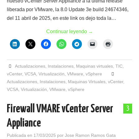
nuestro vCenter Server Appliance a la última release
liberada por VMware, la 8.0 Update 3e build 24674346,
del 11 abril de 2025, en este link os dejo toda la…
Continuar leyendo
→
Actualizaciones
,
Instalaciones
,
Maquinas virtuales
,
TIC
,
vCenter
,
VCSA
,
Virtualización
,
VMware
,
vSphere
Actualizaciones
,
Instalaciones
,
Maquinas Virtuales
,
vCenter
,
VCSA
,
Virtualización
,
VMware
,
vSphere
Firewall VMARE vCenter Server
3
Appliance
Publicada en
17/03/2025
por
Jose Ramon Ramos Gata