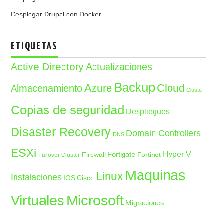
Desplegar Drupal con Docker
ETIQUETAS
Active Directory
Actualizaciones
Backup
Azure
Cloud
Almacenamiento
Cluster
Copias de seguridad
Despliegues
Disaster Recovery
Domain Controllers
DNS
ESXi
Fortigate
Hyper-V
Firewall
Fortinet
Failover Cluster
Maquinas
Linux
Instalaciones
IOS Cisco
Microsoft
Virtuales
Migraciones