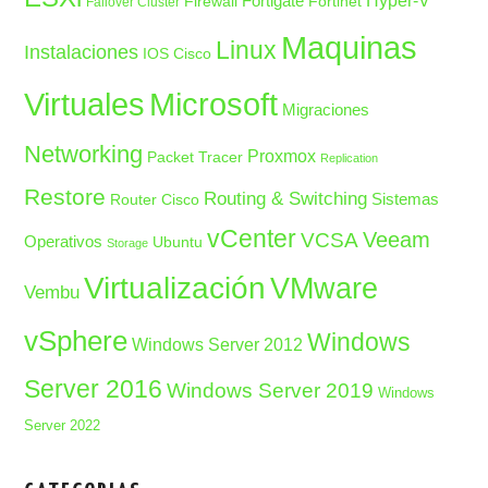
Fortigate
Hyper-V
Firewall
Fortinet
Failover Cluster
Maquinas
Linux
Instalaciones
IOS Cisco
Microsoft
Virtuales
Migraciones
Networking
Proxmox
Packet Tracer
Replication
Restore
Routing & Switching
Sistemas
Router Cisco
vCenter
Veeam
VCSA
Operativos
Ubuntu
Storage
Virtualización
VMware
Vembu
vSphere
Windows
Windows Server 2012
Server 2016
Windows Server 2019
Windows
Server 2022