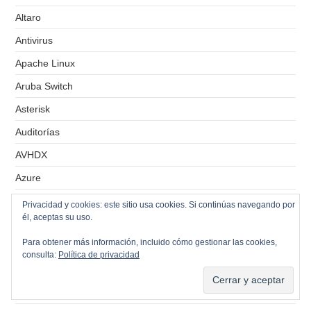
Altaro
Antivirus
Apache Linux
Aruba Switch
Asterisk
Auditorías
AVHDX
Azure
Azure – Alertas
Privacidad y cookies: este sitio usa cookies. Si continúas navegando por
él, aceptas su uso.
Azure – Almacenes de recovery services
Para obtener más información, incluido cómo gestionar las cookies,
Azure – Aplicaciones
consulta:
Política de privacidad
Azure – App Services
Azure – Application Insights