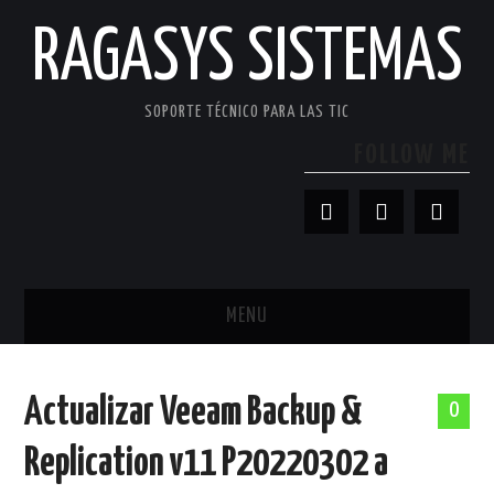
RAGASYS SISTEMAS
SOPORTE TÉCNICO PARA LAS TIC
FOLLOW ME
MENU
INICIO
Actualizar Veeam Backup &
0
ACERCA DE
Replication v11 P20220302 a
PATROCINADORES