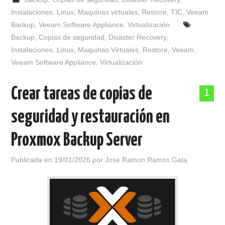
Instalaciones
,
Linux
,
Maquinas virtuales
,
Restore
,
TIC
,
Veeam
Backup
,
Veeam Software Appliance
,
Virtualización
Backup
,
Copias de seguridad
,
Disaster Recovery
,
Instalaciones
,
Linux
,
Maquinas Virtuales
,
Restore
,
Veeam
,
Veeam Software Appliance
,
Virtualización
Crear tareas de copias de
1
seguridad y restauración en
Proxmox Backup Server
Publicada en
19/01/2026
por
Jose Ramon Ramos Gata