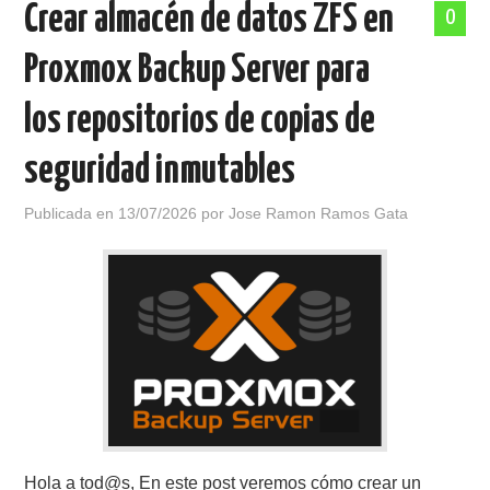
Crear almacén de datos ZFS en
0
POLÍTICA DE PRIVACIDAD
Proxmox Backup Server para
los repositorios de copias de
seguridad inmutables
Publicada en
13/07/2026
por
Jose Ramon Ramos Gata
Hola a tod@s, En este post veremos cómo crear un