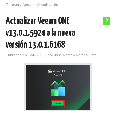
Recovery
,
Veeam
,
Virtualización
Actualizar Veeam ONE
0
v13.0.1.5924 a la nueva
versión 13.0.1.6168
Publicada en
13/02/2026
por
Jose Ramon Ramos Gata