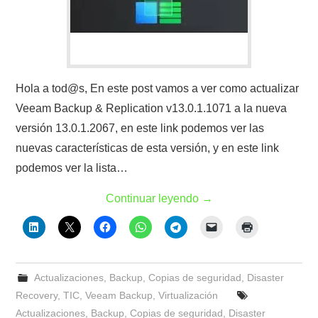
Hola a tod@s, En este post vamos a ver como actualizar
Veeam Backup & Replication v13.0.1.1071 a la nueva
versión 13.0.1.2067, en este link podemos ver las
nuevas características de esta versión, y en este link
podemos ver la lista…
Continuar leyendo
→
Actualizaciones
,
Backup
,
Copias de seguridad
,
Disaster
Recovery
,
TIC
,
Veeam Backup
,
Virtualización
Actualizaciones
,
Backup
,
Copias de seguridad
,
Disaster