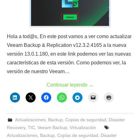
Hola a tod@s, En este post vamos a ver como actualizar
Veeam Backup & Replication v12.3.2.4165 a la nueva
versión 13.0.1.180, en este link podemos ver las nuevas
características de esta versión. Como podemos ver, la
versión de nuestro Veeam…
Continuar leyendo
→
Actualizaciones
,
Backup
,
Copias de seguridad
,
Disaster
Recovery
,
TIC
,
Veeam Backup
,
Virtualización
Actualizaciones
,
Backup
,
Copias de seguridad
,
Disaster