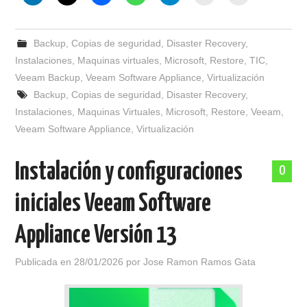
Backup
,
Copias de seguridad
,
Disaster Recovery
,
Instalaciones
,
Maquinas virtuales
,
Microsoft
,
Restore
,
TIC
,
Veeam Backup
,
Veeam Software Appliance
,
Virtualización
Backup
,
Copias de seguridad
,
Disaster Recovery
,
Instalaciones
,
Maquinas Virtuales
,
Microsoft
,
Restore
,
Veeam
,
Veeam Software Appliance
,
Virtualización
Instalación y configuraciones
0
iniciales Veeam Software
Appliance Versión 13
Publicada en
28/01/2026
por
Jose Ramon Ramos Gata