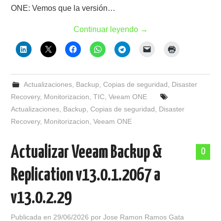
ONE: Vemos que la versión…
Continuar leyendo
→
Actualizaciones
,
Backup
,
Copias de seguridad
,
Disaster
Recovery
,
Monitorizacion
,
TIC
,
Veeam ONE
Actualizaciones
,
Backup
,
Copias de seguridad
,
Disaster
Recovery
,
Monitorizacion
,
Veeam ONE
Actualizar Veeam Backup &
0
Replication v13.0.1.2067 a
v13.0.2.29
Publicada en
29/06/2026
por
Jose Ramon Ramos Gata