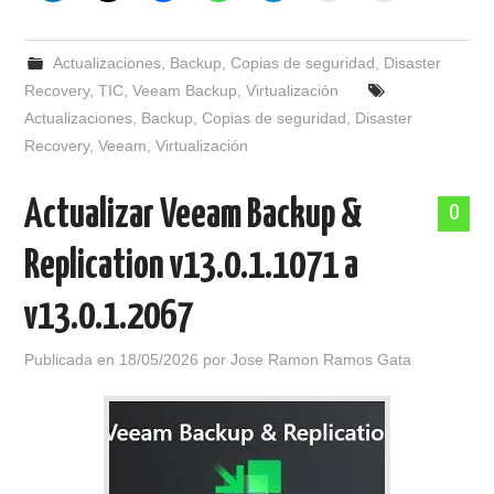
Actualizaciones
,
Backup
,
Copias de seguridad
,
Disaster
Recovery
,
TIC
,
Veeam Backup
,
Virtualización
Actualizaciones
,
Backup
,
Copias de seguridad
,
Disaster
Recovery
,
Veeam
,
Virtualización
Actualizar Veeam Backup &
0
Replication v13.0.1.1071 a
v13.0.1.2067
Publicada en
18/05/2026
por
Jose Ramon Ramos Gata