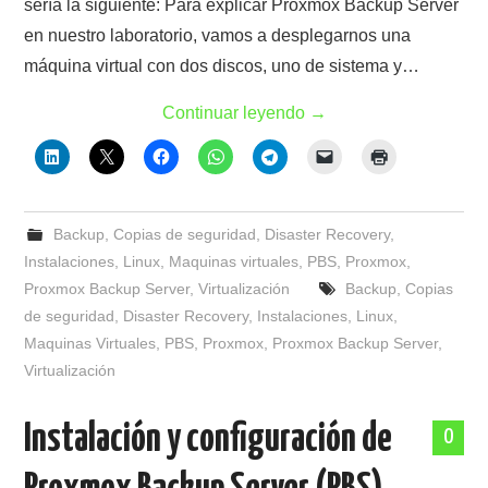
sería la siguiente: Para explicar Proxmox Backup Server
en nuestro laboratorio, vamos a desplegarnos una
máquina virtual con dos discos, uno de sistema y…
Continuar leyendo
→
Backup
,
Copias de seguridad
,
Disaster Recovery
,
Instalaciones
,
Linux
,
Maquinas virtuales
,
PBS
,
Proxmox
,
Proxmox Backup Server
,
Virtualización
Backup
,
Copias
de seguridad
,
Disaster Recovery
,
Instalaciones
,
Linux
,
Maquinas Virtuales
,
PBS
,
Proxmox
,
Proxmox Backup Server
,
Virtualización
Instalación y configuración de
0