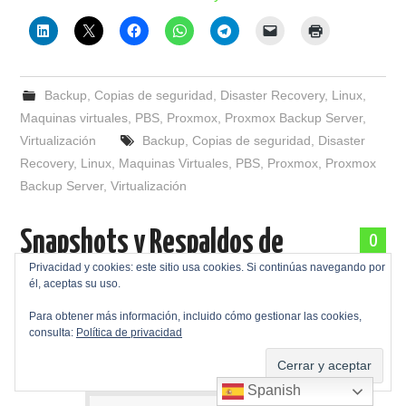
Backup
,
Copias de seguridad
,
Disaster Recovery
,
Linux
,
Maquinas virtuales
,
PBS
,
Proxmox
,
Proxmox Backup Server
,
Virtualización
Backup
,
Copias de seguridad
,
Disaster
Recovery
,
Linux
,
Maquinas Virtuales
,
PBS
,
Proxmox
,
Proxmox
Backup Server
,
Virtualización
Snapshots y Respaldos de
0
Privacidad y cookies: este sitio usa cookies. Si continúas navegando por
máquinas virtuales en Proxmox
él, aceptas su uso.
Para obtener más información, incluido cómo gestionar las cookies,
VE 9.0
consulta:
Política de privacidad
Publicada en
31/10/2025
por
Jose Ramon Ramos Gata
Spanish