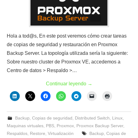
Hola a tod@s, En este post veremos cómo crear tareas
de copias de seguridad y restauración en Proxmox
Backup Server. La topología utilizada sería la siguiente:
Sobre nuestro cluster de Proxmox VE, accedemos a
Centro de datos > Respaldo >…
Continuar leyendo
→
Backup
,
Copias de seguridad
,
Distributed Switch
,
Linux
,
Maquinas virtuales
,
PBS
,
Proxmox
,
Proxmox Backup Server
,
Respaldos
,
Restore
,
Virtualización
Backup
,
Copias de