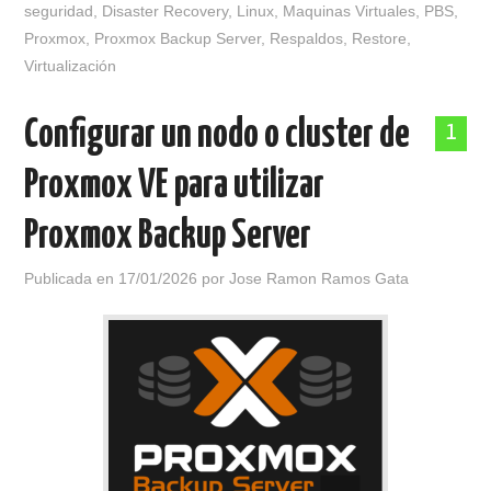
seguridad
,
Disaster Recovery
,
Linux
,
Maquinas Virtuales
,
PBS
,
Proxmox
,
Proxmox Backup Server
,
Respaldos
,
Restore
,
Virtualización
Configurar un nodo o cluster de
1
Proxmox VE para utilizar
Proxmox Backup Server
Publicada en
17/01/2026
por
Jose Ramon Ramos Gata