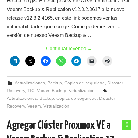
Hola a tod@s. En este post vamos a ver como actualizar
Veeam Backup & Replication v12.3.2.3617 a la nueva
release v12.3.2.4165, en este link podemos ver las
vulnerabilidades que corrige. Como podemos ver, la
versión de nuestro Veeam Backup &…
Continuar leyendo
→
Actualizaciones
,
Backup
,
Copias de seguridad
,
Disaster
Recovery
,
TIC
,
Veeam Backup
,
Virtualización
Actualizaciones
,
Backup
,
Copias de seguridad
,
Disaster
Recovery
,
Veeam
,
Virtualización
Agregar Clúster Proxmox VE a
0