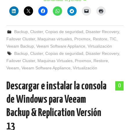
Backup
,
Cluster
,
Copias de seguridad
,
Disaster Recovery
,
Failover Cluster
,
Maquinas virtuales
,
Proxmox
,
Restore
,
TIC
,
Veeam Backup
,
Veeam Software Appliance
,
Virtualización
Backup
,
Cluster
,
Copias de seguridad
,
Disaster Recovery
,
Failover Cluster
,
Maquinas Virtuales
,
Proxmox
,
Restore
,
Veeam
,
Veeam Software Appliance
,
Virtualización
Descargar e instalar la consola
0
de Windows para Veeam
Backup & Replication Versión
13