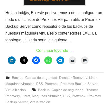
Hola a tod@s, En este post veremos cómo configurar un
nodo o un cluster de Proxmox VE para utilizar Proxmox
Backup Server como repositorio de los backups de
nuestras máquinas virtuales o contenedores LXC. La
topología utilizada sería la siguiente:…
Continuar leyendo
→
Backup
,
Copias de seguridad
,
Disaster Recovery
,
Linux
,
Maquinas virtuales
,
PBS
,
Proxmox
,
Proxmox Backup Server
,
Virtualización
Backup
,
Copias de seguridad
,
Disaster
Recovery
,
Linux
,
Maquinas Virtuales
,
PBS
,
Proxmox
,
Proxmox
Backup Server
,
Virtualización