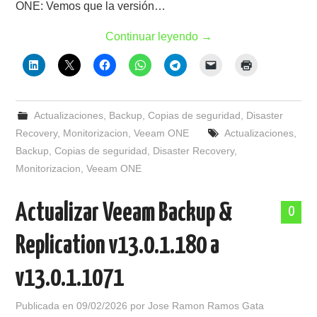
ONE: Vemos que la versión…
Continuar leyendo
→
Actualizaciones
,
Backup
,
Copias de seguridad
,
Disaster
Recovery
,
Monitorizacion
,
Veeam ONE
Actualizaciones
,
Backup
,
Copias de seguridad
,
Disaster Recovery
,
Monitorizacion
,
Veeam ONE
Actualizar Veeam Backup &
0
Replication v13.0.1.180 a
v13.0.1.1071
Publicada en
09/02/2026
por
Jose Ramon Ramos Gata