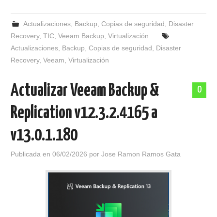
Actualizaciones
,
Backup
,
Copias de seguridad
,
Disaster
Recovery
,
TIC
,
Veeam Backup
,
Virtualización
Actualizaciones
,
Backup
,
Copias de seguridad
,
Disaster
Recovery
,
Veeam
,
Virtualización
Actualizar Veeam Backup &
0
Replication v12.3.2.4165 a
v13.0.1.180
Publicada en
06/02/2026
por
Jose Ramon Ramos Gata