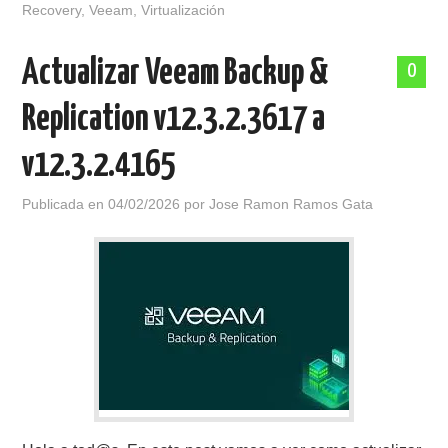
Recovery
,
Veeam
,
Virtualización
Actualizar Veeam Backup &
0
Replication v12.3.2.3617 a
v12.3.2.4165
Publicada en
04/02/2026
por
Jose Ramon Ramos Gata