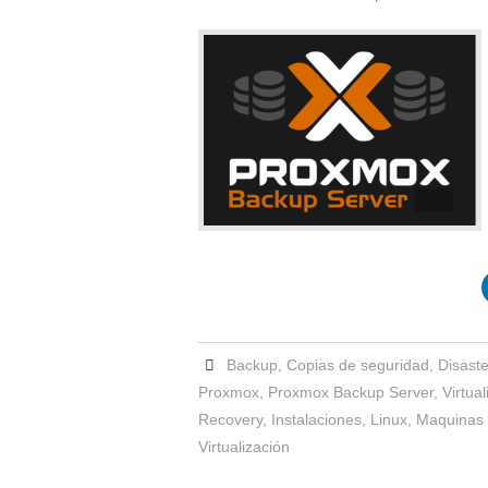
Backup
,
Copias de seguridad
,
Disast
Proxmox
,
Proxmox Backup Server
,
Virtual
Recovery
,
Instalaciones
,
Linux
,
Maquinas 
Virtualización