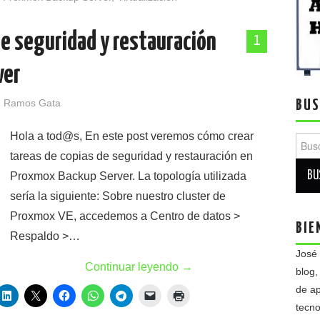
de seguridad y restauración
1
ver
 Ramos Gata
BUS
Hola a tod@s, En este post veremos cómo crear
Busca
tareas de copias de seguridad y restauración en
Proxmox Backup Server. La topología utilizada
sería la siguiente: Sobre nuestro cluster de
Proxmox VE, accedemos a Centro de datos >
BIE
Respaldo >…
José
Continuar leyendo
→
blog,
de ap
tecno