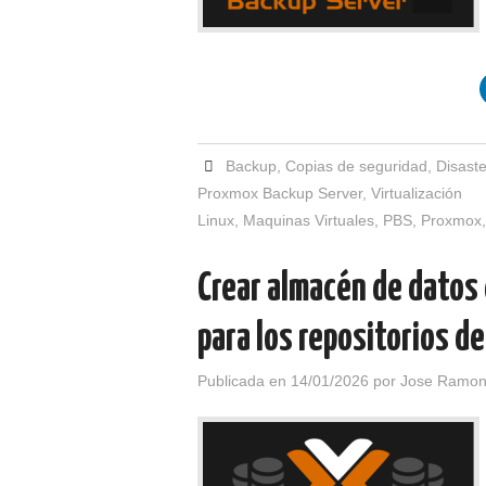
Backup
,
Copias de seguridad
,
Disast
Proxmox Backup Server
,
Virtualización
Linux
,
Maquinas Virtuales
,
PBS
,
Proxmox
Crear almacén de datos
para los repositorios d
Publicada en
14/01/2026
por
Jose Ramon