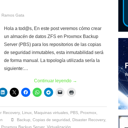
 Ramos Gata
Hola a tod@s, En este post veremos cómo crear
un almacén de datos ZFS en Proxmox Backup
Server (PBS) para los repositorios de las copias
de seguridad inmutables, esta inmutabilidad será
de forma manual. La topología utilizada sería la
siguiente:…
Continuar leyendo
→
er Recovery
,
Linux
,
Maquinas virtuales
,
PBS
,
Proxmox
,
ón
Backup
,
Copias de seguridad
,
Disaster Recovery
,
,
Proxmox Backup Server
,
Virtualización