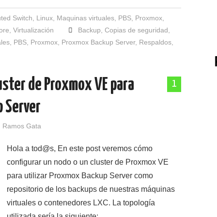
uted Switch
,
Linux
,
Maquinas virtuales
,
PBS
,
Proxmox
,
ore
,
Virtualización
Backup
,
Copias de seguridad
,
les
,
PBS
,
Proxmox
,
Proxmox Backup Server
,
Respaldos
,
uster de Proxmox VE para
1
p Server
 Ramos Gata
Hola a tod@s, En este post veremos cómo
configurar un nodo o un cluster de Proxmox VE
para utilizar Proxmox Backup Server como
repositorio de los backups de nuestras máquinas
virtuales o contenedores LXC. La topología
utilizada sería la siguiente:…