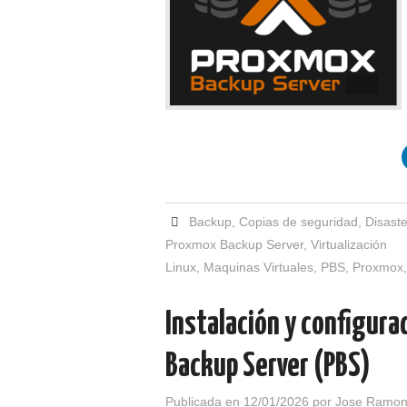
Backup
,
Copias de seguridad
,
Disast
Proxmox Backup Server
,
Virtualización
Linux
,
Maquinas Virtuales
,
PBS
,
Proxmox
Instalación y configura
Backup Server (PBS)
Publicada en
12/01/2026
por
Jose Ramon