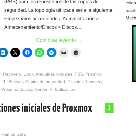
(PBS) para los repositorios de las copias de
colab
seguridad. La topología utilizada sería la siguiente:
mante
Much
Empezamos accediendo a Administración >
Almacenamiento/Discos > Discos…
Continuar leyendo
→
er Recovery
,
Linux
,
Maquinas virtuales
,
PBS
,
Proxmox
,
Backup
,
Copias de seguridad
,
Disaster Recovery
,
,
Proxmox Backup Server
,
Virtualización
ciones iniciales de Proxmox
1
 Ramos Gata