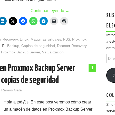
Continuar leyendo
→
SUS
ELE
Intro
er Recovery
,
Linux
,
Maquinas virtuales
,
PBS
,
Proxmox
,
a est
Backup
,
Copias de seguridad
,
Disaster Recovery
,
entra
,
Proxmox Backup Server
,
Virtualización
Direc
de
 en Proxmox Backup Server
email
1
S
e copias de seguridad
 Ramos Gata
COL
Hola a tod@s, En este post veremos cómo crear
Si te
un almacén de datos en Proxmox Backup Server
servi