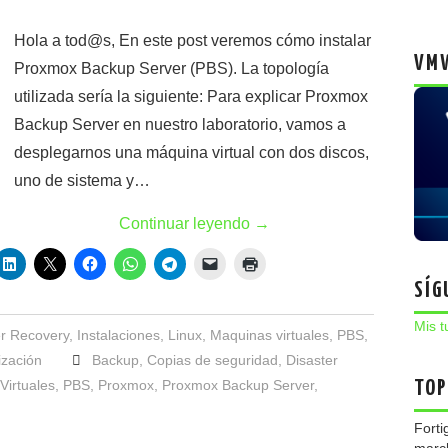
Hola a tod@s, En este post veremos cómo instalar
VMW
Proxmox Backup Server (PBS). La topología
utilizada sería la siguiente: Para explicar Proxmox
Backup Server en nuestro laboratorio, vamos a
desplegarnos una máquina virtual con dos discos,
uno de sistema y…
Continuar leyendo
→
SÍG
Mis t
er Recovery
,
Instalaciones
,
Linux
,
Maquinas virtuales
,
PBS
,
ización
Backup
,
Copias de seguridad
,
Disaster
Virtuales
,
PBS
,
Proxmox
,
Proxmox Backup Server
,
TOP
Forti