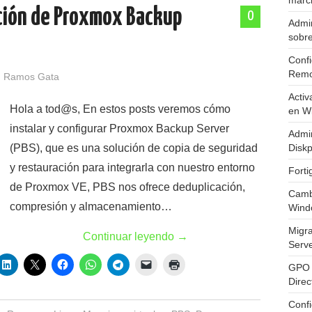
marc
ación de Proxmox Backup
0
Admin
sobr
Confi
Remo
 Ramos Gata
Activ
Hola a tod@s, En estos posts veremos cómo
en W
instalar y configurar Proxmox Backup Server
Admin
(PBS), que es una solución de copia de seguridad
Diskp
y restauración para integrarla con nuestro entorno
Fort
de Proxmox VE, PBS nos ofrece deduplicación,
Cambi
compresión y almacenamiento…
Wind
Migr
Continuar leyendo
→
Serv
GPO 
Direc
Conf