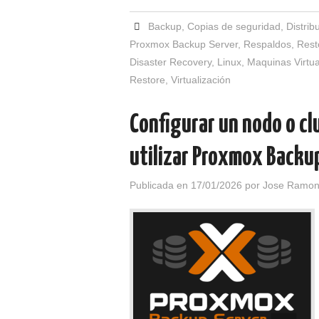
Backup
,
Copias de seguridad
,
Distrib
Proxmox Backup Server
,
Respaldos
,
Rest
Disaster Recovery
,
Linux
,
Maquinas Virtua
Restore
,
Virtualización
Configurar un nodo o cl
utilizar Proxmox Backu
Publicada en
17/01/2026
por
Jose Ramon