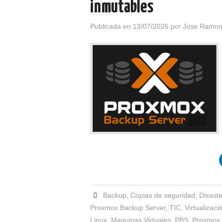
inmutables
Publicada en
13/07/2026
por
Jose Ramon
Backup
,
Copias de seguridad
,
Disast
Proxmox Backup Server
,
TIC
,
Virtualizaci
Linux
,
Maquinas Virtuales
,
PBS
,
Proxmox