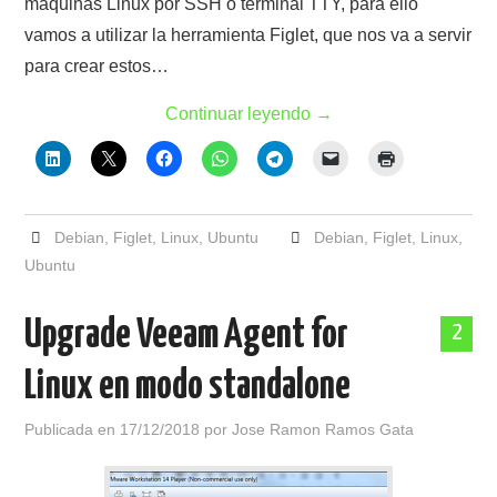
máquinas Linux por SSH o terminal TTY, para ello
vamos a utilizar la herramienta Figlet, que nos va a servir
para crear estos…
Continuar leyendo
→
Debian
,
Figlet
,
Linux
,
Ubuntu
Debian
,
Figlet
,
Linux
,
Ubuntu
Upgrade Veeam Agent for
2
Linux en modo standalone
Publicada en
17/12/2018
por
Jose Ramon Ramos Gata