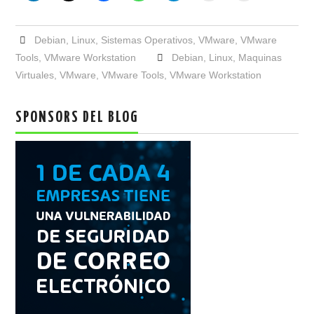
Debian
,
Linux
,
Sistemas Operativos
,
VMware
,
VMware
Tools
,
VMware Workstation
Debian
,
Linux
,
Maquinas
Virtuales
,
VMware
,
VMware Tools
,
VMware Workstation
SPONSORS DEL BLOG