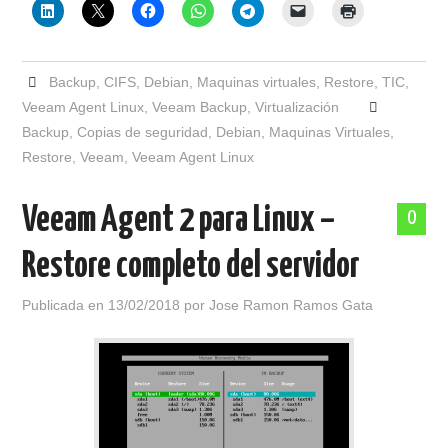
Backup
,
CIFS
,
Debian
,
Maquinas virtuales
,
Restore
,
TIC
,
Veeam Agent Linux
,
Veeam Backup
,
Virtualización
Backup
,
Copias de seguridad
,
Debian
,
Maquinas Virtuales
,
Restore
,
Veeam
,
Veeam Agent Linux
Veeam Agent 2 para Linux –
0
Restore completo del servidor
Publicada en
13/02/2018
por
Jose Ramon Ramos Gata