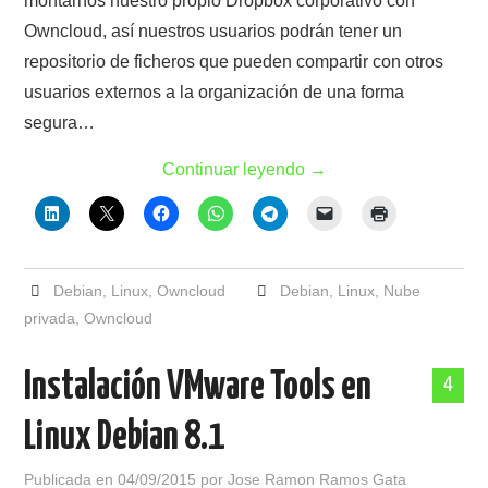
montarnos nuestro propio Dropbox corporativo con
Owncloud, así nuestros usuarios podrán tener un
repositorio de ficheros que pueden compartir con otros
usuarios externos a la organización de una forma
segura…
Continuar leyendo
→
Debian
,
Linux
,
Owncloud
Debian
,
Linux
,
Nube
privada
,
Owncloud
Instalación VMware Tools en
4
Linux Debian 8.1
Publicada en
04/09/2015
por
Jose Ramon Ramos Gata