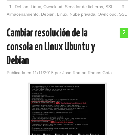
Debian
,
Linux
,
Owncloud
,
Servidor de ficheros
,
SSL
Almacenamiento
,
Debian
,
Linux
,
Nube privada
,
Owncloud
,
SSL
Cambiar resolución de la
2
consola en Linux Ubuntu y
Debian
Publicada en
11/11/2015
por
Jose Ramon Ramos Gata