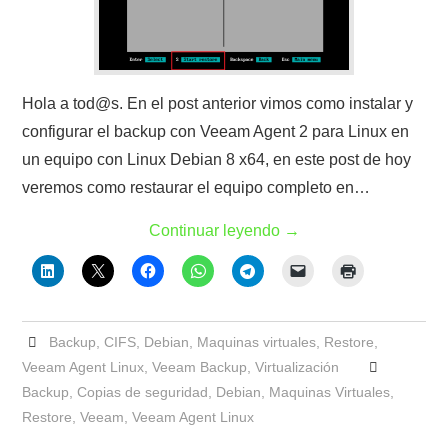
Hola a tod@s. En el post anterior vimos como instalar y
configurar el backup con Veeam Agent 2 para Linux en
un equipo con Linux Debian 8 x64, en este post de hoy
veremos como restaurar el equipo completo en…
Continuar leyendo
→
Backup
,
CIFS
,
Debian
,
Maquinas virtuales
,
Restore
,
Veeam Agent Linux
,
Veeam Backup
,
Virtualización
Backup
,
Copias de seguridad
,
Debian
,
Maquinas Virtuales
,
Restore
,
Veeam
,
Veeam Agent Linux