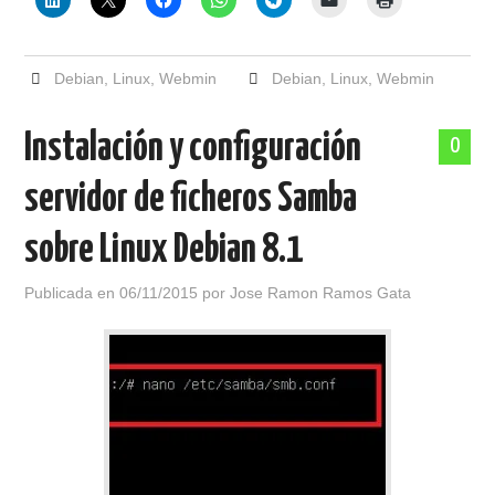
Debian
,
Linux
,
Webmin
Debian
,
Linux
,
Webmin
Instalación y configuración
0
servidor de ficheros Samba
sobre Linux Debian 8.1
Publicada en
06/11/2015
por
Jose Ramon Ramos Gata