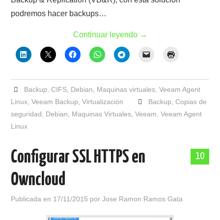
podremos hacer backups…
Continuar leyendo
→
Backup
,
CIFS
,
Debian
,
Maquinas virtuales
,
Veeam Agent
Linux
,
Veeam Backup
,
Virtualización
Backup
,
Copias de
seguridad
,
Debian
,
Maquinas Virtuales
,
Veeam
,
Veeam Agent
Linux
Configurar SSL HTTPS en
10
Owncloud
Publicada en
17/11/2015
por
Jose Ramon Ramos Gata