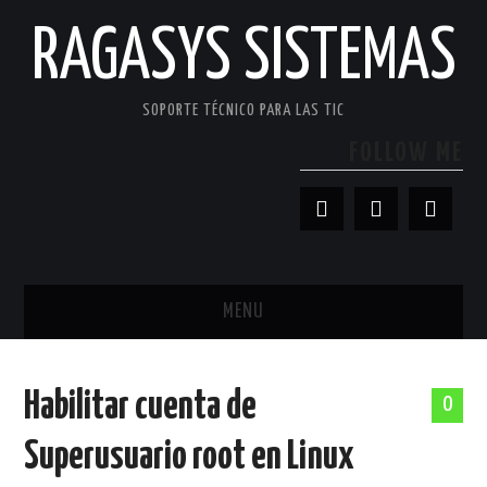
RAGASYS SISTEMAS
SOPORTE TÉCNICO PARA LAS TIC
FOLLOW ME
MENU
INICIO
Habilitar cuenta de
0
ACERCA DE
Superusuario root en Linux
PATROCINADORES