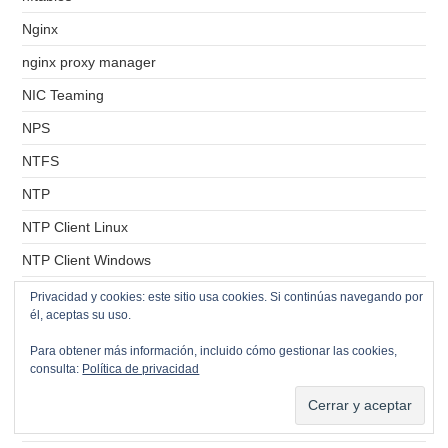
Nginx
nginx proxy manager
NIC Teaming
NPS
NTFS
NTP
NTP Client Linux
NTP Client Windows
NTP Server Linux
Privacidad y cookies: este sitio usa cookies. Si continúas navegando por
él, aceptas su uso.
NTP Server Windows
Para obtener más información, incluido cómo gestionar las cookies,
Nutanix
consulta:
Política de privacidad
OCI
OCSinventory