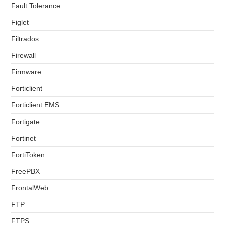
Fault Tolerance
Figlet
Filtrados
Firewall
Firmware
Forticlient
Forticlient EMS
Fortigate
Fortinet
FortiToken
FreePBX
FrontalWeb
FTP
FTPS