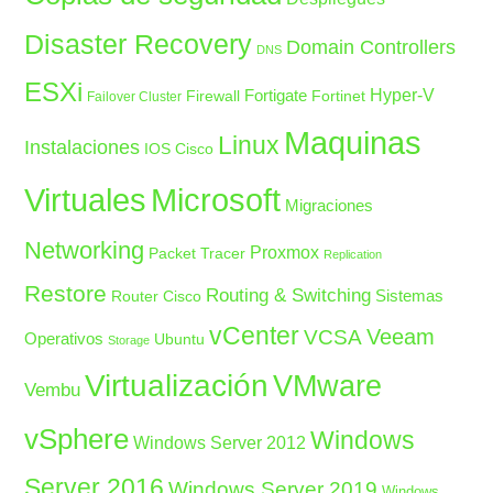
Disaster Recovery
Domain Controllers
DNS
ESXi
Fortigate
Hyper-V
Firewall
Fortinet
Failover Cluster
Maquinas
Linux
Instalaciones
IOS Cisco
Microsoft
Virtuales
Migraciones
Networking
Proxmox
Packet Tracer
Replication
Restore
Routing & Switching
Sistemas
Router Cisco
vCenter
Veeam
VCSA
Operativos
Ubuntu
Storage
Virtualización
VMware
Vembu
vSphere
Windows
Windows Server 2012
Server 2016
Windows Server 2019
Windows