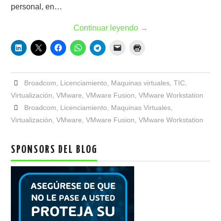
personal, en…
Continuar leyendo
→
Broadcom
,
Licenciamiento
,
Maquinas virtuales
,
TIC
,
Virtualización
,
VMware
,
VMware Fusion
,
VMware Workstation
Broadcom
,
Licenciamiento
,
Maquinas Virtuales
,
Virtualización
,
VMware
,
VMware Fusion
,
VMware Workstation
SPONSORS DEL BLOG