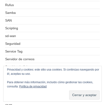
Rufus
Samba
SAN
Scripting
sd-wan
Seguridad
Service Tag
Servidor de correos
Servidor de ficheros
Privacidad y cookies: este sitio usa cookies. Si continúas navegando por
él, aceptas su uso.
Servidor de impresión
Servidores VPS
Para obtener más información, incluido cómo gestionar las cookies,
consulta:
Política de privacidad
Simbolo del sistema
Sistemas Operativos