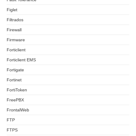
Figlet
Filtrados
Firewall
Firmware
Forticlient
Forticlient EMS
Fortigate
Fortinet
FortiToken
FreePBX
FrontalWeb
FTP
FTPS