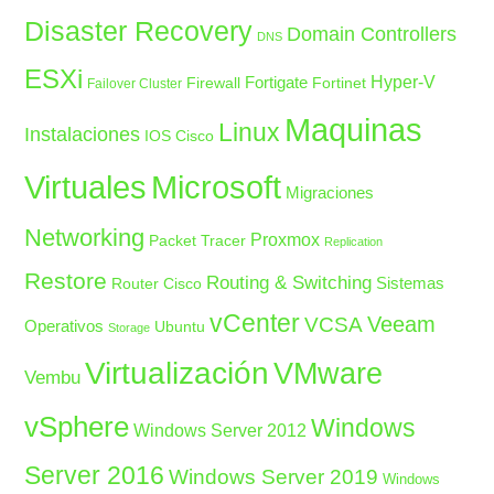
Disaster Recovery
Domain Controllers
DNS
ESXi
Fortigate
Hyper-V
Firewall
Fortinet
Failover Cluster
Maquinas
Linux
Instalaciones
IOS Cisco
Microsoft
Virtuales
Migraciones
Networking
Proxmox
Packet Tracer
Replication
Restore
Routing & Switching
Sistemas
Router Cisco
vCenter
Veeam
VCSA
Operativos
Ubuntu
Storage
Virtualización
VMware
Vembu
vSphere
Windows
Windows Server 2012
Server 2016
Windows Server 2019
Windows