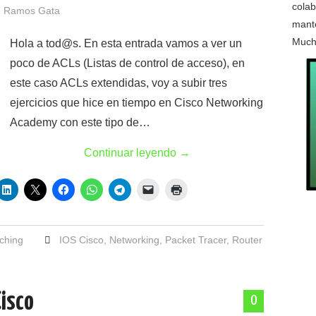
colab
 Ramos Gata
mante
Much
Hola a tod@s. En esta entrada vamos a ver un
poco de ACLs (Listas de control de acceso), en
este caso ACLs extendidas, voy a subir tres
ejercicios que hice en tiempo en Cisco Networking
Academy con este tipo de…
Continuar leyendo
→
ching
IOS Cisco
,
Networking
,
Packet Tracer
,
Router
Cisco
0