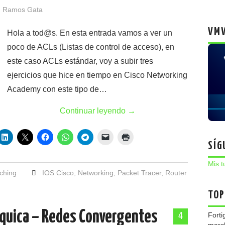
 Ramos Gata
VMW
Hola a tod@s. En esta entrada vamos a ver un
poco de ACLs (Listas de control de acceso), en
este caso ACLs estándar, voy a subir tres
ejercicios que hice en tiempo en Cisco Networking
Academy con este tipo de…
Continuar leyendo
→
SÍG
Mis t
ching
IOS Cisco
,
Networking
,
Packet Tracer
,
Router
TOP
rquica – Redes Convergentes
4
Forti