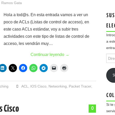
 Ramos Gata
Hola a tod@s. En esta entrada vamos a ver un
SUS
poco de ACLs (Listas de control de acceso), en
ELE
este caso ACLs estándar, voy a subir tres
Intro
actividades con este tipo de listas de control de
a est
acceso, les vendrán muy…
entra
Continuar leyendo
→
Direc
de
email
S
ching
ACL
,
IOS Cisco
,
Networking
,
Packet Tracer
,
COL
Si te
s Cisco
0
servi