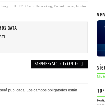
ching
IOS Cisco
,
Networking
,
Packet Tracer
,
Router
VMW
MOS GATA
STI
KASPERSKY SECURITY CENTER
SÍG
Mis t
 será publicada.
Los campos obligatorios están
TOP
Forti