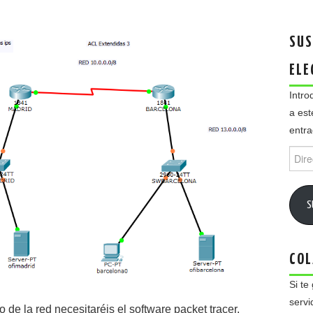
SUS
ELE
Intro
a est
entra
Direc
de
email
S
COL
Si te
servi
o de la red necesitaréis el software packet tracer.