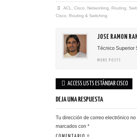
ACL
,
Cisco
,
Networking
,
Routing
,
Swit
Cisco
,
Routing & Switching
JOSE RAMON RA
Técnico Superior 
MORE POSTS
Navegación
ACCESS LISTS ESTÁNDAR CISCO
de
DEJA UNA RESPUESTA
entradas
Tu dirección de correo electrónico no
marcados con
*
COMENTARIO
*