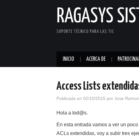
RAGASYS SI
SOPORTE TÉCNICO PARA LAS TIC
INICIO
ACERCA DE
PATROCINA
Access Lists extendida
Publicada en
02/10/2015
por
Jose Ramon
Hola a tod@s.
En esta entrada vamos a ver un poco 
ACLs extendidas, voy a subir tres ej