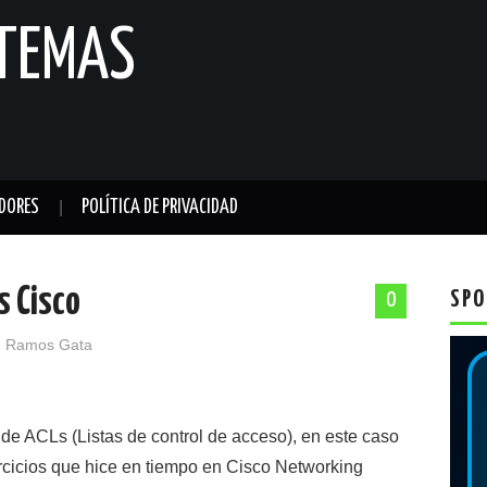
STEMAS
DORES
POLÍTICA DE PRIVACIDAD
s Cisco
SPO
0
 Ramos Gata
de ACLs (Listas de control de acceso), en este caso
ercicios que hice en tiempo en Cisco Networking