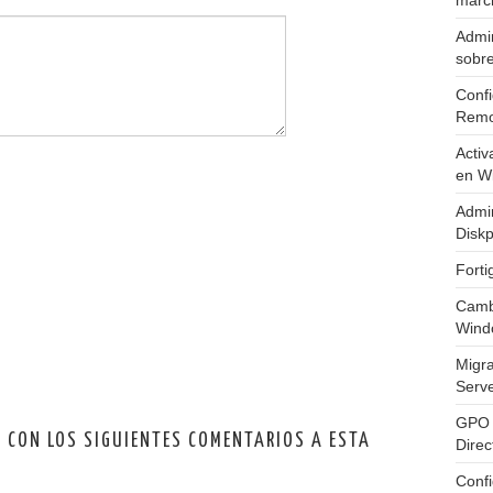
marc
Admin
sobr
Confi
Remo
Activ
en W
Admin
Diskp
Fort
Cambi
Wind
Migr
Serv
GPO 
O CON LOS SIGUIENTES COMENTARIOS A ESTA
Direc
Conf