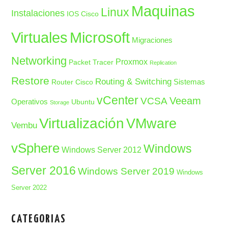
Maquinas
Linux
Instalaciones
IOS Cisco
Microsoft
Virtuales
Migraciones
Networking
Proxmox
Packet Tracer
Replication
Restore
Routing & Switching
Sistemas
Router Cisco
vCenter
Veeam
VCSA
Operativos
Ubuntu
Storage
Virtualización
VMware
Vembu
vSphere
Windows
Windows Server 2012
Server 2016
Windows Server 2019
Windows
Server 2022
CATEGORIAS