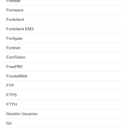
Firewall
Firmware
Forticlient
Forticlient EMS
Fortigate
Fortinet
FortiToken
FreePBX
FrontalWeb
FTP
FTPS
FTTH
Gestión Usuarios
Git