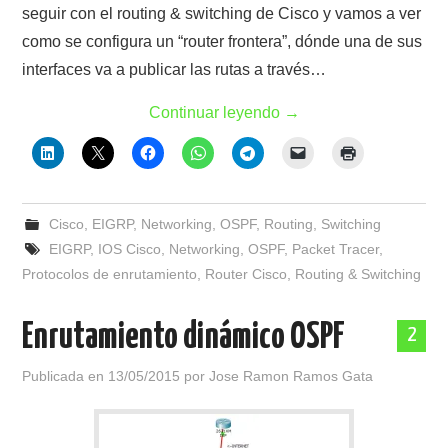
seguir con el routing & switching de Cisco y vamos a ver
como se configura un “router frontera”, dónde una de sus
interfaces va a publicar las rutas a través…
Continuar leyendo
→
Cisco
,
EIGRP
,
Networking
,
OSPF
,
Routing
,
Switching
EIGRP
,
IOS Cisco
,
Networking
,
OSPF
,
Packet Tracer
,
Protocolos de enrutamiento
,
Router Cisco
,
Routing & Switching
Enrutamiento dinámico OSPF
2
Publicada en
13/05/2015
por
Jose Ramon Ramos Gata