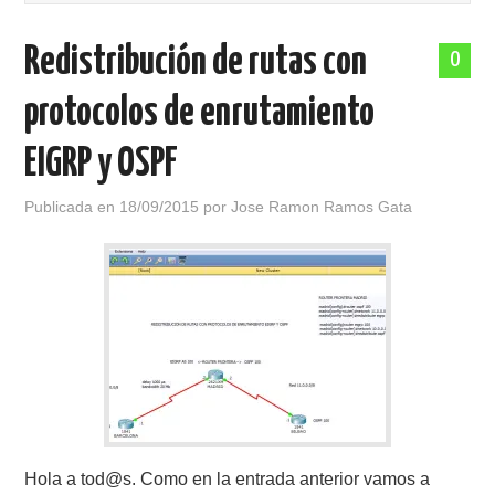
POLÍTICA DE PRIVACIDAD
Redistribución de rutas con
0
protocolos de enrutamiento
EIGRP y OSPF
Publicada en
18/09/2015
por
Jose Ramon Ramos Gata
Hola a tod@s. Como en la entrada anterior vamos a