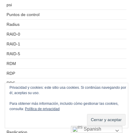
psi
Puntos de control
Radius
RAID-0
RAID-1
RAID-5
RDM
RDP
RDS
Privacidad y cookies: este sitio usa cookies. Si continúas navegando por
Recursos Compartidos
él, aceptas su uso.
Remote Console
Para obtener más información, incluido cómo gestionar las cookies,
consulta:
Política de privacidad
RemoteApp
Réplicas
Spanish
Replication