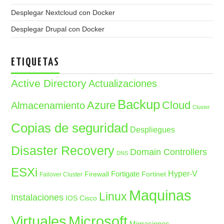
Desplegar Nextcloud con Docker
Desplegar Drupal con Docker
ETIQUETAS
Active Directory
Actualizaciones
Backup
Azure
Cloud
Almacenamiento
Cluster
Copias de seguridad
Despliegues
Disaster Recovery
Domain Controllers
DNS
ESXi
Fortigate
Hyper-V
Firewall
Fortinet
Failover Cluster
Maquinas
Linux
Instalaciones
IOS Cisco
Microsoft
Virtuales
Migraciones