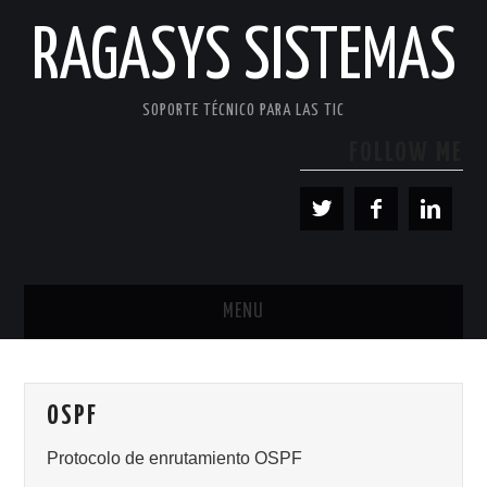
RAGASYS SISTEMAS
SOPORTE TÉCNICO PARA LAS TIC
FOLLOW ME
MENU
INICIO
OSPF
ACERCA DE
Protocolo de enrutamiento OSPF
PATROCINADORES