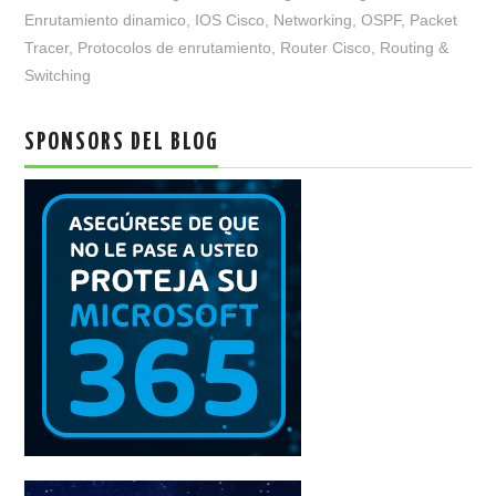
Enrutamiento dinamico
,
IOS Cisco
,
Networking
,
OSPF
,
Packet
Tracer
,
Protocolos de enrutamiento
,
Router Cisco
,
Routing &
Switching
SPONSORS DEL BLOG