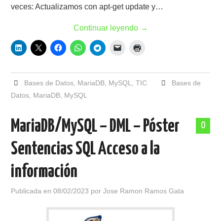
veces: Actualizamos con apt-get update y…
Continuar leyendo
→
Bases de Datos
,
MariaDB
,
MySQL
,
TIC
Bases de
Datos
,
MariaDB
,
MySQL
MariaDB/MySQL – DML – Póster
0
Sentencias SQL Acceso a la
información
Publicada en
08/02/2023
por
Jose Ramon Ramos Gata