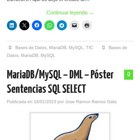
Continuar leyendo
→
Bases de Datos
,
MariaDB
,
MySQL
,
TIC
Bases de
Datos
,
MariaDB
,
MySQL
MariaDB/MySQL – DML – Póster
0
Sentencias SQL SELECT
Publicada en
16/01/2023
por
Jose Ramon Ramos Gata