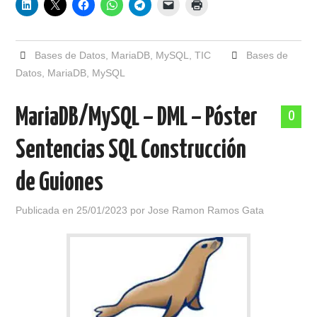
Bases de Datos
,
MariaDB
,
MySQL
,
TIC
Bases de
Datos
,
MariaDB
,
MySQL
MariaDB/MySQL – DML – Póster
0
Sentencias SQL Construcción
de Guiones
Publicada en
25/01/2023
por
Jose Ramon Ramos Gata