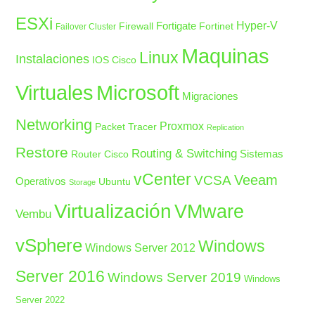
ESXi
Fortigate
Hyper-V
Firewall
Fortinet
Failover Cluster
Maquinas
Linux
Instalaciones
IOS Cisco
Microsoft
Virtuales
Migraciones
Networking
Proxmox
Packet Tracer
Replication
Restore
Routing & Switching
Sistemas
Router Cisco
vCenter
Veeam
VCSA
Operativos
Ubuntu
Storage
Virtualización
VMware
Vembu
vSphere
Windows
Windows Server 2012
Server 2016
Windows Server 2019
Windows
Server 2022