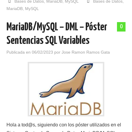
Bases de Datos
,
MariaDB
,
MySQL
Bases de Datos
,
MariaDB
,
MySQL
MariaDB/MySQL – DML – Póster
0
Sentencias SQL Variables
Publicada en
06/02/2023
por
Jose Ramon Ramos Gata
Hola a tod@s, siguiendo con los póster utilizados en el