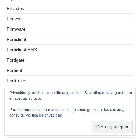
Filtrados
Firewall
Firmware
Forticlient
Forticlient EMS
Fortigate
Fortinet
FortiToken
FreePBX
Privacidad y cookies: este sitio usa cookies. Si continúas navegando por
él, aceptas su uso.
FrontalWeb
Para obtener más información, incluido cómo gestionar las cookies,
FTP
consulta:
Política de privacidad
FTPS
FTTH