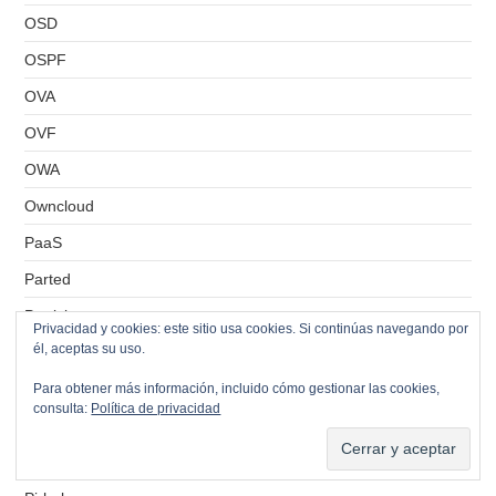
OSD
OSPF
OVA
OVF
OWA
Owncloud
PaaS
Parted
Particiones
Privacidad y cookies: este sitio usa cookies. Si continúas navegando por
él, aceptas su uso.
PBS
Peering
Para obtener más información, incluido cómo gestionar las cookies,
consulta:
Política de privacidad
Permisos
phpIPAM