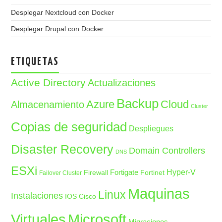
Desplegar Nextcloud con Docker
Desplegar Drupal con Docker
ETIQUETAS
Active Directory
Actualizaciones
Backup
Azure
Cloud
Almacenamiento
Cluster
Copias de seguridad
Despliegues
Disaster Recovery
Domain Controllers
DNS
ESXi
Fortigate
Hyper-V
Firewall
Fortinet
Failover Cluster
Maquinas
Linux
Instalaciones
IOS Cisco
Microsoft
Virtuales
Migraciones