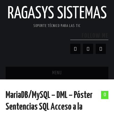
RAGASYS SISTEMAS
SOPORTE TÉCNICO PARA LAS TIC
FOLLOW ME
MENU
INICIO
MariaDB/MySQL – DML – Póster
0
ACERCA DE
Sentencias SQL Acceso a la
PATROCINADORES