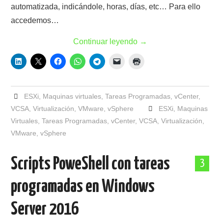
automatizada, indicándole, horas, días, etc… Para ello
accedemos…
Continuar leyendo
→
ESXi
,
Maquinas virtuales
,
Tareas Programadas
,
vCenter
,
VCSA
,
Virtualización
,
VMware
,
vSphere
ESXi
,
Maquinas
Virtuales
,
Tareas Programadas
,
vCenter
,
VCSA
,
Virtualización
,
VMware
,
vSphere
Scripts PoweShell con tareas
3
programadas en Windows
Server 2016