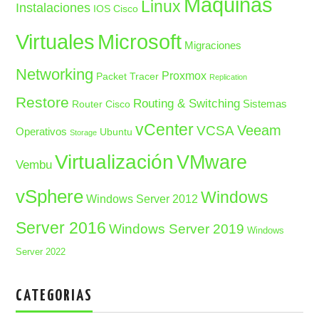
Maquinas
Linux
Instalaciones
IOS Cisco
Microsoft
Virtuales
Migraciones
Networking
Proxmox
Packet Tracer
Replication
Restore
Routing & Switching
Sistemas
Router Cisco
vCenter
Veeam
VCSA
Operativos
Ubuntu
Storage
Virtualización
VMware
Vembu
vSphere
Windows
Windows Server 2012
Server 2016
Windows Server 2019
Windows
Server 2022
CATEGORIAS