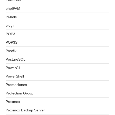
Permisos
phpIPAM
Pi-hole
pidgin
POP3
POP3S
Postfix
PostgreSQL
PowerCli
PowerShell
Promociones
Protection Group
Proxmox
Proxmox Backup Server