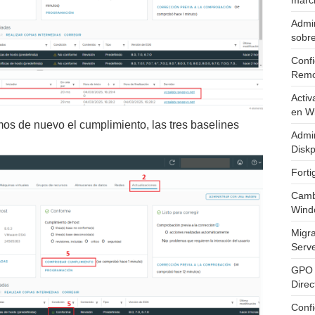
marc
Admin
sobr
Confi
Remo
Activ
en W
s de nuevo el cumplimiento, las tres baselines
Admin
Diskp
Fort
Cambi
Wind
Migr
Serv
GPO 
Direc
Conf