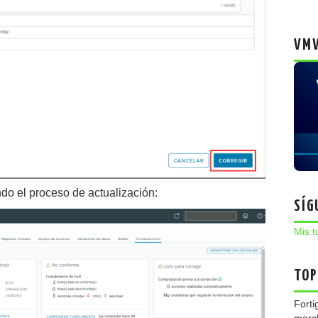
VMW
do el proceso de actualización:
SÍG
Mis t
TOP
Forti