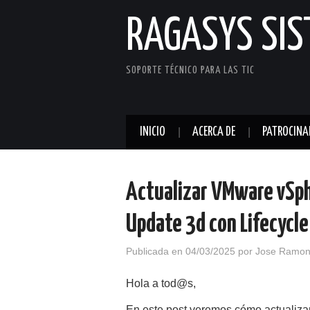
RAGASYS SI
SOPORTE TÉCNICO PARA LAS TIC
INICIO
ACERCA DE
PATROCINA
Actualizar VMware vSph
Update 3d con Lifecycl
Publicada en
04/03/2025
por
Jose Ramon
Hola a tod@s,
En este post veremos cómo actualiz