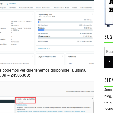
BUS
Busca
s
podemos ver que tenemos disponible la última
 U3d – 24585383
:
BIE
José
blog,
de ap
tecno