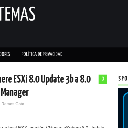
STEMAS
DORES
POLÍTICA DE PRIVACIDAD
ere ESXi 8.0 Update 3b a 8.0
SPO
0
e Manager
 Ramos Gata
ar un host ESXi versión VMware vSphere 8.0 Update