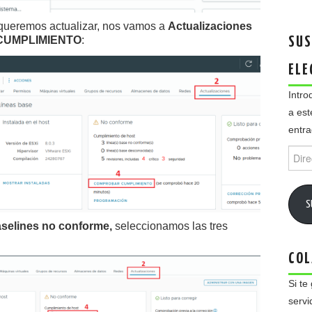
queremos actualizar, nos vamos a
Actualizaciones
 CUMPLIMIENTO
:
SUS
ELE
Intro
a est
entra
Direc
de
email
S
aselines no conforme,
seleccionamos las tres
COL
Si te
servi