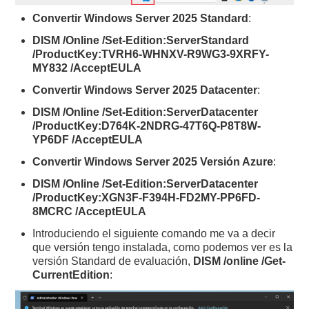
Convertir Windows Server 2025 Standard
:
DISM /Online /Set-Edition:ServerStandard
/ProductKey:TVRH6-WHNXV-R9WG3-9XRFY-
MY832 /AcceptEULA
Convertir Windows Server 2025 Datacenter
:
DISM /Online /Set-Edition:ServerDatacenter
/ProductKey:D764K-2NDRG-47T6Q-P8T8W-
YP6DF /AcceptEULA
Convertir Windows Server 2025 Versión Azure
:
DISM /Online /Set-Edition:ServerDatacenter
/ProductKey:XGN3F-F394H-FD2MY-PP6FD-
8MCRC /AcceptEULA
Introduciendo el siguiente comando me va a decir
que versión tengo instalada, como podemos ver es la
versión Standard de evaluación,
DISM /online /Get-
CurrentEdition
: