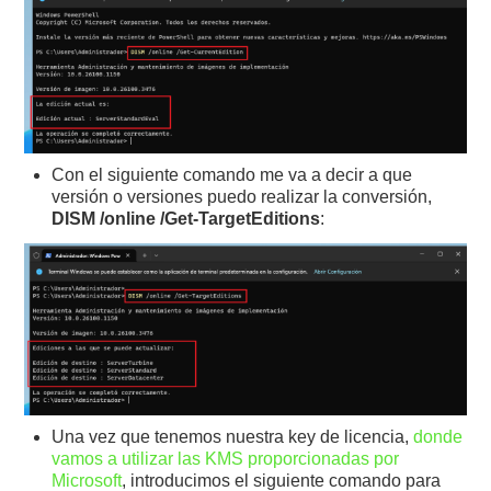
Con el siguiente comando me va a decir a que
versión o versiones puedo realizar la conversión,
DISM /online /Get-TargetEditions
:
Una vez que tenemos nuestra key de licencia,
donde
vamos a utilizar las KMS proporcionadas por
Microsoft
, introducimos el siguiente comando para