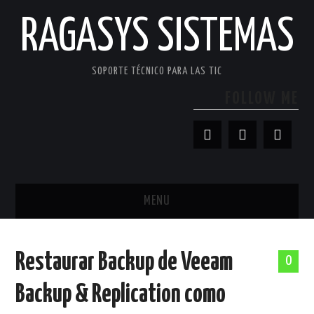
RAGASYS SISTEMAS
SOPORTE TÉCNICO PARA LAS TIC
FOLLOW ME
MENU
INICIO
Restaurar Backup de Veeam
0
ACERCA DE
Backup & Replication como
PATROCINADORES