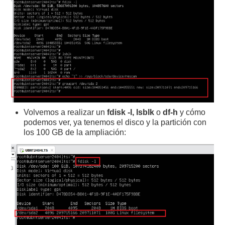
Volvemos a realizar un
fdisk -l, lsblk
o
df-h
y cómo
podemos ver, ya tenemos el disco y la partición con
los 100 GB de la ampliación: