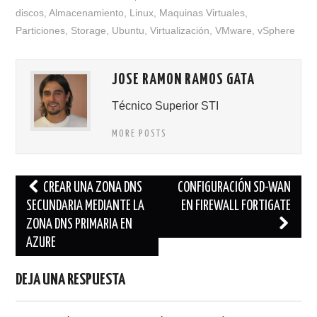
discos
,
Almacenamiento
,
Linux
,
Maquinas Virtuales
,
Particiones
,
Storage
,
Ubuntu
,
Virtualización
,
VMware
,
vSphere
JOSE RAMON RAMOS GATA
Técnico Superior STI
MORE POSTS
Navegación
CREAR UNA ZONA DNS
CONFIGURACIÓN SD-WAN
de
SECUNDARIA MEDIANTE LA
EN FIREWALL FORTIGATE
ZONA DNS PRIMARIA EN
entradas
AZURE
DEJA UNA RESPUESTA