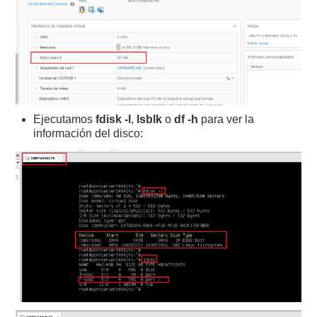
Ejecutamos
fdisk -l
,
lsblk
o
df -h
para ver la
información del disco: