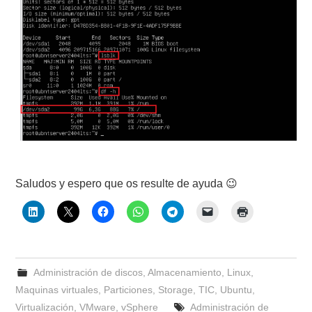
Saludos y espero que os resulte de ayuda 😉
Administración de discos
,
Almacenamiento
,
Linux
,
Maquinas virtuales
,
Particiones
,
Storage
,
TIC
,
Ubuntu
,
Virtualización
,
VMware
,
vSphere
Administración de