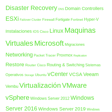
Disaster Recovery
Domain Controllers
DNS
ESXi
Fortigate
Hyper-V
Firewall
Fortinet
Failover Cluster
Maquinas
Linux
Instalaciones
IOS Cisco
Microsoft
Virtuales
Migraciones
Networking
Proxmox
Packet Tracer
Replication
Restore
Routing & Switching
Sistemas
Router Cisco
vCenter
Veeam
VCSA
Operativos
Ubuntu
Storage
Virtualización
VMware
Vembu
vSphere
Windows
Windows Server 2012
Server 2016
Windows Server 2019
Windows