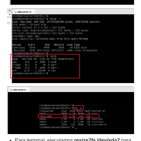
Para terminar, ejecutamos
resize2fs
/dev/sda2
para