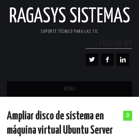
RAGASYS SISTEMAS
SOPORTE TÉCNICO PARA LAS TIC
FOLLOW ME
MENU
INICIO
Ampliar disco de sistema en
0
ACERCA DE
máquina virtual Ubuntu Server
PATROCINADORES