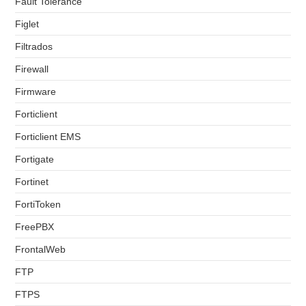
Fault Tolerance
Figlet
Filtrados
Firewall
Firmware
Forticlient
Forticlient EMS
Fortigate
Fortinet
FortiToken
FreePBX
FrontalWeb
FTP
FTPS