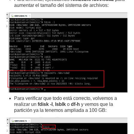
aumentar el tamaño del sistema de archivos:
Para verificar que todo está correcto, volvemos a
realizar un
fdisk -l
,
lsblk
o
df-h
y vemos que la
partición ya la tenemos ampliada a 100 GB: