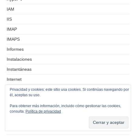
IAM
IIS
IMAP
IMAPS
Informes
Instalaciones
Instantáneas
Internet
Inventarios
Privacidad y cookies: este sitio usa cookies. Si continúas navegando por
él, aceptas su uso.
IPsec
Para obtener más información, incluido cómo gestionar las cookies,
iptables
consulta:
Política de privacidad
isc-dhcp-server
iSCSI