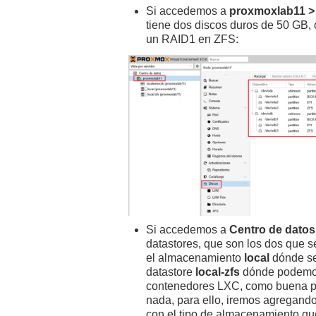
Si accedemos a
proxmoxlab11 >
tiene dos discos duros de 50 GB, 
un RAID1 en ZFS:
Si accedemos a
Centro de dato
datastores, que son los dos que se
el almacenamiento
local
dónde se 
datastore
local-zfs
dónde podemos 
contenedores LXC, como buena prá
nada, para ello, iremos agregand
con el tipo de almacenamiento que