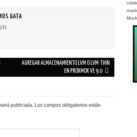
colab
mante
MOS GATA
Much
STI
S
AGREGAR ALMACENAMIENTO LVM O LVM-THIN
EN PROXMOX VE 9.0
 será publicada.
Los campos obligatorios están