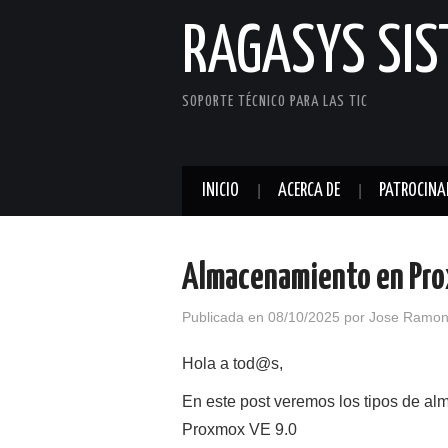
RAGASYS SI
SOPORTE TÉCNICO PARA LAS TIC
INICIO
ACERCA DE
PATROCINA
Almacenamiento en Pro
Publicada en
08/10/2025
por
Jose Ramon
Hola a tod@s,
En este post veremos los tipos de a
Proxmox VE 9.0