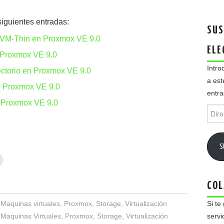
siguientes entradas:
SUS
LVM-Thin en Proxmox VE 9.0
ELE
 Proxmox VE 9.0
Intro
ectorio en Proxmox VE 9.0
a est
 Proxmox VE 9.0
entra
 Proxmox VE 9.0
Direc
de
email
S
COL
,
Maquinas virtuales
,
Proxmox
,
Storage
,
Virtualización
Si te
,
Maquinas Virtuales
,
Proxmox
,
Storage
,
Virtualización
servi