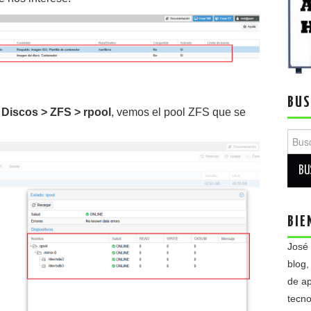
BUS
Discos > ZFS > rpool
, vemos el pool ZFS que se
Busca
BIE
José
blog,
de ap
tecno