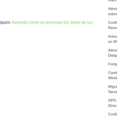
marc
Admin
sobr
l spam.
Aprende cómo se procesan los datos de tus
Confi
Remo
Activ
en W
Admin
Diskp
Fort
Cambi
Wind
Migr
Serv
GPO 
Direc
Conf