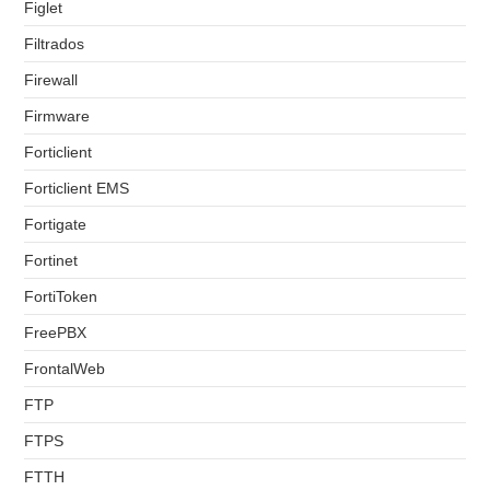
Figlet
Filtrados
Firewall
Firmware
Forticlient
Forticlient EMS
Fortigate
Fortinet
FortiToken
FreePBX
FrontalWeb
FTP
FTPS
FTTH