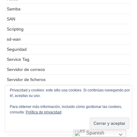
Samba
SAN
Scripting
sd-wan
Seguridad
Service Tag
Servidor de correos
Servidor de ficheros
Servidor de impresión
Privacidad y cookies: este sitio usa cookies. Si continúas navegando por
él, aceptas su uso.
Servidores VPS
Para obtener más información, incluido cómo gestionar las cookies,
Simbolo del sistema
consulta:
Política de privacidad
Sistemas Operativos
SMB
Spanish