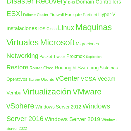
Disaster Recovery
Domain Controllers
DNS
ESXi
Fortigate
Hyper-V
Firewall
Fortinet
Failover Cluster
Maquinas
Linux
Instalaciones
IOS Cisco
Microsoft
Virtuales
Migraciones
Networking
Proxmox
Packet Tracer
Replication
Restore
Routing & Switching
Sistemas
Router Cisco
vCenter
Veeam
VCSA
Operativos
Ubuntu
Storage
Virtualización
VMware
Vembu
vSphere
Windows
Windows Server 2012
Server 2016
Windows Server 2019
Windows
Server 2022