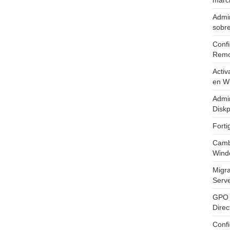
marc
Admin
sobr
Confi
Remo
Activ
en W
Admin
Diskp
Fort
Cambi
Wind
Migr
Serv
GPO 
Direc
Conf