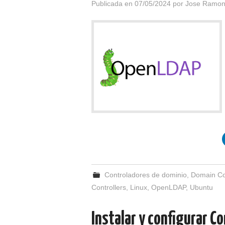
Publicada en
07/05/2024
por
Jose Ramon
Controladores de dominio
,
Domain Co
Controllers
,
Linux
,
OpenLDAP
,
Ubuntu
Instalar y configurar C