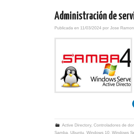
Administración de servi
Publicada en
11/03/2024
por
Jose Ramon
Active Directory
,
Controladores de do
Samba
,
Ubuntu
,
Windows 10
,
Windows Se