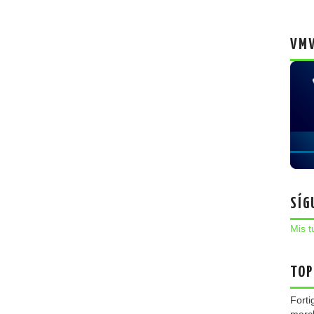
VMW
SÍG
Mis t
TOP
Forti