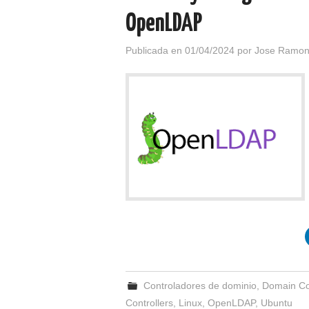
OpenLDAP
Publicada en
01/04/2024
por
Jose Ramon
Controladores de dominio
,
Domain Co
Controllers
,
Linux
,
OpenLDAP
,
Ubuntu