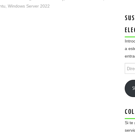
ntu
,
Windows Server 2022
SUS
ELE
Intro
a est
entra
Direc
de
email
S
COL
Si te
servi