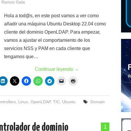
 Ramos Gata
Hola a tod@s, en este post vamos a ver como
añadir una máquina Ubuntu Desktop 22.04 como
cliente del dominio OpenLDAP. Para empezar,
vamos a ajustar el comportamiento de los
servicios NSS y PAM en cada cliente que
tengamos que…
Continuar leyendo
→
ntrollers
,
Linux
,
OpenLDAP
,
TIC
,
Ubuntu
Domain
ontrolador de dominio
1