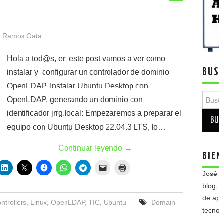
 Ramos Gata
Hola a tod@s, en este post vamos a ver como
BUS
instalar y configurar un controlador de dominio
OpenLDAP. Instalar Ubuntu Desktop con
Busca
OpenLDAP, generando un dominio con
identificador jrrg.local: Empezaremos a preparar el
equipo con Ubuntu Desktop 22.04.3 LTS, lo…
Continuar leyendo
→
BIE
José
blog,
de ap
ntrollers
,
Linux
,
OpenLDAP
,
TIC
,
Ubuntu
Domain
tecno