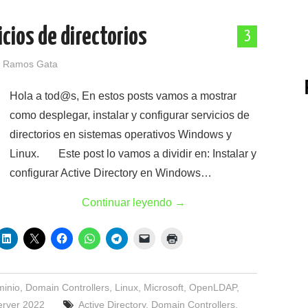
cios de directorios
3
 Ramos Gata
Hola a tod@s, En estos posts vamos a mostrar
como desplegar, instalar y configurar servicios de
directorios en sistemas operativos Windows y
Linux. Este post lo vamos a dividir en: Instalar y
configurar Active Directory en Windows…
Continuar leyendo
→
minio
,
Domain Controllers
,
Linux
,
Microsoft
,
OpenLDAP
,
rver 2022
Active Directory
,
Domain Controllers
,