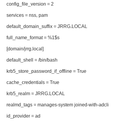
config_file_version = 2
services = nss, pam
default_domain_suffix = JRRG.LOCAL
full_name_format = %1$s
[domain/jrrg.local]
default_shell = /bin/bash
krb5_store_password_if_offline = True
cache_credentials = True
krb5_realm = JRRG.LOCAL
realmd_tags = manages-system joined-with-adcli
id_provider = ad