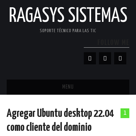
RAGASYS SISTEMAS
SOPORTE TÉCNICO PARA LAS TIC
FOLLOW ME
MENU
INICIO
Agregar Ubuntu desktop 22.04
1
ACERCA DE
como cliente del dominio
PATROCINADORES