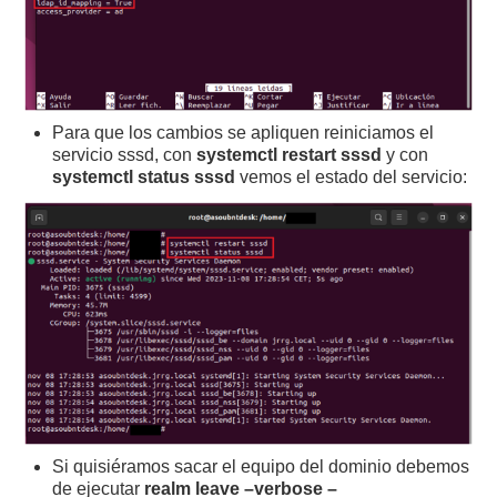
Para que los cambios se apliquen reiniciamos el
servicio sssd, con
systemctl restart sssd
y con
systemctl status sssd
vemos el estado del servicio:
Si quisiéramos sacar el equipo del dominio debemos
de ejecutar
realm leave –verbose –