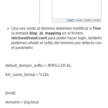
Una vez unido al dominio debemos modificar a
True
la entrada
ldap_id_mapping
en el fichero
/etc/sssd/sssd.conf
para poder hacer login, también
podemos añadir el sufijo del dominio por defecto con
el parámetro
default_domain_suffix = JRRG.LOCAL
full_name_format = %1$s
[sssd]
domains = jrrg.local