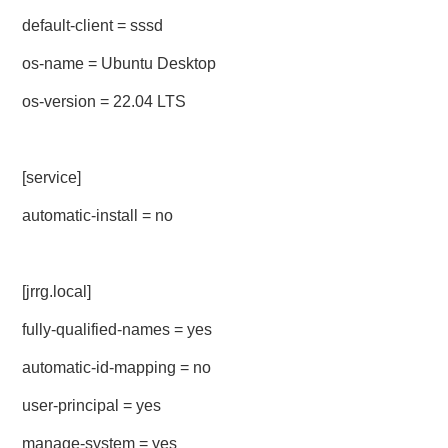
default-client = sssd
os-name = Ubuntu Desktop
os-version = 22.04 LTS
[service]
automatic-install = no
[jrrg.local]
fully-qualified-names = yes
automatic-id-mapping = no
user-principal = yes
manage-system = yes