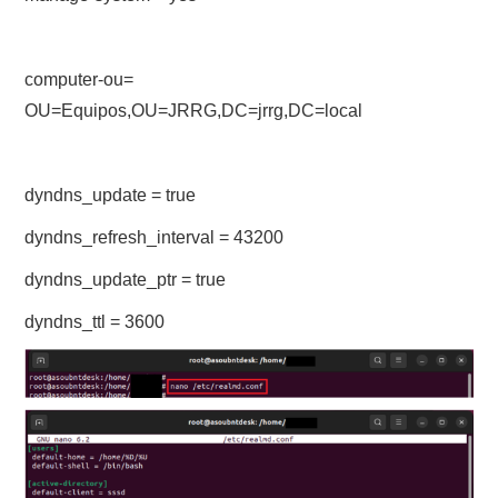
computer-ou=
OU=Equipos,OU=JRRG,DC=jrrg,DC=local
dyndns_update = true
dyndns_refresh_interval = 43200
dyndns_update_ptr = true
dyndns_ttl = 3600