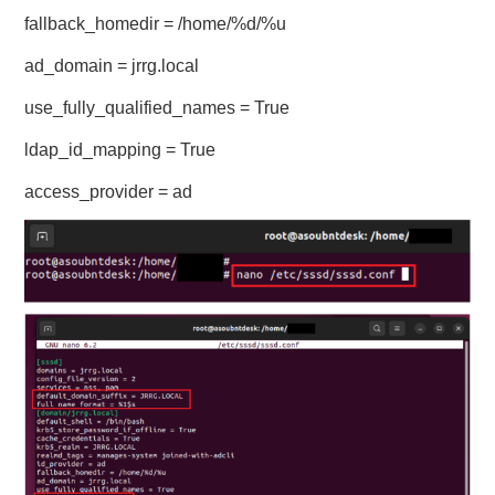
fallback_homedir = /home/%d/%u
ad_domain = jrrg.local
use_fully_qualified_names = True
ldap_id_mapping = True
access_provider = ad