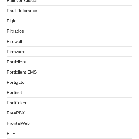
Failover Cluster
Fault Tolerance
Figlet
Filtrados
Firewall
Firmware
Forticlient
Forticlient EMS
Fortigate
Fortinet
FortiToken
FreePBX
FrontalWeb
FTP