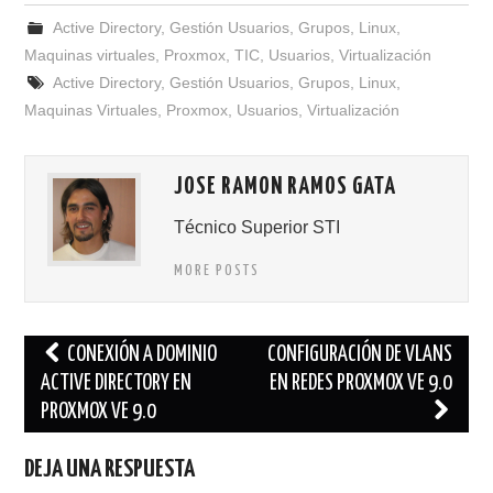
Active Directory
,
Gestión Usuarios
,
Grupos
,
Linux
,
Maquinas virtuales
,
Proxmox
,
TIC
,
Usuarios
,
Virtualización
Active Directory
,
Gestión Usuarios
,
Grupos
,
Linux
,
Maquinas Virtuales
,
Proxmox
,
Usuarios
,
Virtualización
JOSE RAMON RAMOS GATA
Técnico Superior STI
MORE POSTS
Navegación
CONEXIÓN A DOMINIO
CONFIGURACIÓN DE VLANS
de
ACTIVE DIRECTORY EN
EN REDES PROXMOX VE 9.0
PROXMOX VE 9.0
entradas
DEJA UNA RESPUESTA