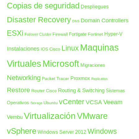
Copias de seguridad
Despliegues
Disaster Recovery
Domain Controllers
DNS
ESXi
Fortigate
Hyper-V
Firewall
Fortinet
Failover Cluster
Maquinas
Linux
Instalaciones
IOS Cisco
Microsoft
Virtuales
Migraciones
Networking
Proxmox
Packet Tracer
Replication
Restore
Routing & Switching
Sistemas
Router Cisco
vCenter
Veeam
VCSA
Operativos
Ubuntu
Storage
Virtualización
VMware
Vembu
vSphere
Windows
Windows Server 2012