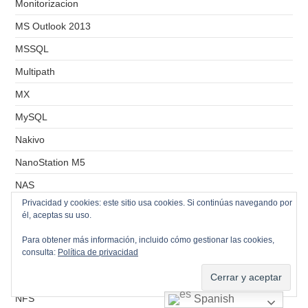
Monitorizacion
MS Outlook 2013
MSSQL
Multipath
MX
MySQL
Nakivo
NanoStation M5
NAS
Privacidad y cookies: este sitio usa cookies. Si continúas navegando por
NAT-PAT
él, aceptas su uso.
Networking
Para obtener más información, incluido cómo gestionar las cookies,
Newsletter
consulta:
Política de privacidad
Nextcloud
NFS
Spanish