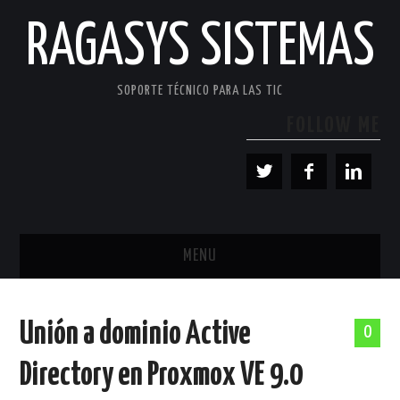
RAGASYS SISTEMAS
SOPORTE TÉCNICO PARA LAS TIC
FOLLOW ME
MENU
INICIO
Unión a dominio Active
0
ACERCA DE
Directory en Proxmox VE 9.0
PATROCINADORES