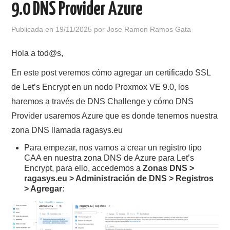
9.0 DNS Provider Azure
POLÍTICA DE PRIVACIDAD
Publicada en
19/11/2025
por
Jose Ramon Ramos Gata
Hola a tod@s,
En este post veremos cómo agregar un certificado SSL
de Let’s Encrypt en un nodo Proxmox VE 9.0, los
haremos a través de DNS Challenge y cómo DNS
Provider usaremos Azure que es donde tenemos nuestra
zona DNS llamada ragasys.eu
Para empezar, nos vamos a crear un registro tipo
CAA en nuestra zona DNS de Azure para Let’s
Encrypt, para ello, accedemos a
Zonas DNS >
ragasys.eu > Administración de DNS > Registros
> Agregar
: