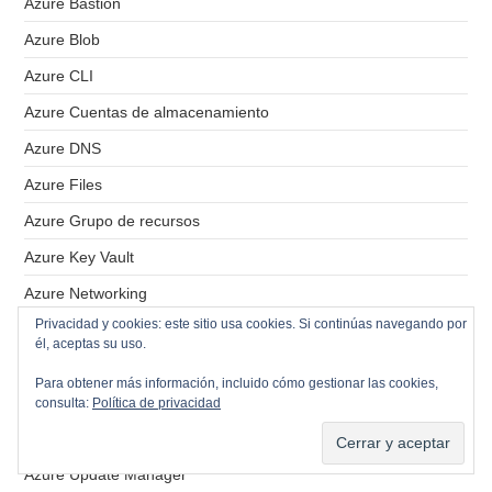
Azure Bastion
Azure Blob
Azure CLI
Azure Cuentas de almacenamiento
Azure DNS
Azure Files
Azure Grupo de recursos
Azure Key Vault
Azure Networking
Privacidad y cookies: este sitio usa cookies. Si continúas navegando por
Azure PowerShell
él, aceptas su uso.
Azure Proxy
Para obtener más información, incluido cómo gestionar las cookies,
Azure Redes Virtuales
consulta:
Política de privacidad
Azure Storage
Azure Update Manager