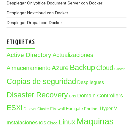
Desplegar Onlyoffice Document Server con Docker
Desplegar Nextcloud con Docker
Desplegar Drupal con Docker
ETIQUETAS
Active Directory
Actualizaciones
Backup
Azure
Cloud
Almacenamiento
Cluster
Copias de seguridad
Despliegues
Disaster Recovery
Domain Controllers
DNS
ESXi
Fortigate
Hyper-V
Firewall
Fortinet
Failover Cluster
Maquinas
Linux
Instalaciones
IOS Cisco