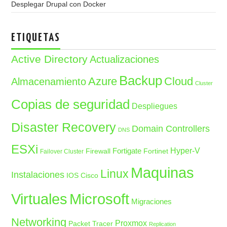
Desplegar Drupal con Docker
ETIQUETAS
Active Directory
Actualizaciones
Backup
Azure
Cloud
Almacenamiento
Cluster
Copias de seguridad
Despliegues
Disaster Recovery
Domain Controllers
DNS
ESXi
Fortigate
Hyper-V
Firewall
Fortinet
Failover Cluster
Maquinas
Linux
Instalaciones
IOS Cisco
Microsoft
Virtuales
Migraciones
Networking
Proxmox
Packet Tracer
Replication