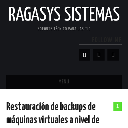
RAGASYS SISTEMAS
SOPORTE TÉCNICO PARA LAS TIC
FOLLOW ME
MENU
INICIO
Restauración de backups de
1
ACERCA DE
máquinas virtuales a nivel de
PATROCINADORES