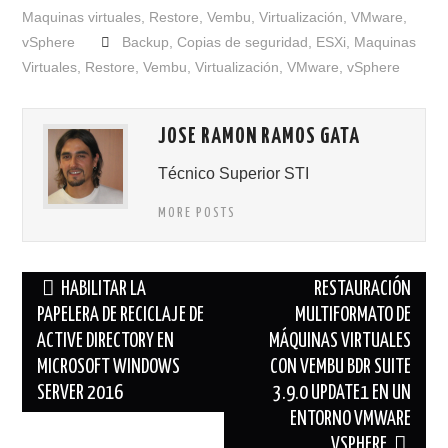
Maquinas virtuales
,
Restore
,
Vembu
,
Virtualización
,
VMware
,
vSphere
Backup
,
Copias de seguridad
,
ESXi
,
Maquinas
Virtuales
,
Restore
,
Vembu
,
Virtualización
,
VMware
,
vSphere
JOSE RAMON RAMOS GATA
Técnico Superior STI
MORE POSTS
Navegación
HABILITAR LA
RESTAURACIÓN
de
PAPELERA DE RECICLAJE DE
MULTIFORMATO DE
ACTIVE DIRECTORY EN
MÁQUINAS VIRTUALES
entradas
MICROSOFT WINDOWS
CON VEMBU BDR SUITE
SERVER 2016
3.9.0 UPDATE1 EN UN
ENTORNO VMWARE
VSPHERE