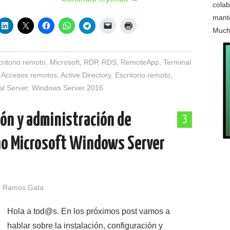
colab
mante
Much
critorio remoto
,
Microsoft
,
RDP
,
RDS
,
RemoteApp
,
Terminal
Accesos remotos
,
Active Directory
,
Escritorio remoto
,
al Server
,
Windows Server 2016
ión y administración de
3
no Microsoft Windows Server
 Ramos Gata
Hola a tod@s. En los próximos post vamos a
hablar sobre la instalación, configuración y