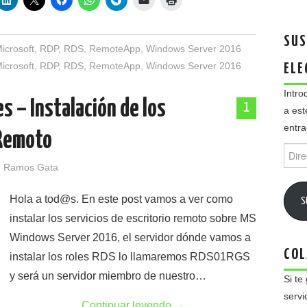
SUS
icrosoft
,
RDP
,
RDS
,
RemoteApp
,
Windows Server 2016
icrosoft
,
RDP
,
RDS
,
RemoteApp
,
Windows Server 2016
ELE
Intro
 – Instalación de los
1
a est
entra
 Remoto
Direc
de
 Ramos Gata
email
Hola a tod@s. En este post vamos a ver como
S
instalar los servicios de escritorio remoto sobre MS
Windows Server 2016, el servidor dónde vamos a
COL
instalar los roles RDS lo llamaremos RDS01RGS
y será un servidor miembro de nuestro…
Si te
servi
Continuar leyendo
→