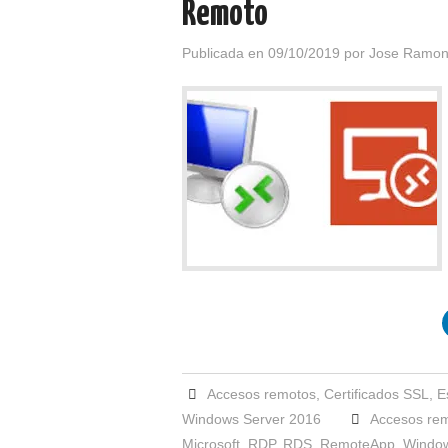
Remoto
Publicada en
09/10/2019
por
Jose Ramon
Accesos remotos
,
Certificados SSL
,
E
Windows Server 2016
Accesos re
Microsoft
,
RDP
,
RDS
,
RemoteApp
,
Window