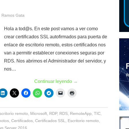
 Ramos Gata
Hola a tod@s. En este post vamos a ver como
crear certificados SSL autofirmados para puerta de
enlace de escritorio remoto, estos certificados nos
van a permitir establecer conexiones seguras por
RDS. Nos abrimos el Administrador del servidor, y
nos…
Continuar leyendo
→
scritorio remoto
,
Microsoft
,
RDP
,
RDS
,
RemoteApp
,
TIC
,
motos
,
Certificados
,
Certificados SSL
,
Escritorio remoto
,
s Server 2016