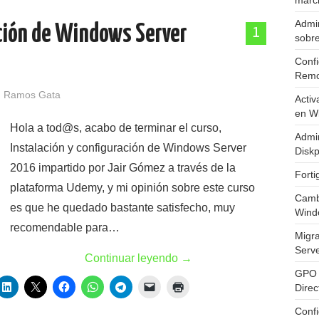
marc
Admin
ación de Windows Server
1
sobr
Confi
Remo
 Ramos Gata
Activ
en W
Hola a tod@s, acabo de terminar el curso,
Admin
Instalación y configuración de Windows Server
Diskp
2016 impartido por Jair Gómez a través de la
Fort
plataforma Udemy, y mi opinión sobre este curso
Cambi
es que he quedado bastante satisfecho, muy
Wind
recomendable para…
Migr
Serv
Continuar leyendo
→
GPO 
Direc
Conf