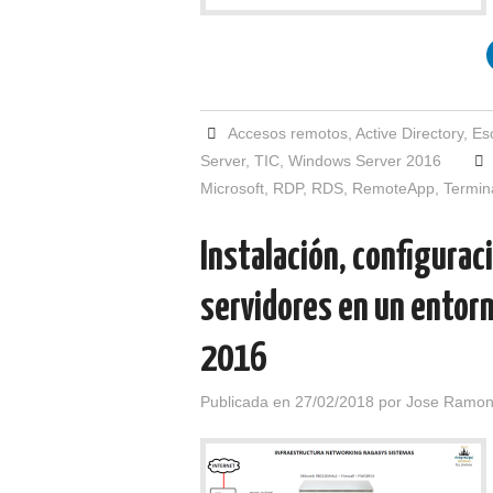
Accesos remotos
,
Active Directory
,
Es
Server
,
TIC
,
Windows Server 2016
Microsoft
,
RDP
,
RDS
,
RemoteApp
,
Termin
Instalación, configurac
servidores en un entor
2016
Publicada en
27/02/2018
por
Jose Ramon