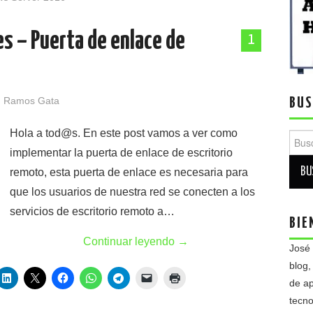
s – Puerta de enlace de
1
 Ramos Gata
BUS
Hola a tod@s. En este post vamos a ver como
Busca
implementar la puerta de enlace de escritorio
remoto, esta puerta de enlace es necesaria para
que los usuarios de nuestra red se conecten a los
servicios de escritorio remoto a…
BIE
Continuar leyendo
→
José
blog,
de ap
tecno