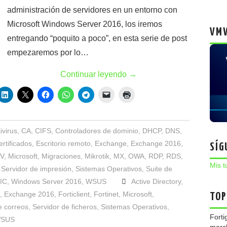
administración de servidores en un entorno con
Microsoft Windows Server 2016, los iremos
VMW
entregando “poquito a poco”, en esta serie de post
empezaremos por lo…
Continuar leyendo
→
ivirus
,
CA
,
CIFS
,
Controladores de dominio
,
DHCP
,
DNS
,
rtificados
,
Escritorio remoto
,
Exchange
,
Exchange 2016
,
SÍG
-V
,
Microsoft
,
Migraciones
,
Mikrotik
,
MX
,
OWA
,
RDP
,
RDS
,
Mis t
,
Servidor de impresión
,
Sistemas Operativos
,
Suite de
IC
,
Windows Server 2016
,
WSUS
Active Directory
,
,
Exchange 2016
,
Forticlient
,
Fortinet
,
Microsoft
,
TOP
e correos
,
Servidor de ficheros
,
Sistemas Operativos
,
Forti
SUS