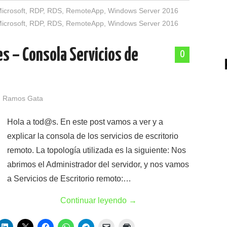
icrosoft
,
RDP
,
RDS
,
RemoteApp
,
Windows Server 2016
icrosoft
,
RDP
,
RDS
,
RemoteApp
,
Windows Server 2016
s – Consola Servicios de
0
 Ramos Gata
Hola a tod@s. En este post vamos a ver y a
explicar la consola de los servicios de escritorio
remoto. La topología utilizada es la siguiente: Nos
abrimos el Administrador del servidor, y nos vamos
a Servicios de Escritorio remoto:…
Continuar leyendo
→