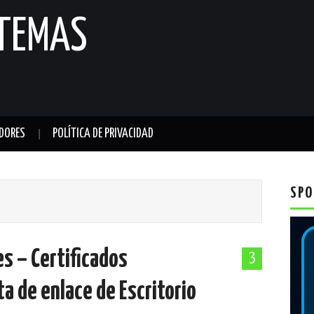
STEMAS
DORES
POLÍTICA DE PRIVACIDAD
SPO
s – Certificados
3
a de enlace de Escritorio