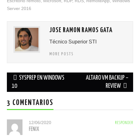
Escritorio remoto
,
Microsoft
,
RDP
,
RDS
,
RemoteApp
,
Windows
Server 2016
JOSE RAMON RAMOS GATA
Técnico Superior STI
MORE POSTS
Navegación
SYSPREP EN WINDOWS
ALTARO VM BACKUP –
de
10
REVIEW
entradas
3 COMENTARIOS
12/06/2020
RESPONDER
FENIX