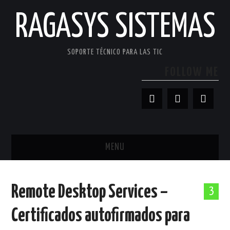
RAGASYS SISTEMAS
SOPORTE TÉCNICO PARA LAS TIC
FOLLOW ME
MENU
INICIO
Remote Desktop Services –
3
ACERCA DE
Certificados autofirmados para
PATROCINADORES