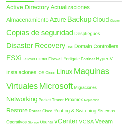
Active Directory
Actualizaciones
Backup
Azure
Cloud
Almacenamiento
Cluster
Copias de seguridad
Despliegues
Disaster Recovery
Domain Controllers
DNS
ESXi
Fortigate
Hyper-V
Firewall
Fortinet
Failover Cluster
Maquinas
Linux
Instalaciones
IOS Cisco
Microsoft
Virtuales
Migraciones
Networking
Proxmox
Packet Tracer
Replication
Restore
Routing & Switching
Sistemas
Router Cisco
vCenter
Veeam
VCSA
Operativos
Ubuntu
Storage