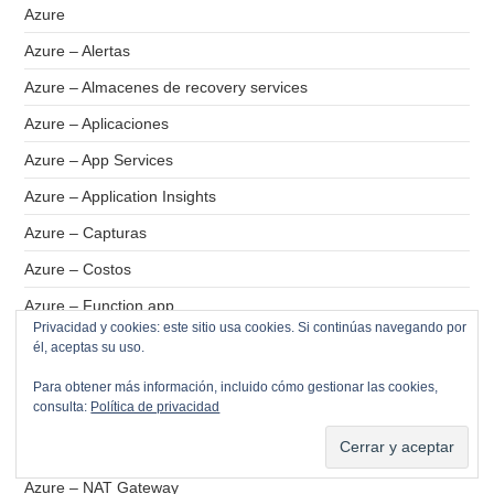
Azure
Azure – Alertas
Azure – Almacenes de recovery services
Azure – Aplicaciones
Azure – App Services
Azure – Application Insights
Azure – Capturas
Azure – Costos
Azure – Function app
Privacidad y cookies: este sitio usa cookies. Si continúas navegando por
Azure – Grupos de seguridad de aplicación
él, aceptas su uso.
Azure – Grupos de seguridad de red
Para obtener más información, incluido cómo gestionar las cookies,
consulta:
Política de privacidad
Azure – Logic App
Azure – Monitor
Azure – NAT Gateway