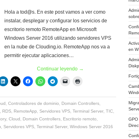
marc
Admin
Hola a tod@s. En este post vamos a ver como
sobr
instalar, desplegar y configurar los servicios de
Confi
escritorio remoto RemoteApp en Microsoft
Remo
Windows Server 2016 utilizando servidores VPS
Activ
en la nube de Clouding.io. RemoteApp nos va a
en W
permitir ejecutar aplicaciones…
Admin
Diskp
Continuar leyendo
→
Fort
Cambi
Wind
Migr
oud
,
Controladores de dominio
,
Domain Controllers
,
Serv
,
RDS
,
RemoteApp
,
Servidores VPS
,
Terminal Server
,
TIC
,
tory
,
Cloud
,
Domain Controllers
,
Escritorio remoto
,
GPO 
Direc
p
,
Servidores VPS
,
Terminal Server
,
Windows Server 2016
Conf