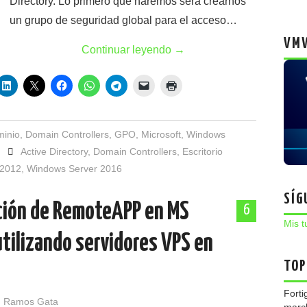
Directory. Lo primero que haremos será crearnos
un grupo de seguridad global para el acceso…
VMW
Continuar leyendo
→
minio
,
Domain Controllers
,
GPO
,
Microsoft
,
Windows
Active Directory
,
Domain Controllers
,
Escritorio
 2012
,
Windows Server 2016
SÍG
ación de RemoteAPP en MS
6
Mis t
ilizando servidores VPS en
TOP
Forti
 Ramos Gata