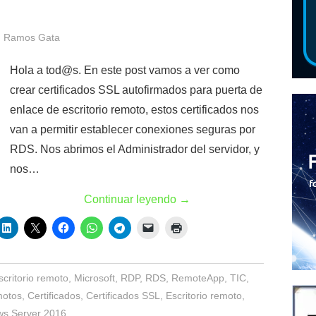
 Ramos Gata
Hola a tod@s. En este post vamos a ver como
crear certificados SSL autofirmados para puerta de
enlace de escritorio remoto, estos certificados nos
van a permitir establecer conexiones seguras por
RDS. Nos abrimos el Administrador del servidor, y
nos…
Continuar leyendo
→
scritorio remoto
,
Microsoft
,
RDP
,
RDS
,
RemoteApp
,
TIC
,
motos
,
Certificados
,
Certificados SSL
,
Escritorio remoto
,
s Server 2016