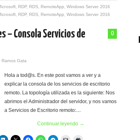
icrosoft
,
RDP
,
RDS
,
RemoteApp
,
Windows Server 2016
icrosoft
,
RDP
,
RDS
,
RemoteApp
,
Windows Server 2016
s – Consola Servicios de
0
 Ramos Gata
Hola a tod@s. En este post vamos a ver y a
explicar la consola de los servicios de escritorio
remoto. La topología utilizada es la siguiente: Nos
abrimos el Administrador del servidor, y nos vamos
a Servicios de Escritorio remoto:…
Continuar leyendo
→