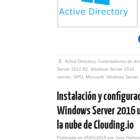
Active Directory
,
Controladores de do
Server 2012 R2
,
Windows Server 2016
remoto
,
GPO
,
Microsoft
,
Windows Server
Instalación y configur
Windows Server 2016 ut
la nube de Clouding.io
Publicada en
26/01/2019
por
Jose Ramon