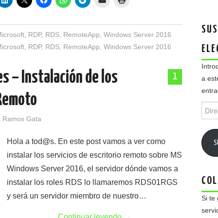
SUS
icrosoft
,
RDP
,
RDS
,
RemoteApp
,
Windows Server 2016
icrosoft
,
RDP
,
RDS
,
RemoteApp
,
Windows Server 2016
ELE
Intro
 – Instalación de los
1
a est
entra
 Remoto
Direc
de
 Ramos Gata
email
Hola a tod@s. En este post vamos a ver como
S
instalar los servicios de escritorio remoto sobre MS
Windows Server 2016, el servidor dónde vamos a
COL
instalar los roles RDS lo llamaremos RDS01RGS
y será un servidor miembro de nuestro…
Si te
servi
Continuar leyendo
→