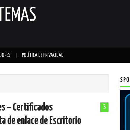
STEMAS
DORES
POLÍTICA DE PRIVACIDAD
SPO
s – Certificados
3
a de enlace de Escritorio