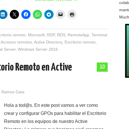
colab
mante
Much
critorio remoto
,
Microsoft
,
RDP
,
RDS
,
RemoteApp
,
Terminal
Accesos remotos
,
Active Directory
,
Escritorio remoto
,
al Server
,
Windows Server 2016
itorio Remoto en Active
10
 Ramos Gata
Hola a tod@s. En este post vamos a ver como
crear y configurar GPOs para habilitar el Escritorio
Remoto en los equipos de nuestro Active