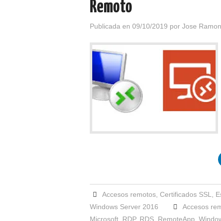
Remoto
Publicada en
09/10/2019
por
Jose Ramon
Accesos remotos
,
Certificados SSL
,
E
Windows Server 2016
Accesos re
Microsoft
,
RDP
,
RDS
,
RemoteApp
,
Window