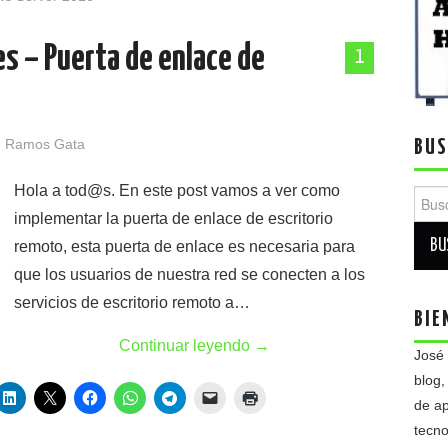
s – Puerta de enlace de
1
 Ramos Gata
BUS
Hola a tod@s. En este post vamos a ver como
Busca
implementar la puerta de enlace de escritorio
remoto, esta puerta de enlace es necesaria para
que los usuarios de nuestra red se conecten a los
servicios de escritorio remoto a…
BIE
Continuar leyendo
→
José
blog,
de ap
tecno