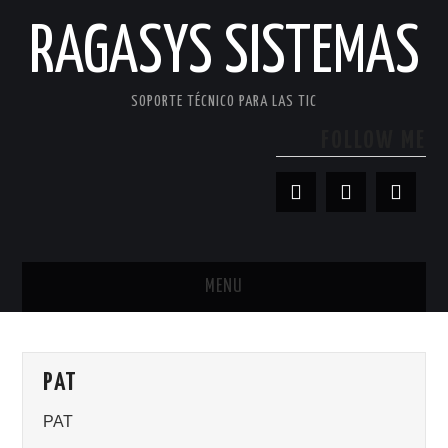
RAGASYS SISTEMAS
SOPORTE TÉCNICO PARA LAS TIC
FOLLOW ME
MENU
INICIO
PAT
ACERCA DE
PAT
PATROCINADORES