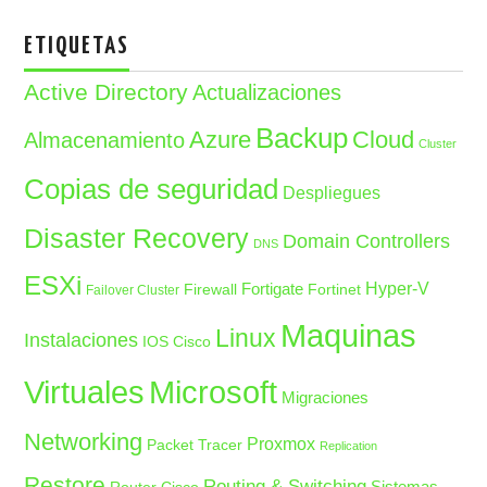
ETIQUETAS
Active Directory
Actualizaciones
Backup
Azure
Cloud
Almacenamiento
Cluster
Copias de seguridad
Despliegues
Disaster Recovery
Domain Controllers
DNS
ESXi
Fortigate
Hyper-V
Firewall
Fortinet
Failover Cluster
Maquinas
Linux
Instalaciones
IOS Cisco
Microsoft
Virtuales
Migraciones
Networking
Proxmox
Packet Tracer
Replication
Restore
Routing & Switching
Sistemas