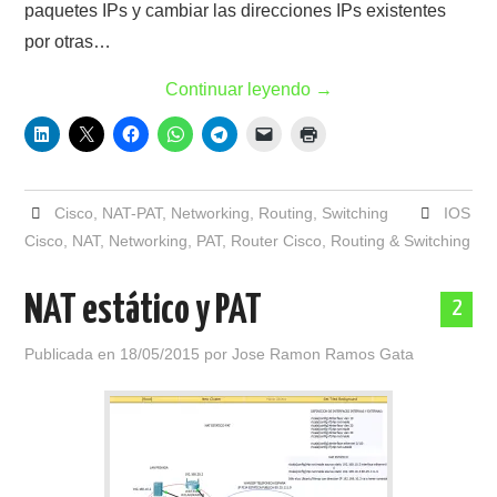
paquetes IPs y cambiar las direcciones IPs existentes
por otras…
Continuar leyendo
→
Cisco
,
NAT-PAT
,
Networking
,
Routing
,
Switching
IOS
Cisco
,
NAT
,
Networking
,
PAT
,
Router Cisco
,
Routing & Switching
NAT estático y PAT
2
Publicada en
18/05/2015
por
Jose Ramon Ramos Gata