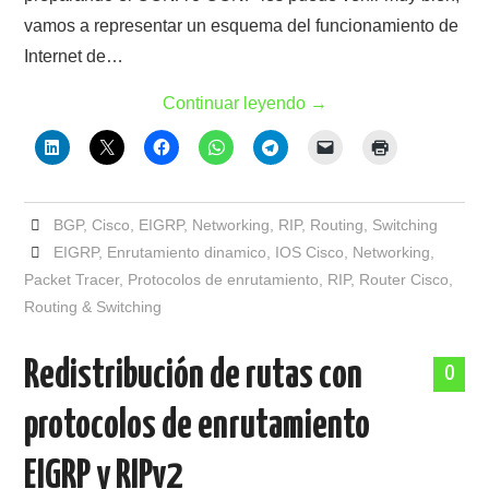
vamos a representar un esquema del funcionamiento de
Internet de…
Continuar leyendo
→
BGP
,
Cisco
,
EIGRP
,
Networking
,
RIP
,
Routing
,
Switching
EIGRP
,
Enrutamiento dinamico
,
IOS Cisco
,
Networking
,
Packet Tracer
,
Protocolos de enrutamiento
,
RIP
,
Router Cisco
,
Routing & Switching
Redistribución de rutas con
0
protocolos de enrutamiento
EIGRP y RIPv2