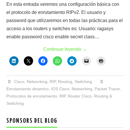
En esta entrada veremos una configuración básica con
el protocolo de enrutamiento RIPv2. El usuario y
password que utilizaremos en todas las prácticas para el
acceso a los routers y switches es: Usuario: ragasys
enable password cisco enable secret class…
Continuar leyendo
→
Cisco
,
Networking
,
RIP
,
Routing
,
Switching
Enrutamiento dinamico
,
IOS Cisco
,
Networking
,
Packet Tracer
,
Protocolos de enrutamiento
,
RIP
,
Router Cisco
,
Routing &
Switching
SPONSORS DEL BLOG