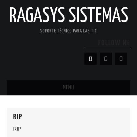
RAGASYS SISTEMAS
SOPORTE TÉCNICO PARA LAS TIC
FOLLOW ME
MENU
INICIO
RIP
ACERCA DE
RIP
PATROCINADORES