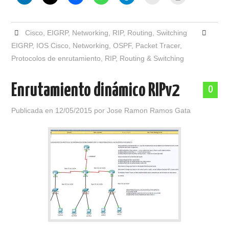
Cisco
,
EIGRP
,
Networking
,
RIP
,
Routing
,
Switching
EIGRP
,
IOS Cisco
,
Networking
,
OSPF
,
Packet Tracer
,
Protocolos de enrutamiento
,
RIP
,
Routing & Switching
Enrutamiento dinámico RIPv2
0
Publicada en
12/05/2015
por
Jose Ramon Ramos Gata