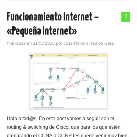
POLÍTICA DE PRIVACIDAD
Funcionamiento Internet –
0
«Pequeña Internet»
Publicada en
11/03/2016
por
Jose Ramon Ramos Gata
Hola a tod@s. En este post vamos a seguir con el
routing & switching de Cisco, que para los que estén
preparando el CCNA o CCNP les puede venir muy bien,