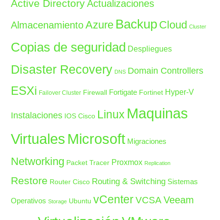
Active Directory
Actualizaciones
Backup
Azure
Cloud
Almacenamiento
Cluster
Copias de seguridad
Despliegues
Disaster Recovery
Domain Controllers
DNS
ESXi
Fortigate
Hyper-V
Firewall
Fortinet
Failover Cluster
Maquinas
Linux
Instalaciones
IOS Cisco
Microsoft
Virtuales
Migraciones
Networking
Proxmox
Packet Tracer
Replication
Restore
Routing & Switching
Sistemas
Router Cisco
vCenter
Veeam
VCSA
Operativos
Ubuntu
Storage