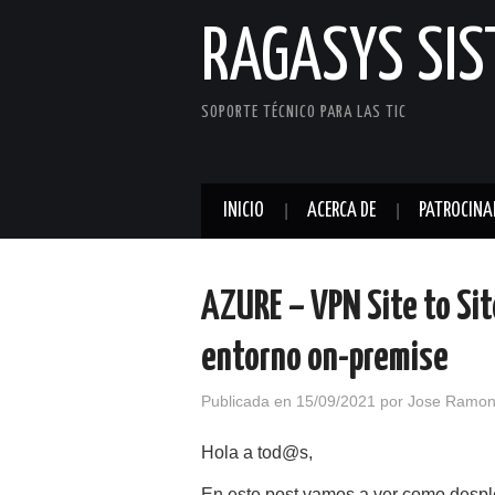
RAGASYS SI
SOPORTE TÉCNICO PARA LAS TIC
INICIO
ACERCA DE
PATROCINA
AZURE – VPN Site to Sit
entorno on-premise
Publicada en
15/09/2021
por
Jose Ramon
Hola a tod@s,
En este post vamos a ver como desple