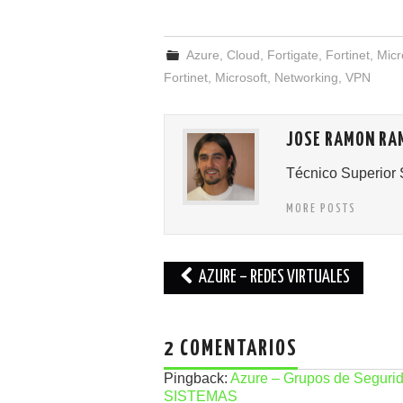
Azure
,
Cloud
,
Fortigate
,
Fortinet
,
Micr
Fortinet
,
Microsoft
,
Networking
,
VPN
JOSE RAMON RA
Técnico Superior 
MORE POSTS
Navegación
AZURE – REDES VIRTUALES
de
entradas
2 COMENTARIOS
Pingback:
Azure – Grupos de Segur
SISTEMAS