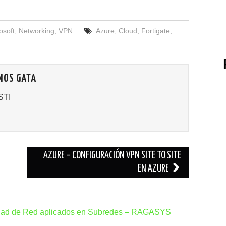
osoft
,
Networking
,
VPN
Azure
,
Cloud
,
Fortigate
,
MOS GATA
STI
AZURE – CONFIGURACIÓN VPN SITE TO SITE
EN AZURE
idad de Red aplicados en Subredes – RAGASYS