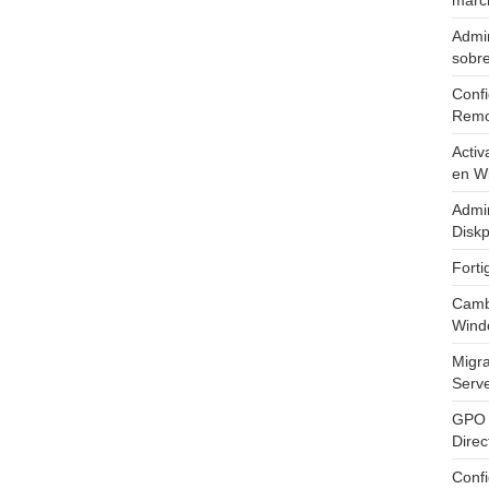
marc
Admin
sobr
Confi
Remo
Activ
en W
Admin
Diskp
Fort
Cambi
Wind
Migr
Serv
GPO 
Direc
Conf