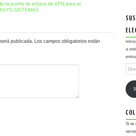
 de la puerta de enlace de VPN para el
RAGASYS SISTEMAS
SUS
ELE
 será publicada.
Los campos obligatorios están
Intro
a est
entra
Direc
de
email
S
COL
Si te
servi