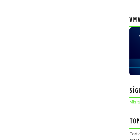
VMW
SÍG
Mis t
TOP
Forti