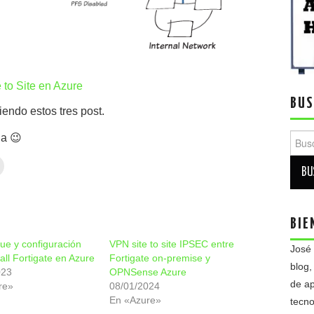
 to Site en Azure
BUS
endo estos tres post.
Busca
da 😉
BIE
ue y configuración
VPN site to site IPSEC entre
José
all Fortigate en Azure
Fortigate on-premise y
blog,
023
OPNSense Azure
de ap
re»
08/01/2024
En «Azure»
tecno