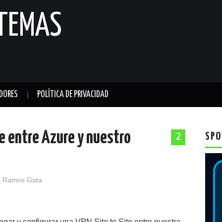
STEMAS
DORES
POLÍTICA DE PRIVACIDAD
e entre Azure y nuestro
SPO
2
 Ramos Gata
gar y configurar una VPN Site to Site entre nuestra