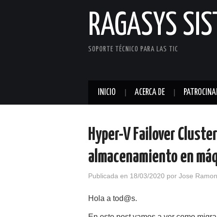
RAGASYS SI
SOPORTE TÉCNICO PARA LAS TIC
INICIO
ACERCA DE
PATROCINA
Hyper-V Failover Cluster
almacenamiento en máq
Publicada en
18/03/2020
por
Jose Ramon
Hola a tod@s.
En este post vamos a ver como migra