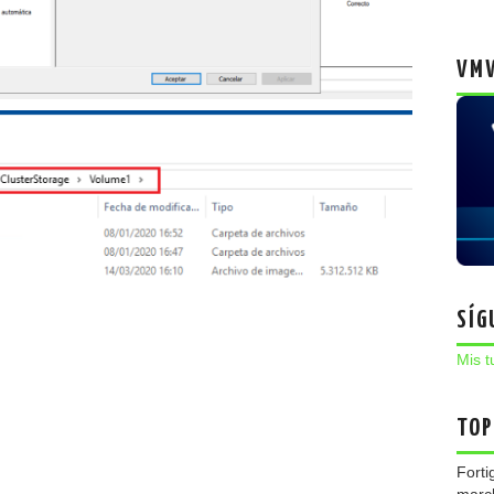
VMW
SÍG
Mis t
TOP
Forti