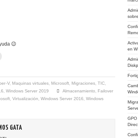
marc
Admin
sobr
Confi
Remo
Activ
ayuda 😉
en W
Admin
Diskp
Fort
per-V
,
Maquinas virtuales
,
Microsoft
,
Migraciones
,
TIC
,
Cambi
16
,
Windows Server 2019
Almacenamiento
,
Failover
Wind
osoft
,
Virtualización
,
Windows Server 2016
,
Windows
Migr
Serv
GPO 
Direc
MOS GATA
Conf