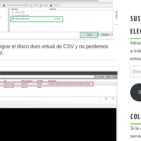
SUS
ELE
Intro
rar el disco duro virtual de CSV y no perdemos
a est
l:
entra
Direc
de
email
S
COL
Si te
servi