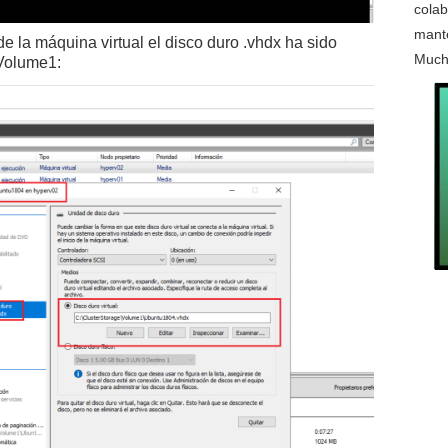
colab
mante
 la máquina virtual el disco duro .vhdx ha sido
Much
Volume1: