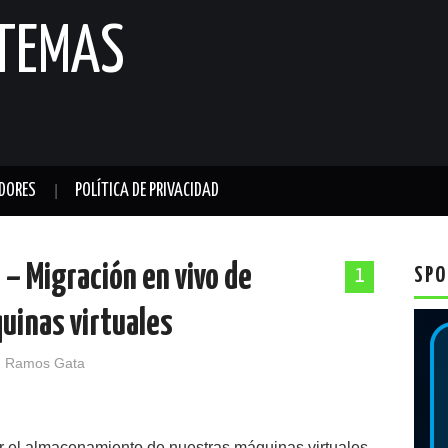
STEMAS
DORES
POLÍTICA DE PRIVACIDAD
 – Migración en vivo de
SPO
1
uinas virtuales
 Ramos Gata
r el almacenamiento de nuestras máquinas virtuales